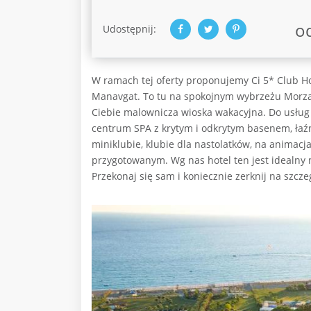
o
Udostępnij:
W ramach tej oferty proponujemy Ci 5* Club Hot
Manavgat. To tu na spokojnym wybrzeżu Morza
Ciebie malownicza wioska wakacyjna. Do usług go
centrum SPA z krytym i odkrytym basenem, łaźnią
miniklubie, klubie dla nastolatków, na animacja
przygotowanym. Wg nas hotel ten jest idealny 
Przekonaj się sam i koniecznie zerknij na szcze