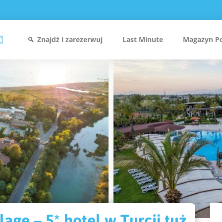
Znajdź i zarezerwuj
Last Minute
Magazyn P
lage – 5* hotel w Turcji tuż