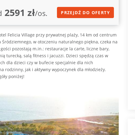
2591 zł
d
/os.
PRZEJDŹ DO OFERTY
el Felicia Village przy prywatnej plaży, 14 km od centrum
 Śródziemnego, w otoczeniu naturalnego piękna, czeka na
ści pozostają m.in.: restauracje la carte, liczne bary,
 turecką, salą fitness i jacuzzi. Dzieci spędzą czas w
ch dla dzieci czy w bufecie specjalnie dla nich
na rodzinny, jak i aktywny wypoczynek dla młodzieży.
góły poniżej!