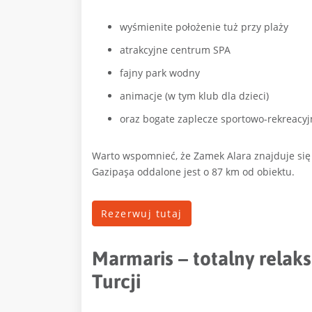
wyśmienite położenie tuż przy plaży
atrakcyjne centrum SPA
fajny park wodny
animacje (w tym klub dla dzieci)
oraz bogate zaplecze sportowo-rekreacyj
Warto wspomnieć, że Zamek Alara znajduje się 2
Gazipaşa oddalone jest o 87 km od obiektu.
Rezerwuj tutaj
Marmaris – totalny rela
Turcji