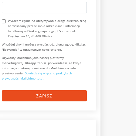
Wyrażam zgodę na otrzymywanie drogą elektroniczną
na wskazany przeze mnie adres e-mail informacji
handlowej od Wakacyjnapapuga.pl Sp.z o.o. ul.
Zwycięstwa 10, 44-100 Gliwice
W każdej chwili możesz wycofać udzieloną zgodę, klikając
"Rezygnuję" w otrzymanym newsletterze.
Używamy Mailchimp jako naszej platformy
marketingowej. Klikając zapisz, potwierdzasz, że twoje
informacje zostaną przesłane do Mailchimp w celu
przetworzenia.
Dowiedz się więcej o praktykach
prywatności Mailchimp tutaj.
ZAPISZ