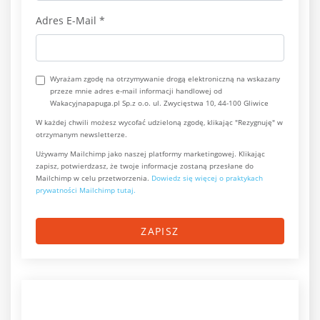
Adres E-Mail
*
Wyrażam zgodę na otrzymywanie drogą elektroniczną na wskazany
przeze mnie adres e-mail informacji handlowej od
Wakacyjnapapuga.pl Sp.z o.o. ul. Zwycięstwa 10, 44-100 Gliwice
W każdej chwili możesz wycofać udzieloną zgodę, klikając "Rezygnuję" w
otrzymanym newsletterze.
Używamy Mailchimp jako naszej platformy marketingowej. Klikając
zapisz, potwierdzasz, że twoje informacje zostaną przesłane do
Mailchimp w celu przetworzenia.
Dowiedz się więcej o praktykach
prywatności Mailchimp tutaj.
ZAPISZ