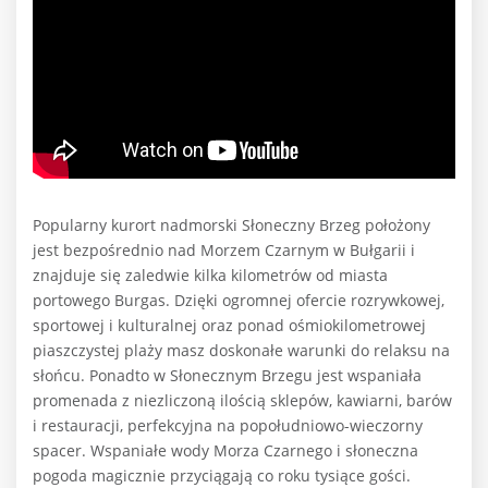
Popularny kurort nadmorski Słoneczny Brzeg położony
jest bezpośrednio nad Morzem Czarnym w Bułgarii i
znajduje się zaledwie kilka kilometrów od miasta
portowego Burgas. Dzięki ogromnej ofercie rozrywkowej,
sportowej i kulturalnej oraz ponad ośmiokilometrowej
piaszczystej plaży masz doskonałe warunki do relaksu na
słońcu. Ponadto w Słonecznym Brzegu jest wspaniała
promenada z niezliczoną ilością sklepów, kawiarni, barów
i restauracji, perfekcyjna na popołudniowo-wieczorny
spacer. Wspaniałe wody Morza Czarnego i słoneczna
pogoda magicznie przyciągają co roku tysiące gości.