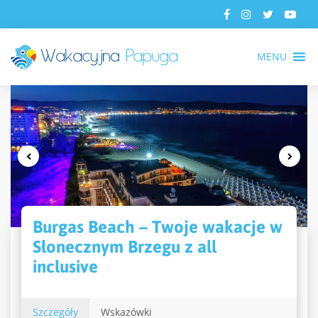
MENU
Burgas Beach – Twoje wakacje w
Słonecznym Brzegu z all
inclusive
Szczegóły
Wskazówki