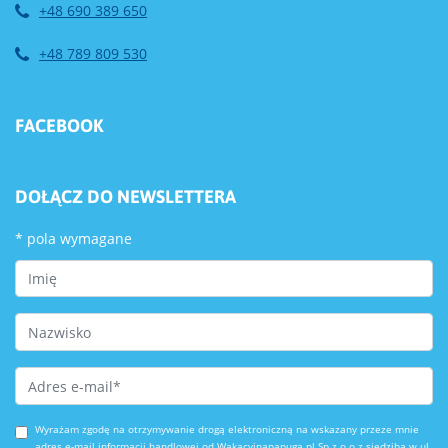
+48 690 389 650
+48 789 809 530
FACEBOOK
DOŁĄCZ DO NEWSLETTERA
*
pola wymagane
First Name
Last Name
Email Address
*
Wyrażam zgodę na otrzymywanie drogą elektroniczną na wskazany przeze mnie
adres e-mail informacji handlowej od Wakacyjnapapuga.pl Sp.z o.o z siedzibą w ul.