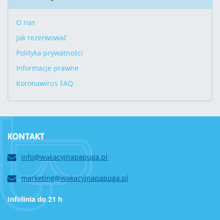
O nas
Jak rezerwować
Polityka prywatności
Informacje prawne
Koronawirus FAQ
KONTAKT
info@wakacyjnapapuga.pl
marketing@wakacyjnapapuga.pl
Infolinia do 21 h