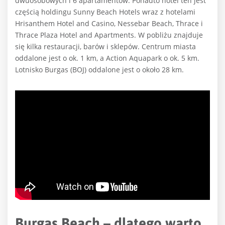
dwuosobowych i 6 apartamentów. Ponadto hotel ten jest
częścią holdingu Sunny Beach Hotels wraz z hotelami
Hrisanthem Hotel and Casino, Nessebar Beach, Thrace i
Thrace Plaza Hotel and Apartments. W pobliżu znajduje
się kilka restauracji, barów i sklepów. Centrum miasta
oddalone jest o ok. 1 km, a Action Aquapark o ok. 5 km.
Lotnisko Burgas (BOJ) oddalone jest o około 28 km.
Burgas Beach – dlatego warto