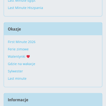
Last Minute Egipt
Last Minute Hiszpania
Okazje
First Minute 2026
Ferie zimowe
Walentynki
Gdzie na wakacje
Sylwester
Last minute
Informacje