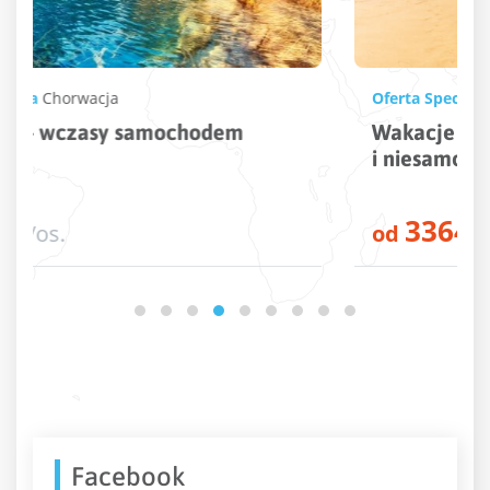
Oferta Specjalna
Hiszpania
,
Fuerteventura
Wakacje na Fuerteventura – złote plaże
i niesamowite krajobrazy w jednym
3364
od
zł
/os.
Facebook