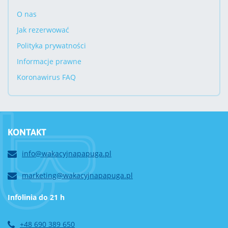
O nas
Jak rezerwować
Polityka prywatności
Informacje prawne
Koronawirus FAQ
KONTAKT
info@wakacyjnapapuga.pl
marketing@wakacyjnapapuga.pl
Infolinia do 21 h
+48 690 389 650