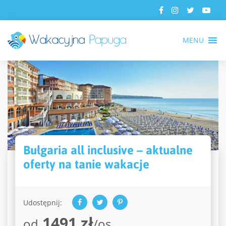
MENU
Bułgaria all inclusive – aktualne
oferty na tanie wakacje
Udostępnij:
1491 zł
od
/os.