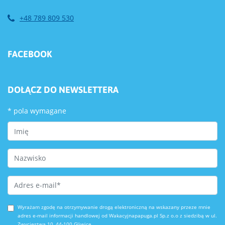
+48 789 809 530
FACEBOOK
DOŁĄCZ DO NEWSLETTERA
*
pola wymagane
First Name
Last Name
Email Address
*
Wyrażam zgodę na otrzymywanie drogą elektroniczną na wskazany przeze mnie
adres e-mail informacji handlowej od Wakacyjnapapuga.pl Sp.z o.o z siedzibą w ul.
Zwycięstwa 10, 44-100 Gliwice.