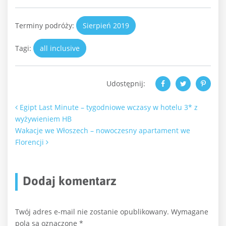
Terminy podróży:
Sierpień 2019
Tagi:
all inclusive
Udostępnij:
Nawigacja po artykułach
Egipt Last Minute – tygodniowe wczasy w hotelu 3* z
wyżywieniem HB
Wakacje we Włoszech – nowoczesny apartament we
Florencji
Dodaj komentarz
Twój adres e-mail nie zostanie opublikowany.
Wymagane
pola są oznaczone
*