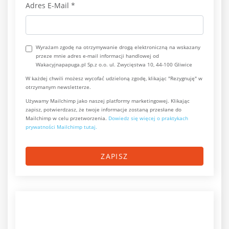
Adres E-Mail
*
Wyrażam zgodę na otrzymywanie drogą elektroniczną na wskazany
przeze mnie adres e-mail informacji handlowej od
Wakacyjnapapuga.pl Sp.z o.o. ul. Zwycięstwa 10, 44-100 Gliwice
W każdej chwili możesz wycofać udzieloną zgodę, klikając "Rezygnuję" w
otrzymanym newsletterze.
Używamy Mailchimp jako naszej platformy marketingowej. Klikając
zapisz, potwierdzasz, że twoje informacje zostaną przesłane do
Mailchimp w celu przetworzenia.
Dowiedz się więcej o praktykach
prywatności Mailchimp tutaj.
ZAPISZ