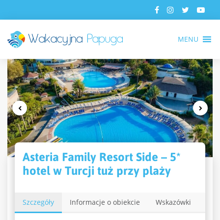
MENU
Asteria Family Resort Side – 5*
hotel w Turcji tuż przy plaży
Szczegóły
Informacje o obiekcie
Wskazówki