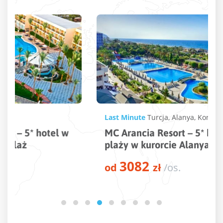
Last Minute
Turcja
,
Alanya
,
Konakli
MC Arancia Resort – 5* hotel tuż przy
plaży w kurorcie Alanya
3082
od
zł
/os.