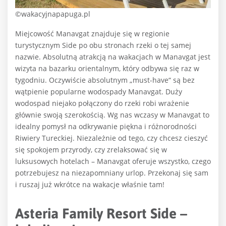
©wakacyjnapapuga.pl
Miejcowość Manavgat znajduje się w regionie
turystycznym Side po obu stronach rzeki o tej samej
nazwie. Absolutną atrakcją na wakacjach w Manavgat jest
wizyta na bazarku orientalnym, który odbywa się raz w
tygodniu. Oczywiście absolutnym „must-have“ są bez
wątpienie popularne wodospady Manavgat. Duży
wodospad niejako połączony do rzeki robi wrażenie
głównie swoją szerokością. Wg nas wczasy w Manavgat to
idealny pomysł na odkrywanie piękna i różnorodności
Riwiery Tureckiej. Niezależnie od tego, czy chcesz cieszyć
się spokojem przyrody, czy zrelaksować się w
luksusowych hotelach – Manavgat oferuje wszystko, czego
potrzebujesz na niezapomniany urlop. Przekonaj się sam
i ruszaj już wkrótce na wakacje właśnie tam!
Asteria Family Resort Side –