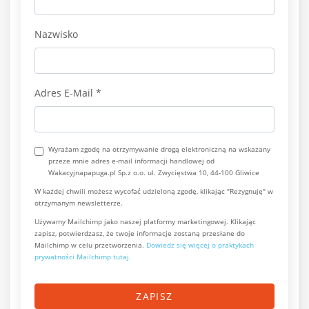
Nazwisko
Adres E-Mail
*
Wyrażam zgodę na otrzymywanie drogą elektroniczną na wskazany
przeze mnie adres e-mail informacji handlowej od
Wakacyjnapapuga.pl Sp.z o.o. ul. Zwycięstwa 10, 44-100 Gliwice
W każdej chwili możesz wycofać udzieloną zgodę, klikając "Rezygnuję" w
otrzymanym newsletterze.
Używamy Mailchimp jako naszej platformy marketingowej. Klikając
zapisz, potwierdzasz, że twoje informacje zostaną przesłane do
Mailchimp w celu przetworzenia.
Dowiedz się więcej o praktykach
prywatności Mailchimp tutaj.
ZAPISZ