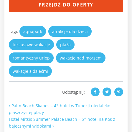
PRZEJDŹ DO OFERTY
Tagi:
aquapark
atrakcje dla dzieci
luksusowe wakacje
plaża
romantyczny urlop
wakacje nad morzem
wakacje z dziećmi
Udostępnij:
Nawigacja po artykułach
Palm Beach Skanes – 4* hotel w Tunezji niedaleko
piaszczystej plaży
Hotel Mitsis Summer Palace Beach – 5* hotel na Kos z
bajecznymi widokami