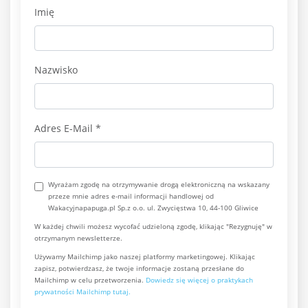
Imię
Nazwisko
Adres E-Mail
*
Wyrażam zgodę na otrzymywanie drogą elektroniczną na wskazany
przeze mnie adres e-mail informacji handlowej od
Wakacyjnapapuga.pl Sp.z o.o. ul. Zwycięstwa 10, 44-100 Gliwice
W każdej chwili możesz wycofać udzieloną zgodę, klikając "Rezygnuję" w
otrzymanym newsletterze.
Używamy Mailchimp jako naszej platformy marketingowej. Klikając
zapisz, potwierdzasz, że twoje informacje zostaną przesłane do
Mailchimp w celu przetworzenia.
Dowiedz się więcej o praktykach
prywatności Mailchimp tutaj.