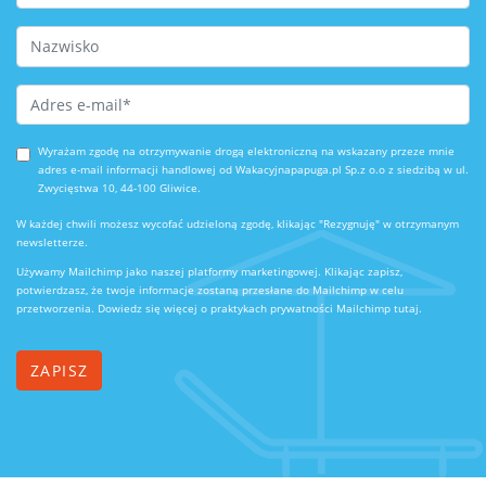
Last Name
Email Address
*
Wyrażam zgodę na otrzymywanie drogą elektroniczną na wskazany przeze mnie
adres e-mail informacji handlowej od Wakacyjnapapuga.pl Sp.z o.o z siedzibą w ul.
Zwycięstwa 10, 44-100 Gliwice.
W każdej chwili możesz wycofać udzieloną zgodę, klikając "Rezygnuję" w otrzymanym
newsletterze.
Używamy Mailchimp jako naszej platformy marketingowej. Klikając zapisz,
potwierdzasz, że twoje informacje zostaną przesłane do Mailchimp w celu
przetworzenia.
Dowiedz się więcej o praktykach prywatności Mailchimp tutaj.