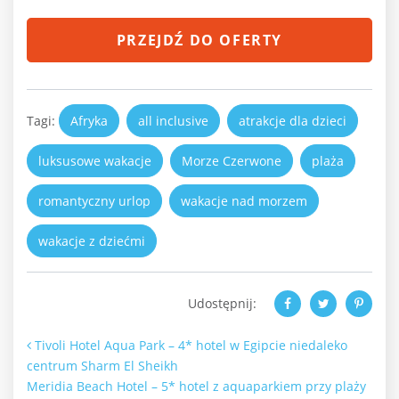
PRZEJDŹ DO OFERTY
Tagi:
Afryka
all inclusive
atrakcje dla dzieci
luksusowe wakacje
Morze Czerwone
plaża
romantyczny urlop
wakacje nad morzem
wakacje z dziećmi
Udostępnij:
Nawigacja po artykułach
Tivoli Hotel Aqua Park – 4* hotel w Egipcie niedaleko
centrum Sharm El Sheikh
Meridia Beach Hotel – 5* hotel z aquaparkiem przy plaży