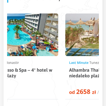
Last Minute
Tunezja
,
Hammamet
Alhambra Thalasso – 5* hotel w Tunezji
niedaleko plaży
2658
od
zł
/os.