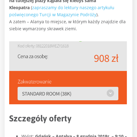
na tutejszej plaży kąpała się kiedyś sama
Kleopatra
(
zapraszamy do lektury naszego artykułu
poświęconego Turcji w Magazynie Podróży
).
A zatem – Alanya to miejsce, w którym każdy znajdzie dla
siebie wymarzony skrawek ziemi.
Szczegóły oferty
Wylot:
Gdańsk – Antalya – 8 grudnia 2018r. – 9:10 –