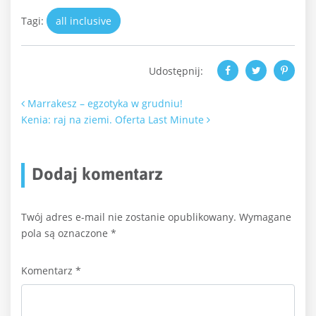
Tagi:
all inclusive
Udostępnij:
Nawigacja po artykułach
Marrakesz – egzotyka w grudniu!
Kenia: raj na ziemi. Oferta Last Minute
Dodaj komentarz
Twój adres e-mail nie zostanie opublikowany.
Wymagane
pola są oznaczone
*
Komentarz
*