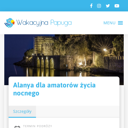
MENU
Alanya dla amatorów życia
nocnego
Szczegóły
TERMIN PODRÓŻY