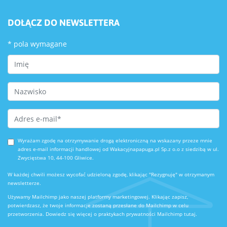
DOŁĄCZ DO NEWSLETTERA
*
pola wymagane
First Name
Last Name
Email Address
*
Wyrażam zgodę na otrzymywanie drogą elektroniczną na wskazany przeze mnie
adres e-mail informacji handlowej od Wakacyjnapapuga.pl Sp.z o.o z siedzibą w ul.
Zwycięstwa 10, 44-100 Gliwice.
W każdej chwili możesz wycofać udzieloną zgodę, klikając "Rezygnuję" w otrzymanym
newsletterze.
Używamy Mailchimp jako naszej platformy marketingowej. Klikając zapisz,
potwierdzasz, że twoje informacje zostaną przesłane do Mailchimp w celu
przetworzenia.
Dowiedz się więcej o praktykach prywatności Mailchimp tutaj.