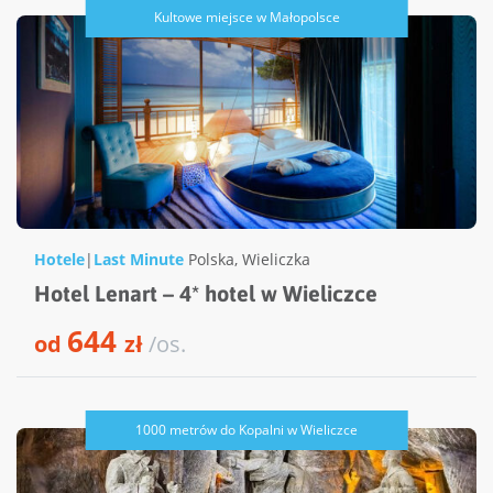
Kultowe miejsce w Małopolsce
Hotele
|
Last Minute
Polska
,
Wieliczka
Hotel Lenart – 4* hotel w Wieliczce
644
od
zł
/os.
1000 metrów do Kopalni w Wieliczce