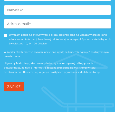
Last Name
Email Address
*
Wyrażam zgodę na otrzymywanie drogą elektroniczną na wskazany przeze mnie
adres e-mail informacji handlowej od Wakacyjnapapuga.pl Sp.z o.o z siedzibą w ul.
Zwycięstwa 10, 44-100 Gliwice.
W każdej chwili możesz wycofać udzieloną zgodę, klikając "Rezygnuję" w otrzymanym
newsletterze.
Używamy Mailchimp jako naszej platformy marketingowej. Klikając zapisz,
potwierdzasz, że twoje informacje zostaną przesłane do Mailchimp w celu
przetworzenia.
Dowiedz się więcej o praktykach prywatności Mailchimp tutaj.