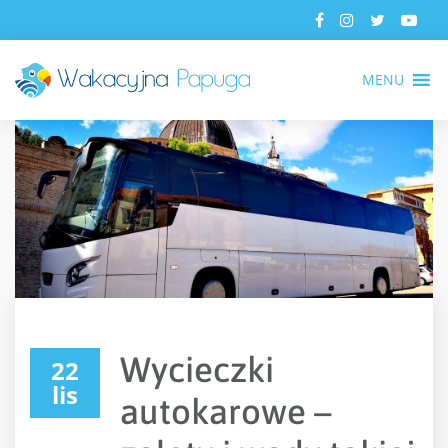
MENU
Wycieczki
22
lis
autokarowe –