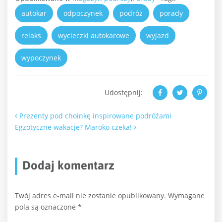
autokar
odpoczynek
podróż
porady
relaks
wycieczki autokarowe
wyjazd
wypoczynek
Udostępnij:
Nawigacja po artykułach
Prezenty pod choinkę inspirowane podróżami
Egzotyczne wakacje? Maroko czeka!
Dodaj komentarz
Twój adres e-mail nie zostanie opublikowany.
Wymagane
pola są oznaczone
*