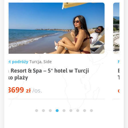
Pakiet podróży
Turcja
,
Kusadasi
Beks Premium Resort & Spa – 5* hotel w
Turcji przy plaży
3846
od
zł
/os.