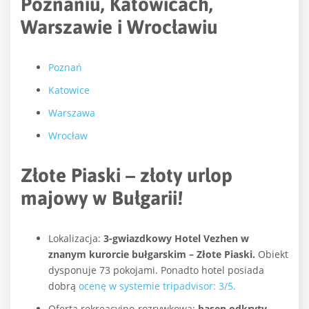
Poznaniu, Katowicach,
Warszawie i Wrocławiu
Poznań
Katowice
Warszawa
Wrocław
Złote Piaski – złoty urlop
majowy w Bułgarii!
Lokalizacja:
3-gwiazdkowy Hotel Vezhen w
znanym kurorcie bułgarskim – Złote Piaski.
Obiekt
dysponuje 73 pokojami. Ponadto hotel posiada
dobrą
ocenę w systemie tripadvisor: 3/5.
Oferta rekreacyjno-rozrywkowa:
basen odkryty
,