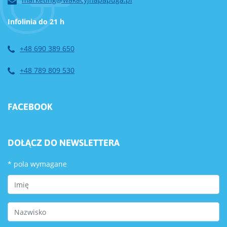
Infolinia do 21 h
+48 690 389 650
+48 789 809 530
FACEBOOK
DOŁĄCZ DO NEWSLETTERA
*
pola wymagane
First Name
Last Name