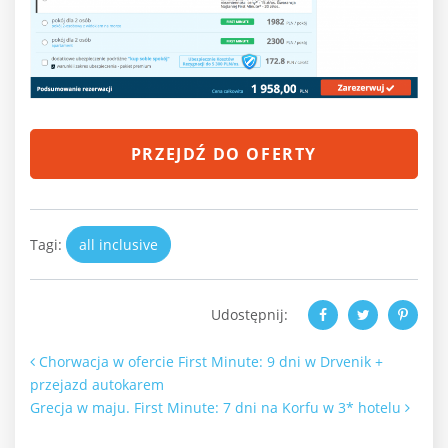
PRZEJDŹ DO OFERTY
Tagi:
all inclusive
Udostępnij:
Nawigacja po artykułach
Chorwacja w ofercie First Minute: 9 dni w Drvenik +
przejazd autokarem
Grecja w maju. First Minute: 7 dni na Korfu w 3* hotelu