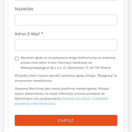
Nazwisko
Adres E-Mail
*
Wyrażam zgodę na otrzymywanie drogą elektroniczną na wskazany
przeze mnie adres e-mail informacji handlowej od
Wakacyjnapapuga.pl Sp.z o.o. ul. Zwycięstwa 10, 44-100 Gliwice
W każdej chwili możesz wycofać udzieloną zgodę, klikając "Rezygnuję" w
otrzymanym newsletterze.
Używamy Mailchimp jako naszej platformy marketingowej. Klikając
zapisz, potwierdzasz, że twoje informacje zostaną przesłane do
Mailchimp w celu przetworzenia.
Dowiedz się więcej o praktykach
prywatności Mailchimp tutaj.
ZAPISZ