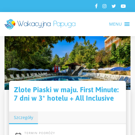
MENU
Złote Piaski w maju. First Minute:
7 dni w 3* hotelu + All Inclusive
Szczegóły
TERMIN PODRÓŻY