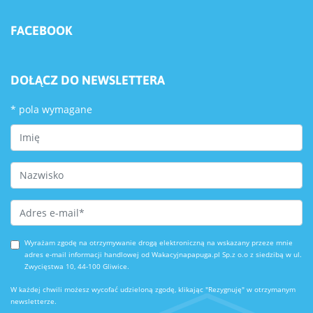
FACEBOOK
DOŁĄCZ DO NEWSLETTERA
*
pola wymagane
First Name
Last Name
Email Address
*
Wyrażam zgodę na otrzymywanie drogą elektroniczną na wskazany przeze mnie
adres e-mail informacji handlowej od Wakacyjnapapuga.pl Sp.z o.o z siedzibą w ul.
Zwycięstwa 10, 44-100 Gliwice.
W każdej chwili możesz wycofać udzieloną zgodę, klikając "Rezygnuję" w otrzymanym
newsletterze.