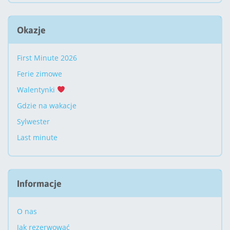
Okazje
First Minute 2026
Ferie zimowe
Walentynki
Gdzie na wakacje
Sylwester
Last minute
Informacje
O nas
Jak rezerwować