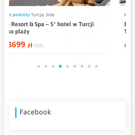
Pakiet podróży
Turcja
,
Kusadasi
Beks Premium Resort & Spa – 5* hotel w
Turcji przy plaży
3846
od
zł
/os.
Facebook