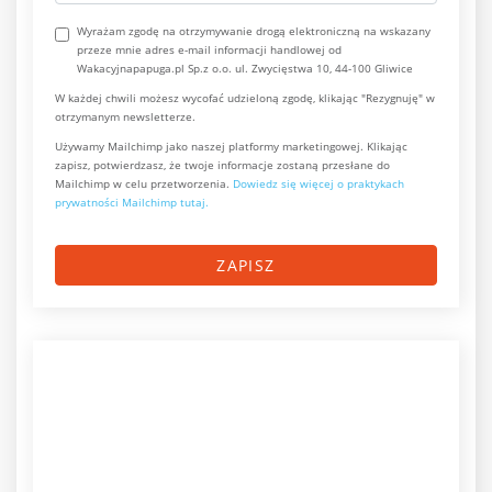
Wyrażam zgodę na otrzymywanie drogą elektroniczną na wskazany
przeze mnie adres e-mail informacji handlowej od
Wakacyjnapapuga.pl Sp.z o.o. ul. Zwycięstwa 10, 44-100 Gliwice
W każdej chwili możesz wycofać udzieloną zgodę, klikając "Rezygnuję" w
otrzymanym newsletterze.
Używamy Mailchimp jako naszej platformy marketingowej. Klikając
zapisz, potwierdzasz, że twoje informacje zostaną przesłane do
Mailchimp w celu przetworzenia.
Dowiedz się więcej o praktykach
prywatności Mailchimp tutaj.
ZAPISZ