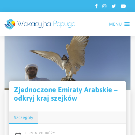
MENU
Zjednoczone Emiraty Arabskie –
odkryj kraj szejków
Szczegóły
TERMIN PODRÓŻY