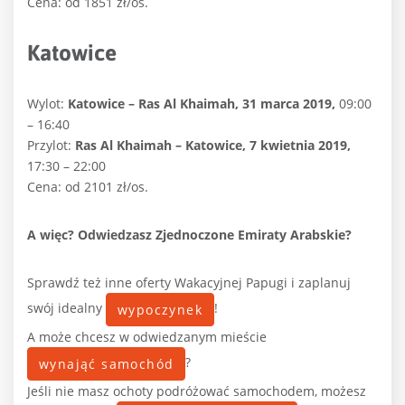
Cena: od 1851 zł/os.
Katowice
Wylot:
Katowice – Ras Al Khaimah, 31 marca 2019,
09:00
– 16:40
Przylot:
Ras Al Khaimah – Katowice, 7 kwietnia 2019,
17:30 – 22:00
Cena: od 2101 zł/os.
A więc? Odwiedzasz Zjednoczone Emiraty Arabskie?
Sprawdź też inne oferty Wakacyjnej Papugi i zaplanuj
swój idealny
!
wypoczynek
A może chcesz w odwiedzanym mieście
?
wynająć samochód
Jeśli nie masz ochoty podróżować samochodem, możesz