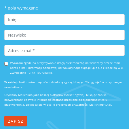
*
pola wymagane
First Name
Last Name
Email Address
*
Wyrażam zgodę na otrzymywanie drogą elektroniczną na wskazany przeze mnie
adres e-mail informacji handlowej od Wakacyjnapapuga.pl Sp.z o.o z siedzibą w ul.
Zwycięstwa 10, 44-100 Gliwice.
W każdej chwili możesz wycofać udzieloną zgodę, klikając "Rezygnuję" w otrzymanym
newsletterze.
Używamy Mailchimp jako naszej platformy marketingowej. Klikając zapisz,
potwierdzasz, że twoje informacje zostaną przesłane do Mailchimp w celu
przetworzenia.
Dowiedz się więcej o praktykach prywatności Mailchimp tutaj.