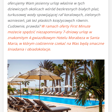
o
ferujemy Wam jesienny urlop właśnie w tych
dziewiczych okolicach wśród bezkresnych białych plaż,
turkusowej wody spowijającej raf koralowych, zielonych
wzniesień, jak też płaskich księżycowych równin.
Cudownie, prawda?
W ramach oferty First Minute
możecie spędzić niezapomniany 7-dniowy urlop w
znakomitym 4-gwiazdkowym Hotelu Morabeza w Santa
Maria, w którym codziennie czekać na Was będą smaczne
śniadania i obiadokolacje.