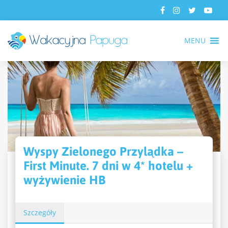
MENU
Wyspy Zielonego Przylądka –
First Minute. 7 dni w 4* hotelu +
wyżywienie HB
Szczegóły