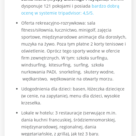
dysponuje 121 pokojami i posiada
bardzo dobrą
ocenę w systemie tripadvisor: 4,5/5.
Oferta rekreacyjno-rozrywkowa: sala
fitness/siłownia, łucznictwo, minigolf, zajęcia
sportowe, międzynarodowe animacje dla dorosłych,
muzyka na żywo. Poza tym płatne 2 korty tenisowe i
oświetlenie. Oprócz tego sporty wodne w ofercie
firm zewnętrznych. W tym: szkoła surfingu,
windsurfing, kitesurfing, surfing, szkoła
nurkowania PADI, snorkeling, skutery wodne,
wędkarstwo, wędkowanie na otwarty morzu.
Udogodnienia dla dzieci: basen, łóżeczka dziecięce
(w cenie, na zapytanie), menu dla dzieci, wysokie
krzesełka.
Lokale w hotelu: 3 restauracje (serwujące m.in.
dania kuchni francuskiej, śródziemnomorskiej,
międzynarodowej, regionalnej, dania
wegetariańskie, z grilla), jak też 3 bary.