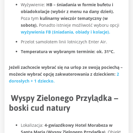
Wyżywienie:
HB – śniadania w formie bufetu i
obiadokolacje (wybór z menu na dany dzień).
Poza tym
kulinarny wieczór tematyczny (w
sobotę).
Ponadto istnieje możliwość wyboru opcji
wyżywienia FB (śniadania, obiady i kolacje).
Przelot samolotem linii lotniczych Enter Air.
Temperatura w wybranym terminie: ok. 31°C.
Jeżeli zachcecie wybrać się na urlop ze swoją pociechą –
możecie wybrać opcję zakwaterowania z dzieckiem:
2
dorosłych + 1 dziecko.
Wyspy Zielonego Przylądka –
boski cud natury
Lokalizacja:
4-gwiazdkowy Hotel Morabeza w
Santa Maria (Wyspy Zielonego Przylądka).
Obiekt