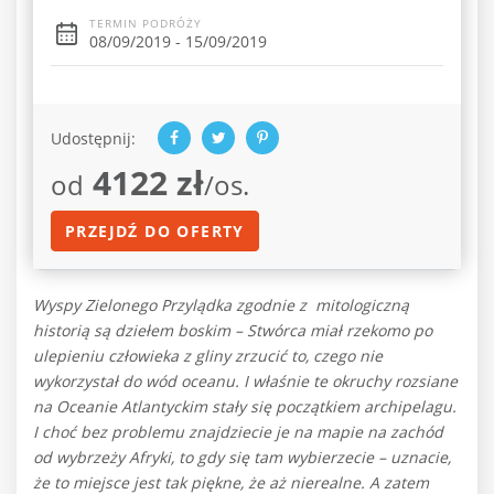
TERMIN PODRÓŻY
08/09/2019 - 15/09/2019
Udostępnij:
4122 zł
od
/os.
PRZEJDŹ DO OFERTY
Wyspy Zielonego Przylądka zgodnie z
mitologiczną
historią są dziełem boskim – Stwórca miał rzekomo po
ulepieniu człowieka z gliny zrzucić to, czego nie
wykorzystał do wód oceanu. I właśnie te okruchy rozsiane
na Oceanie Atlantyckim stały się początkiem archipelagu.
I choć bez problemu znajdziecie je na mapie na zachód
od wybrzeży Afryki, to gdy się tam wybierzecie – uznacie,
że to miejsce jest tak piękne, że aż nierealne. A zatem