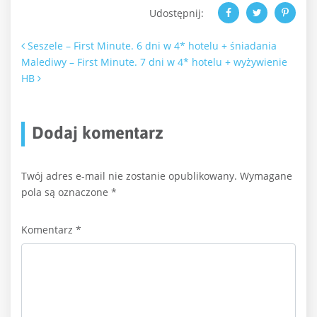
Udostępnij:
Nawigacja po artykułach
Seszele – First Minute. 6 dni w 4* hotelu + śniadania
Malediwy – First Minute. 7 dni w 4* hotelu + wyżywienie
HB
Dodaj komentarz
Twój adres e-mail nie zostanie opublikowany.
Wymagane
pola są oznaczone
*
Komentarz
*