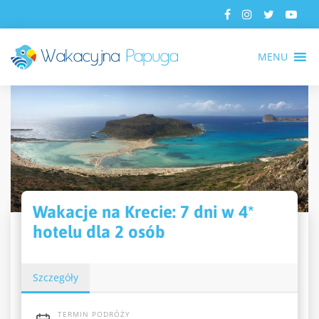
MENU
Wakacje na Krecie: 7 dni w 4*
hotelu dla 2 osób
Szczegóły
TERMIN PODRÓŻY