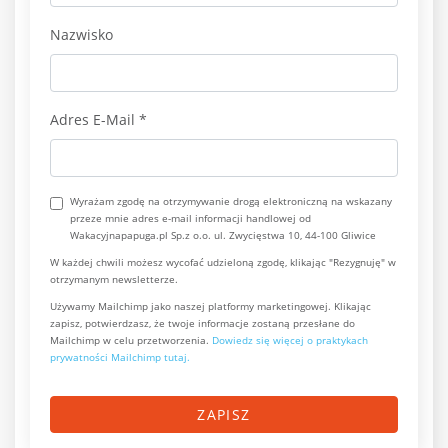
Nazwisko
Adres E-Mail
*
Wyrażam zgodę na otrzymywanie drogą elektroniczną na wskazany
przeze mnie adres e-mail informacji handlowej od
Wakacyjnapapuga.pl Sp.z o.o. ul. Zwycięstwa 10, 44-100 Gliwice
W każdej chwili możesz wycofać udzieloną zgodę, klikając "Rezygnuję" w
otrzymanym newsletterze.
Używamy Mailchimp jako naszej platformy marketingowej. Klikając
zapisz, potwierdzasz, że twoje informacje zostaną przesłane do
Mailchimp w celu przetworzenia.
Dowiedz się więcej o praktykach
prywatności Mailchimp tutaj.
ZAPISZ