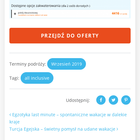
PRZEJDŹ DO OFERTY
Terminy podróży:
Wrzesień 2019
Tagi:
all inclusive
Udostępnij:
Nawigacja po artykułach
Egzotyka last minute – spontaniczne wakacje w dalekie
kraje
Turcja Egejska – świetny pomysł na udane wakacje