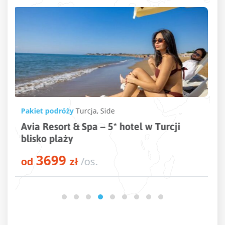
Pakiet podróży
Turcja
,
Kusadasi
Beks Premium Resort & Spa – 5* hotel w
Turcji przy plaży
3846
od
zł
/os.