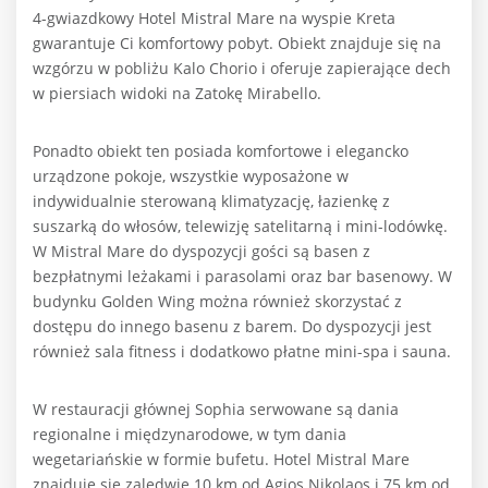
4-gwiazdkowy Hotel Mistral Mare na wyspie Kreta
gwarantuje Ci komfortowy pobyt. Obiekt znajduje się na
wzgórzu w pobliżu Kalo Chorio i oferuje zapierające dech
w piersiach widoki na Zatokę Mirabello.
Ponadto obiekt ten posiada komfortowe i elegancko
urządzone pokoje, wszystkie wyposażone w
indywidualnie sterowaną klimatyzację, łazienkę z
suszarką do włosów, telewizję satelitarną i mini-lodówkę.
W Mistral Mare do dyspozycji gości są basen z
bezpłatnymi leżakami i parasolami oraz bar basenowy. W
budynku Golden Wing można również skorzystać z
dostępu do innego basenu z barem. Do dyspozycji jest
również sala fitness i dodatkowo płatne mini-spa i sauna.
W restauracji głównej Sophia serwowane są dania
regionalne i międzynarodowe, w tym dania
wegetariańskie w formie bufetu. Hotel Mistral Mare
znajduje się zaledwie 10 km od Agios Nikolaos i 75 km od