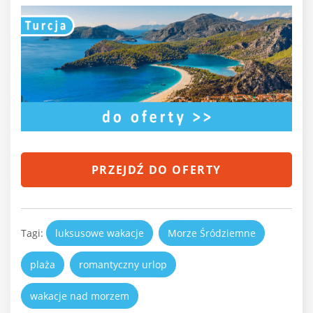
PRZEJDŹ DO OFERTY
Tagi:
luksusowe wakacje
Morze Śródziemne
plaża
romantyczny urlop
wakacje nad morzem