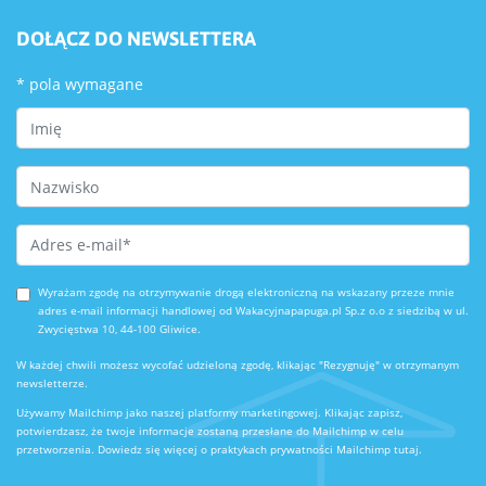
DOŁĄCZ DO NEWSLETTERA
*
pola wymagane
First Name
Last Name
Email Address
*
Wyrażam zgodę na otrzymywanie drogą elektroniczną na wskazany przeze mnie
adres e-mail informacji handlowej od Wakacyjnapapuga.pl Sp.z o.o z siedzibą w ul.
Zwycięstwa 10, 44-100 Gliwice.
W każdej chwili możesz wycofać udzieloną zgodę, klikając "Rezygnuję" w otrzymanym
newsletterze.
Używamy Mailchimp jako naszej platformy marketingowej. Klikając zapisz,
potwierdzasz, że twoje informacje zostaną przesłane do Mailchimp w celu
przetworzenia.
Dowiedz się więcej o praktykach prywatności Mailchimp tutaj.