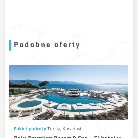
Podobne oferty
Pakiet podróży
Turcja
,
Kusadasi