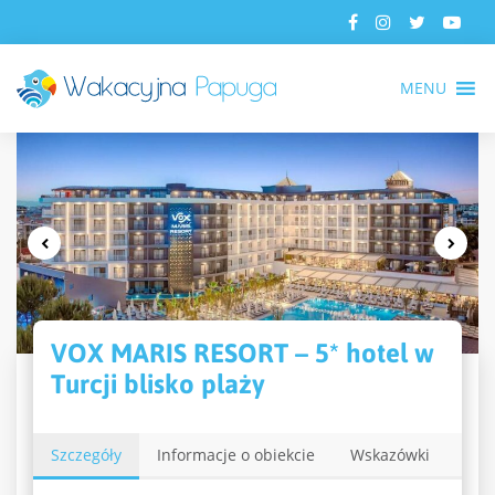
MENU
VOX MARIS RESORT – 5* hotel w
Turcji blisko plaży
Szczegóły
Informacje o obiekcie
Wskazówki