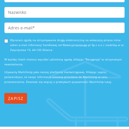
Last Name
Email Address
*
Wyrażam zgodę na otrzymywanie drogą elektroniczną na wskazany przeze mnie
adres e-mail informacji handlowej od Wakacyjnapapuga.pl Sp.z o.o z siedzibą w ul.
Zwycięstwa 10, 44-100 Gliwice.
W każdej chwili możesz wycofać udzieloną zgodę, klikając "Rezygnuję" w otrzymanym
newsletterze.
Używamy Mailchimp jako naszej platformy marketingowej. Klikając zapisz,
potwierdzasz, że twoje informacje zostaną przesłane do Mailchimp w celu
przetworzenia.
Dowiedz się więcej o praktykach prywatności Mailchimp tutaj.