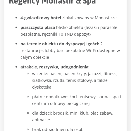
Regency Monastir & Spa ****
4-gwiazdkowy hotel
zlokalizowany w Monastirze
piaszczysta plaża
blisko obiektu (leżaki i parasole
bezpłatne, ręczniki 10 TND depozyt)
na terenie obiektu do dyspozycji gości:
2
restauracje, lobby bar, bezpłatne Wi-Fi dostępne w
całym obiekcie
atrakcje, rozrywka, udogodnienia:
w cenie: basen, basen kryty, jacuzzi, fitness,
siatkówka, rzutki, tenis stołowy, a także
dyskoteka
płatne dodatkowo: kort tenisowy, sauna, spa i
centrum odnowy biologicznej
dla dzieci: brodzik, mini klub, plac zabaw,
animacje
brak udogodnień dla osób