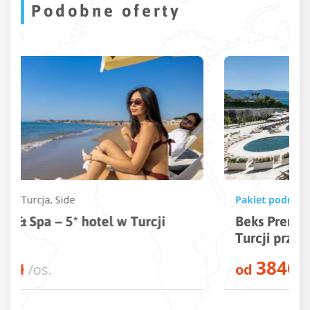
Podobne oferty
Pakiet podróży
Turcja
,
Kusadasi
Beks Premium Resort & Spa – 5* hotel w
Turcji przy plaży
3846
od
zł
/os.