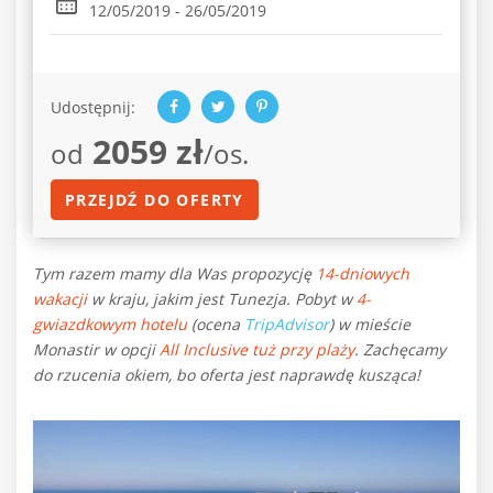
12/05/2019 - 26/05/2019
Udostępnij:
2059 zł
od
/os.
PRZEJDŹ DO OFERTY
Tym razem mamy dla Was propozycję
14-dniowych
wakacji
w kraju, jakim jest Tunezja. Pobyt w
4-
gwiazdkowym hotelu
(ocena
TripAdvisor
) w mieście
Monastir w opcji
All Inclusive tuż przy plaży
. Zachęcamy
do rzucenia okiem, bo oferta jest naprawdę kusząca!