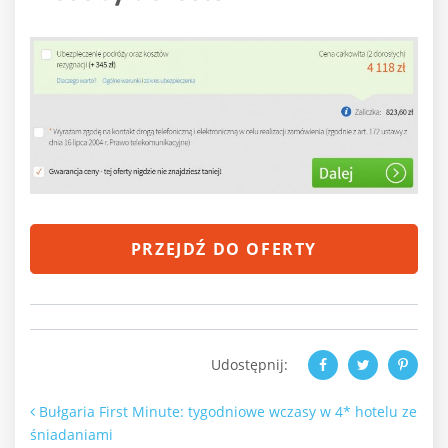
PRZEJDŹ DO OFERTY
Udostępnij:
Nawigacja po artykułach
Bułgaria First Minute: tygodniowe wczasy w 4* hotelu ze
śniadaniami