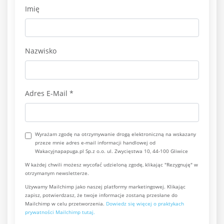
Imię
Nazwisko
Adres E-Mail
*
Wyrażam zgodę na otrzymywanie drogą elektroniczną na wskazany
przeze mnie adres e-mail informacji handlowej od
Wakacyjnapapuga.pl Sp.z o.o. ul. Zwycięstwa 10, 44-100 Gliwice
W każdej chwili możesz wycofać udzieloną zgodę, klikając "Rezygnuję" w
otrzymanym newsletterze.
Używamy Mailchimp jako naszej platformy marketingowej. Klikając
zapisz, potwierdzasz, że twoje informacje zostaną przesłane do
Mailchimp w celu przetworzenia.
Dowiedz się więcej o praktykach
prywatności Mailchimp tutaj.