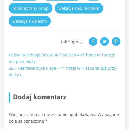
romantyczny urlop
wakacje nad morzem
wakacje z dziećmi
Udostępnij:
Nawigacja po artykułach
Royal Karthago Resort & Thalasso – 4* hotel w Tunezji
tuż przy plaży
SBH Fuerteventura Playa – 4* hotel w Hiszpanii tuż przy
plaży
Dodaj komentarz
Twój adres e-mail nie zostanie opublikowany.
Wymagane
pola są oznaczone
*