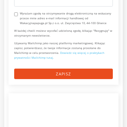
Wyrażam zgodę na otrzymywanie drogą elektroniczną na wskazany
przeze mnie adres e-mail informacji handlowej od
Wakacyjnapapuga.pl Sp.z o.o. ul. Zwycięstwa 10, 44-100 Gliwice
W każdej chwili możesz wycofać udzieloną zgodę, klikając "Rezygnuję" w
otrzymanym newsletterze.
Używamy Mailchimp jako naszej platformy marketingowej. Klikając
zapisz, potwierdzasz, że twoje informacje zostaną przesłane do
Mailchimp w celu przetworzenia.
Dowiedz się więcej o praktykach
prywatności Mailchimp tutaj.
ZAPISZ