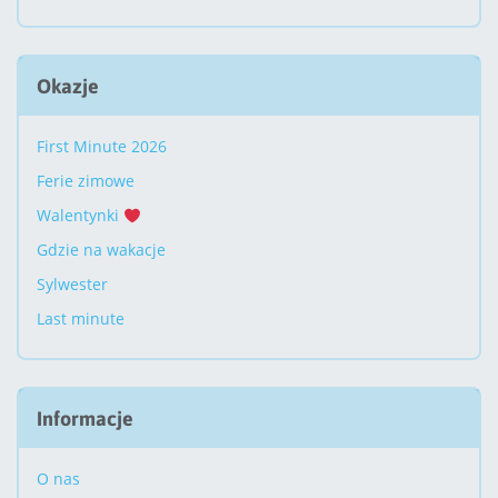
Okazje
First Minute 2026
Ferie zimowe
Walentynki
Gdzie na wakacje
Sylwester
Last minute
Informacje
O nas