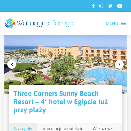
MENU
Three Corners Sunny Beach
Resort – 4* hotel w Egipcie tuż
przy plaży
Szczegóły
Informacje o obiekcie
Wskazówki