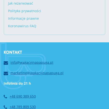
Jak rezerwować
Polityka prywatności
Informacje prawne
Koronawirus FAQ
KONTAKT
info@wakacyjnapapuga.pl
marketing@wakacyjnapapuga.pl
Infolinia do 21 h
+48 690 389 650
+48 789 809 530