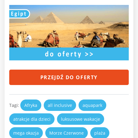
PRZEJDŹ DO OFERTY
Tagi:
Afryka
all inclusive
aquapark
atrakcje dla dzieci
luksusowe wakacje
mega okazja
Morze Czerwone
plaża