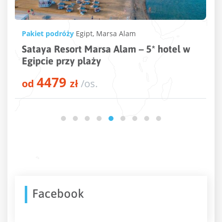
Pakiet podróży
Turcja
,
Kusadasi
otel w
Ramada Resort By Wyndham Kuşada
Golf – 5* hotel w Turcji
3738
od
zł
/os.
Facebook