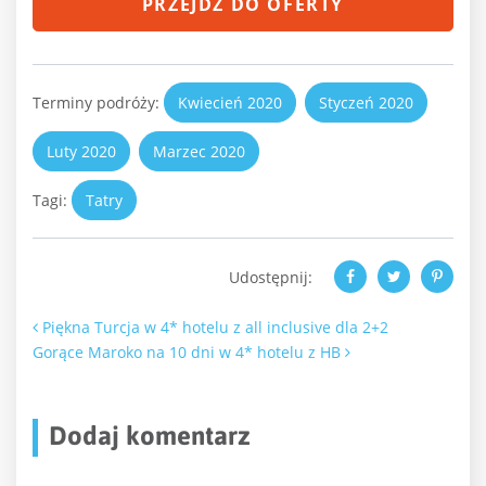
PRZEJDŹ DO OFERTY
Terminy podróży:
Kwiecień 2020
Styczeń 2020
Luty 2020
Marzec 2020
Tagi:
Tatry
Udostępnij:
Nawigacja po artykułach
Piękna Turcja w 4* hotelu z all inclusive dla 2+2
Gorące Maroko na 10 dni w 4* hotelu z HB
Dodaj komentarz