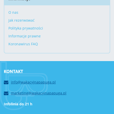
O nas
Jak rezerwować
Polityka prywatności
Informacje prawne
Koronawirus FAQ
KONTAKT
info@wakacyjnapapuga.pl
marketing@wakacyjnapapuga.pl
Infolinia do 21 h