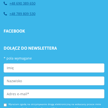
+48 690 389 650
+48 789 809 530
FACEBOOK
DOŁĄCZ DO NEWSLETTERA
*
pola wymagane
First Name
Last Name
Email Address
*
Wyrażam zgodę na otrzymywanie drogą elektroniczną na wskazany przeze mnie