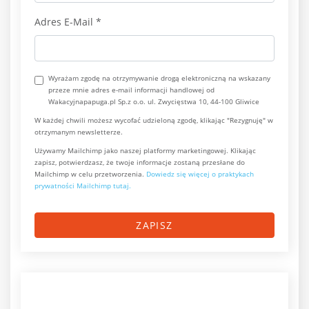
Adres E-Mail
*
Wyrażam zgodę na otrzymywanie drogą elektroniczną na wskazany
przeze mnie adres e-mail informacji handlowej od
Wakacyjnapapuga.pl Sp.z o.o. ul. Zwycięstwa 10, 44-100 Gliwice
W każdej chwili możesz wycofać udzieloną zgodę, klikając "Rezygnuję" w
otrzymanym newsletterze.
Używamy Mailchimp jako naszej platformy marketingowej. Klikając
zapisz, potwierdzasz, że twoje informacje zostaną przesłane do
Mailchimp w celu przetworzenia.
Dowiedz się więcej o praktykach
prywatności Mailchimp tutaj.
ZAPISZ