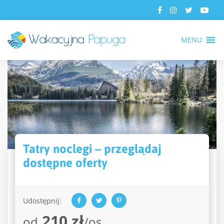
MENU
Tatry noclegi – przeglądaj
dostępne oferty
Udostępnij:
210 zł
od
/os.