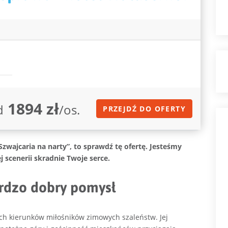
1894 zł
d
/os.
PRZEJDŹ DO OFERTY
Szwajcaria na narty”, to sprawdź tę ofertę. Jesteśmy
j scenerii skradnie Twoje serce.
ardzo dobry pomysł
ych kierunków miłośników zimowych szaleństw. Jej