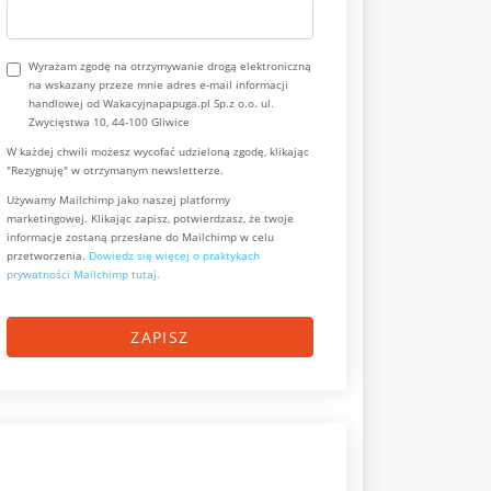
Wyrażam zgodę na otrzymywanie drogą elektroniczną
na wskazany przeze mnie adres e-mail informacji
handlowej od Wakacyjnapapuga.pl Sp.z o.o. ul.
Zwycięstwa 10, 44-100 Gliwice
W każdej chwili możesz wycofać udzieloną zgodę, klikając
"Rezygnuję" w otrzymanym newsletterze.
Używamy Mailchimp jako naszej platformy
marketingowej. Klikając zapisz, potwierdzasz, że twoje
informacje zostaną przesłane do Mailchimp w celu
przetworzenia.
Dowiedz się więcej o praktykach
prywatności Mailchimp tutaj.
ZAPISZ