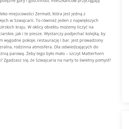
 potężne góry i gościnność mieszkańców przyciągają
leko miejscowości Zermatt, która jest jedną z
ych w Szwajcarii. To również jeden z największych
rskich kraju. W oklicy obiektu możemy liczyć na
arskie, jak i te piesze. Wystarczy podjechać kolejką, by
m wygodne pokoje, restaurację i bar. Jest prowadzony
eralna, rodzinna atmosfera. Dla odwiedzających do
aźnią parową. Żeby tego było mało – szczyt Matterhorn
ak? Zgadzasz się, że Szwajcaria na narty to świetny pomysł?