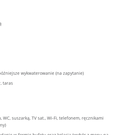
ą
późniejsze wykwaterowanie (na zapytanie)
, taras
WC, suszarką, TV sat., Wi-Fi, telefonem, ręcznikami
ny)
iadanie w formie bufetu oraz kolacja (wybór z menu na