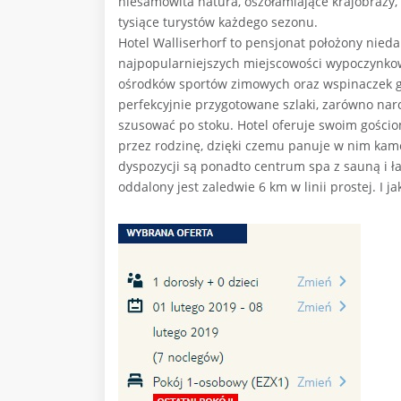
niesamowita natura, oszołamiające krajobrazy,
tysiące turystów każdego sezonu.
Hotel Walliserhorf to pensjonat położony nieda
najpopularniejszych miejscowości wypoczynkow
ośrodków sportów zimowych oraz wspinaczek gó
perfekcyjnie przygotowane szlaki, zarówno narci
szusować po stoku. Hotel oferuje swoim gościo
przez rodzinę, dzięki czemu panuje w nim kam
dyspozycji są ponadto centrum spa z sauną i ł
oddalony jest zaledwie 6 km w linii prostej. I j