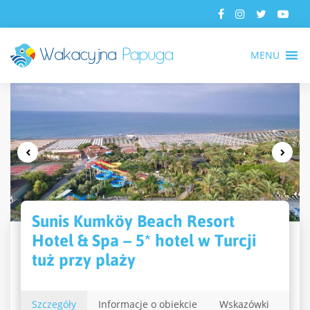
MENU
Sunis Kumköy Beach Resort
Hotel & Spa – 5* hotel w Turcji
tuż przy plaży
Szczegóły
Informacje o obiekcie
Wskazówki