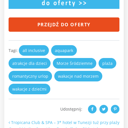
PRZEJDŹ DO OFERTY
Tagi:
all inclusive
aquapark
atrakcje dla dzieci
Morze Śródziemne
plaża
romantyczny urlop
wakacje nad morzem
wakacje z dziećmi
Udostępnij:
Nawigacja po artykułach
Tropicana Club & SPA – 3* hotel w Tunezji tuż przy plaży