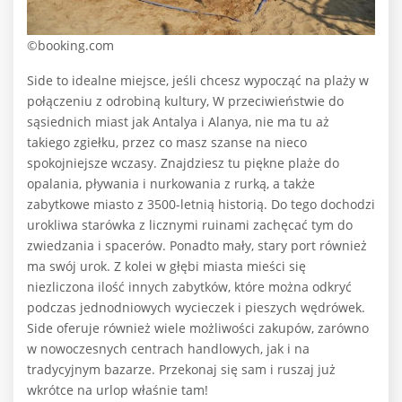
©booking.com
Side to idealne miejsce, jeśli chcesz wypocząć na plaży w
połączeniu z odrobiną kultury, W przeciwieństwie do
sąsiednich miast jak Antalya i Alanya, nie ma tu aż
takiego zgiełku, przez co masz szanse na nieco
spokojniejsze wczasy. Znajdziesz tu piękne plaże do
opalania, pływania i nurkowania z rurką, a także
zabytkowe miasto z 3500-letnią historią. Do tego dochodzi
urokliwa starówka z licznymi ruinami zachęcać tym do
zwiedzania i spacerów. Ponadto mały, stary port również
ma swój urok. Z kolei w głębi miasta mieści się
niezliczona ilość innych zabytków, które można odkryć
podczas jednodniowych wycieczek i pieszych wędrówek.
Side oferuje również wiele możliwości zakupów, zarówno
w nowoczesnych centrach handlowych, jak i na
tradycyjnym bazarze. Przekonaj się sam i ruszaj już
wkrótce na urlop właśnie tam!