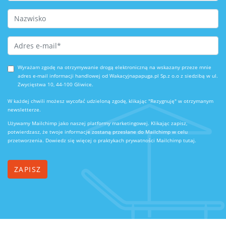
Last Name
Email Address
*
Wyrażam zgodę na otrzymywanie drogą elektroniczną na wskazany przeze mnie
adres e-mail informacji handlowej od Wakacyjnapapuga.pl Sp.z o.o z siedzibą w ul.
Zwycięstwa 10, 44-100 Gliwice.
W każdej chwili możesz wycofać udzieloną zgodę, klikając "Rezygnuję" w otrzymanym
newsletterze.
Używamy Mailchimp jako naszej platformy marketingowej. Klikając zapisz,
potwierdzasz, że twoje informacje zostaną przesłane do Mailchimp w celu
przetworzenia.
Dowiedz się więcej o praktykach prywatności Mailchimp tutaj.