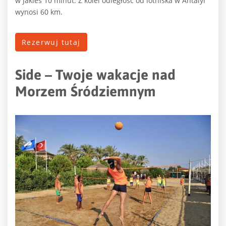
w jakieś 10 minut. Z kolei odległość od lotniska w Antalyi
wynosi 60 km.
Rezerwuj tutaj
Side – Twoje wakacje nad
Morzem Śródziemnym