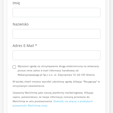
Imię
Nazwisko
Adres E-Mail
*
Wyrażam zgodę na otrzymywanie drogą elektroniczną na wskazany
przeze mnie adres e-mail informacji handlowej od
Wakacyjnapapuga.pl Sp.z o.o. ul. Zwycięstwa 10, 44-100 Gliwice
W każdej chwili możesz wycofać udzieloną zgodę, klikając "Rezygnuję" w
otrzymanym newsletterze.
Używamy Mailchimp jako naszej platformy marketingowej. Klikając
zapisz, potwierdzasz, że twoje informacje zostaną przesłane do
Mailchimp w celu przetworzenia.
Dowiedz się więcej o praktykach
prywatności Mailchimp tutaj.