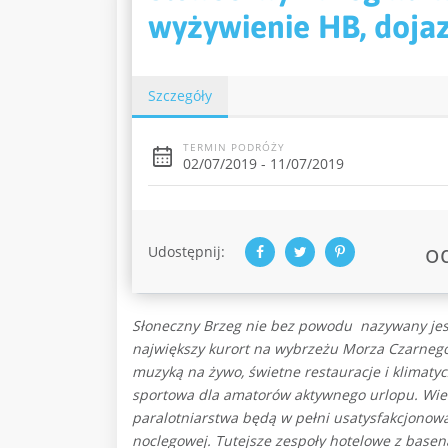
wyżywienie HB, doja
Szczegóły
TERMIN PODRÓŻY
02/07/2019 - 11/07/2019
o
Udostępnij:
Słoneczny Brzeg nie bez powodu nazywany jest
największy kurort na wybrzeżu Morza Czarnego 
muzyką na żywo, świetne restauracje i klimaty
sportowa dla amatorów aktywnego urlopu. Wielb
paralotniarstwa będą w pełni usatysfakcjonow
noclegowej. Tutejsze zespoły hotelowe z basen