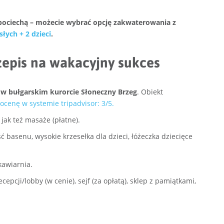
ą pociechą – możecie wybrać opcję zakwaterowania z
słych + 2 dzieci
.
rzepis na wakacyjny sukces
w bułgarskim kurorcie Słoneczny Brzeg
. Obiekt
ocenę w systemie tripadvisor: 3/5.
jak też masaże (płatne).
ć basenu, wysokie krzesełka dla dzieci, łóżeczka dziecięce
 kawiarnia.
epcji/lobby (w cenie), sejf (za opłatą), sklep z pamiątkami,