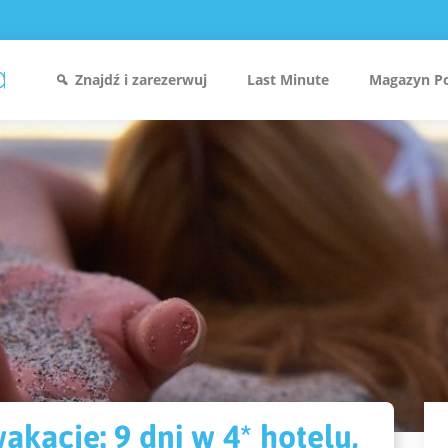
Znajdź i zarezerwuj
Last Minute
Magazyn P
akacje: 9 dni w 4* hotelu,