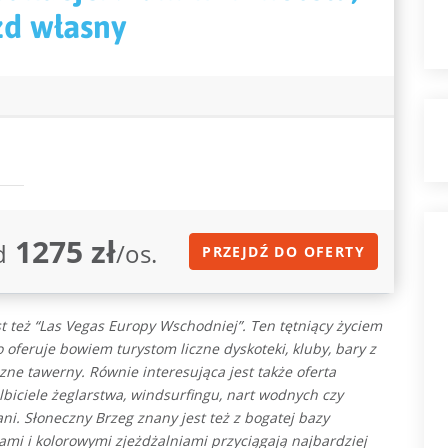
zd własny
1275 zł
d
/os.
PRZEJDŹ DO OFERTY
 też “Las Vegas Europy Wschodniej”. Ten tętniący życiem
oferuje bowiem turystom liczne dyskoteki, kluby, bary z
czne tawerny.
Równie interesująca jest także oferta
iciele żeglarstwa, windsurfingu, nart wodnych czy
ani.
Słoneczny Brzeg znany jest też z bogatej bazy
ami i kolorowymi zjeżdżalniami przyciągają najbardziej