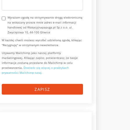
Wyrażam zgodę na otrzymywanie drogą elektroniczną
na wskazany przeze mnie adres e-mail informacji
handlowej od Wakacyjnapapuga.pl Sp.z o.o. ul.
Zwycięstwa 10, 44-100 Gliwice
W każdej chwili możesz wycofać udzieloną zgodę, klikając
"Rezygnuję" w otrzymanym newsletterze.
Używamy Mailchimp jako naszej platformy
marketingowej. Klikając zapisz, potwierdzasz, że twoje
informacje zostaną przesłane do Mailchimp w celu
przetworzenia.
Dowiedz się więcej o praktykach
prywatności Mailchimp tutaj.
ZAPISZ