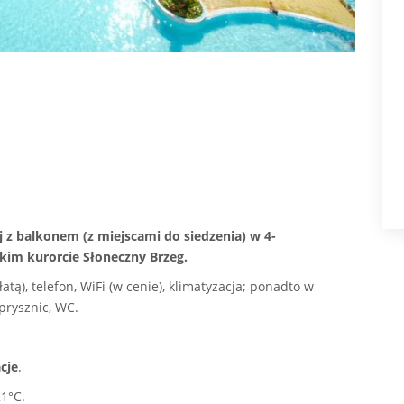
z balkonem (z miejscami do siedzenia) w 4-
im kurorcie Słoneczny Brzeg.
tą), telefon, WiFi (w cenie), klimatyzacja; ponadto w
prysznic, WC.
cje
.
1°C.