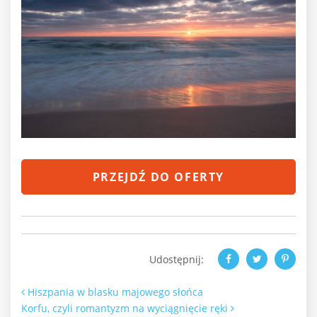
PRZEJDŹ DO OFERTY
Udostępnij:
Nawigacja po artykułach
Hiszpania w blasku majowego słońca
Korfu, czyli romantyzm na wyciągnięcie ręki