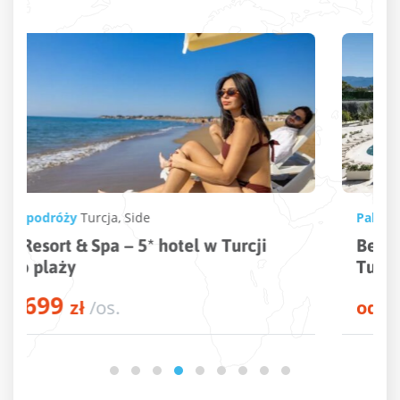
Pakiet podróży
Turcja
,
Kusadasi
Beks Premium Resort & Spa – 5* hotel w
Turcji przy plaży
3846
od
zł
/os.