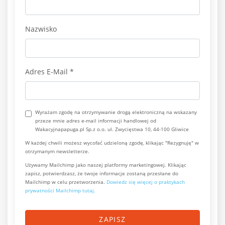
Nazwisko
Adres E-Mail
*
Wyrażam zgodę na otrzymywanie drogą elektroniczną na wskazany
przeze mnie adres e-mail informacji handlowej od
Wakacyjnapapuga.pl Sp.z o.o. ul. Zwycięstwa 10, 44-100 Gliwice
W każdej chwili możesz wycofać udzieloną zgodę, klikając "Rezygnuję" w
otrzymanym newsletterze.
Używamy Mailchimp jako naszej platformy marketingowej. Klikając
zapisz, potwierdzasz, że twoje informacje zostaną przesłane do
Mailchimp w celu przetworzenia.
Dowiedz się więcej o praktykach
prywatności Mailchimp tutaj.
ZAPISZ