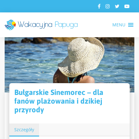
MENU
Bułgarskie Sinemorec – dla
fanów plażowania i dzikiej
przyrody
Szczegóły