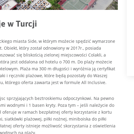
e w Turcji
ckiego miasta Side, w którym możecie spędzić wymarzone
. Obiekt, który został odnowiony w 2017r., posiada
szować się bliskością zielonej miejscowości Colakli, a
która jest oddalona od hotelu o 700 m. Do plaży możecie
elowym. Plaża ma 300 m długości i wyróżnia ją certyfikat
eżaki i ręczniki plażowe, które będą pozostały do Waszej
u, którego oferta zawarta jest w formule All Inclusive.
iejsc sprzyjających beztroskiemu odpoczynkowi. Na pewno
mi wodnymi i 1 basen kryty. Poza tym – jeśli należycie do
 oferuje w ramach bezpłatnej oferty korzystanie z kortu
, siatkówki plażowej, piłki nożnej, miniboiska do piłki
atnej oferty istnieje możliwość skorzystania z oświetlenia
w wodnych na plaży.