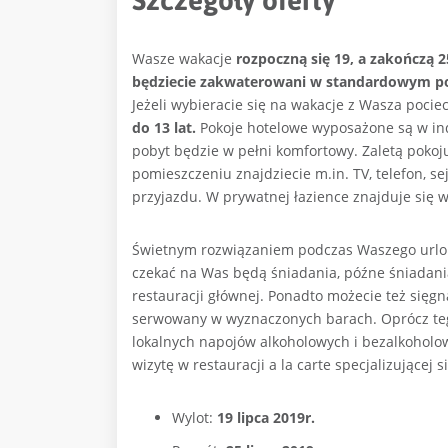
Szczegóły oferty
Wasze wakacje
rozpoczną się 19, a zakończą 25
będziecie zakwaterowani w standardowym pok
Jeżeli wybieracie się na wakacje z Wasza pocie
do 13 lat.
Pokoje hotelowe wyposażone są w ind
pobyt będzie w pełni komfortowy. Zaletą pokoj
pomieszczeniu znajdziecie m.in. TV, telefon, se
przyjazdu. W prywatnej łazience znajduje się 
Świetnym rozwiązaniem podczas Waszego url
czekać na Was będą śniadania, późne śniadania,
restauracji głównej. Ponadto możecie też sięgn
serwowany w wyznaczonych barach. Oprócz teg
lokalnych napojów alkoholowych i bezalkoholow
wizytę w restauracji a la carte specjalizującej 
Wylot:
19 lipca 2019r.