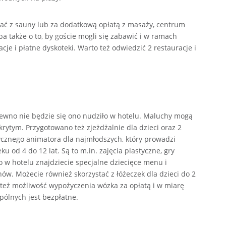
tać z sauny lub za dodatkową opłatą z masaży, centrum
ba także o to, by goście mogli się zabawić i w ramach
cje i płatne dyskoteki.
Warto też odwiedzić 2 restauracje i
 pewno nie będzie się ono nudziło w hotelu. Maluchy mogą
krytym. Przygotowano też zjeżdżalnie dla dzieci oraz 2
ycznego animatora dla najmłodszych, który prowadzi
ku od 4 do 12 lat. Są to m.in. zajęcia plastyczne, gry
o w hotelu znajdziecie specjalne dziecięce menu i
ów. Możecie również skorzystać z łóżeczek dla dzieci do 2
e też możliwość wypożyczenia wózka za opłatą i w miarę
pólnych jest bezpłatne.