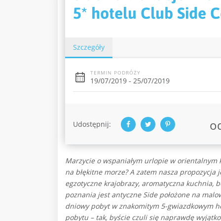
5* hotelu Club Side Co
Szczegóły
TERMIN PODRÓŻY
19/07/2019 - 25/07/2019
o
Udostępnij:
Marzycie o wspaniałym urlopie w orientalnym k
na błękitne morze? A zatem nasza propozycja je
egzotyczne krajobrazy, aromatyczna kuchnia, 
poznania jest antyczne Side położone na malow
dniowy pobyt w znakomitym 5-gwiazdkowym hote
pobytu – tak, byście czuli się naprawdę wyjątk