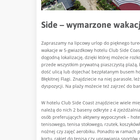
Side – wymarzone wakacj
Zapraszamy na lipcowy urlop do pięknego ture
wakacje w 5-gwiazdkowy hotelu Club Side Coast
dogodną lokalizację, dzięki której możecie rozko
przede wszystkim prywatną piaszczystą plażą, 
dość ulicą lub dojechać bezpłatanym busem hot
Błękitnej Flagi. Znajdziecie na niej parasole, l
dyspozycji. Na plaży możecie też zajrzeć do bar
W hotelu Club Side Coast znajdziecie wiele m
należą do nich 2 baseny odkryte z 4 zjeżdżalnia
osób preferujących aktywny wypoczynek – hotel
tenisowego, tenisa stołowego, rzutek, koszykówki
nożnej czy zajęć aerobiku. Ponadto w ramach pł
kortu, rakiet do tenisa czy uprawiania sportó