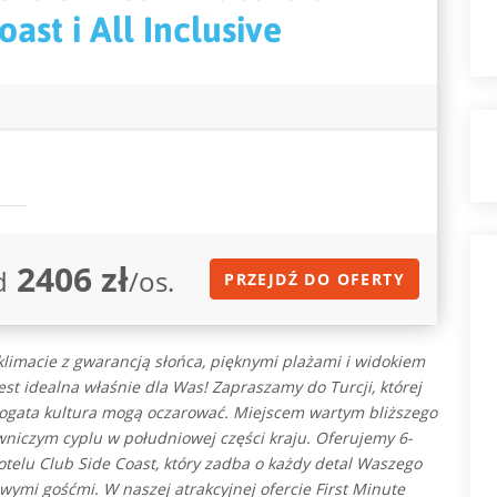
ast i All Inclusive
2406 zł
d
/os.
PRZEJDŹ DO OFERTY
limacie z gwarancją słońca, pięknymi plażami i widokiem
st idealna właśnie dla Was! Zapraszamy do Turcji, której
bogata kultura mogą oczarować. Miejscem wartym bliższego
niczym cyplu w południowej części kraju. Oferujemy 6-
lu Club Side Coast, który zadba o każdy detal Waszego
owymi gośćmi. W naszej atrakcyjnej ofercie First Minute