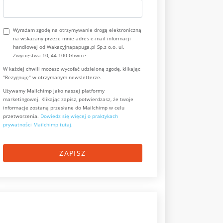
Wyrażam zgodę na otrzymywanie drogą elektroniczną
na wskazany przeze mnie adres e-mail informacji
handlowej od Wakacyjnapapuga.pl Sp.z o.o. ul.
Zwycięstwa 10, 44-100 Gliwice
W każdej chwili możesz wycofać udzieloną zgodę, klikając
"Rezygnuję" w otrzymanym newsletterze.
Używamy Mailchimp jako naszej platformy
marketingowej. Klikając zapisz, potwierdzasz, że twoje
informacje zostaną przesłane do Mailchimp w celu
przetworzenia.
Dowiedz się więcej o praktykach
prywatności Mailchimp tutaj.
ZAPISZ