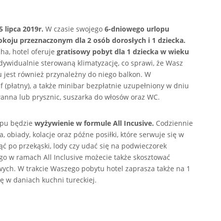
 lipca 2019r.
W czasie swojego
6-dniowego urlopu
oju przeznaczonym dla 2 osób dorosłych i 1 dziecka.
cha, hotel oferuje
gratisowy pobyt dla 1 dziecka w wieku
ywidualnie sterowaną klimatyzację, co sprawi, że Wasz
u jest również przynależny do niego balkon. W
jf (płatny), a także minibar bezpłatnie uzupełniony w dniu
wanna lub prysznic, suszarka do włosów oraz WC.
opu będzie
wyżywienie w formule All Incusive.
Codziennie
 obiady, kolacje oraz późne posiłki, które serwuje się w
ąć po przekąski, lody czy udać się na podwieczorek
o w ramach All Inclusive możecie także skosztować
ych. W trakcie Waszego pobytu hotel zaprasza także na 1
się w daniach kuchni tureckiej.