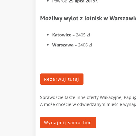
Powrót:
25 lipca 2019r.
Możliwy wylot z lotnisk w Warszawi
Katowice
– 2405 zł
Warszawa
– 2406 zł
Rezerwuj tutaj
Sprawdźcie także inne oferty Wakacyjnej Papug
A może chcecie w odwiedzanym mieście wyna
Wynajmij samochód