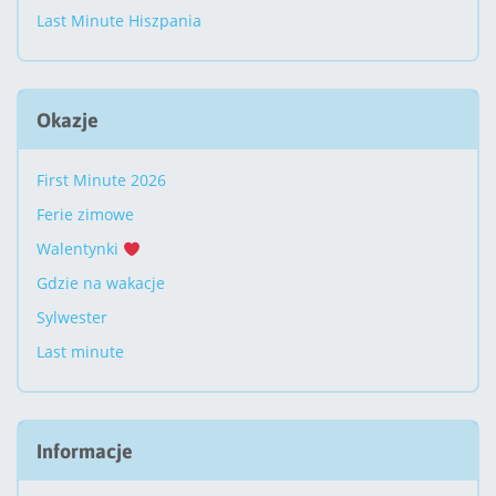
Last Minute Hiszpania
Okazje
First Minute 2026
Ferie zimowe
Walentynki
Gdzie na wakacje
Sylwester
Last minute
Informacje