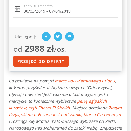
TERMIN PODRÓŻY
30/03/2019 - 07/04/2019
Udostępnij:
2988 zł
od
/os.
PRZEJDŹ DO OFERTY
Co powiecie na pomysł
marcowo-kwietniowego urlopu
,
któremu przyświecać będzie maksyma: “Odpoczywaj,
pływaj i baw się!” Jeśli właśnie o takim wypoczynku
marzycie, to koniecznie wybierzcie
perłę egipskich
kurortów, czyli Sharm El Sheikh.
Miejsce określane
Złotym
Przylądkiem p
ołożone jest nad zatoką Morza Czerwonego
i rozciąga się wzdłuż malowniczego wybrzeża od Parku
Narodowego Ras Mohammed do zatoki Nabq. Znajdziecie