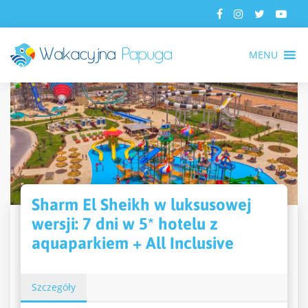
MENU
Sharm El Sheikh w luksusowej
wersji: 7 dni w 5* hotelu z
aquaparkiem + All Inclusive
Szczegóły