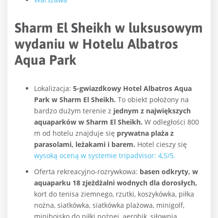
Sharm El Sheikh w luksusowym
wydaniu w Hotelu Albatros
Aqua Park
Lokalizacja:
5-gwiazdkowy Hotel Albatros Aqua
Park w Sharm El Sheikh.
To obiekt położony na
bardzo dużym terenie z
jednym z największych
aquaparków w Sharm El Sheikh.
W odległości 800
m od hotelu znajduje się
prywatna plaża z
parasolami, leżakami i barem.
Hotel cieszy się
wysoką oceną w systemie tripadvisor: 4,5/5.
Oferta rekreacyjno-rozrywkowa:
basen odkryty, w
aquaparku 18 zjeżdżalni wodnych dla dorosłych,
kort do tenisa ziemnego, rzutki, koszykówka, piłka
nożna, siatkówka, siatkówka plażowa, minigolf,
miniboisko do piłki nożnej, aerobik, siłownia,