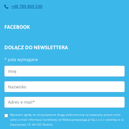
+48 789 809 530
FACEBOOK
DOŁĄCZ DO NEWSLETTERA
*
pola wymagane
First Name
Last Name
Email Address
*
Wyrażam zgodę na otrzymywanie drogą elektroniczną na wskazany przeze mnie
adres e-mail informacji handlowej od Wakacyjnapapuga.pl Sp.z o.o z siedzibą w ul.
Zwycięstwa 10, 44-100 Gliwice.