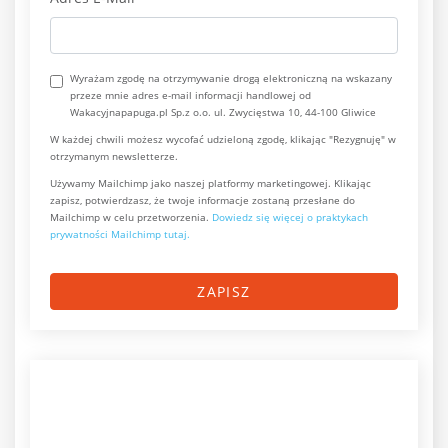
Wyrażam zgodę na otrzymywanie drogą elektroniczną na wskazany
przeze mnie adres e-mail informacji handlowej od
Wakacyjnapapuga.pl Sp.z o.o. ul. Zwycięstwa 10, 44-100 Gliwice
W każdej chwili możesz wycofać udzieloną zgodę, klikając "Rezygnuję" w
otrzymanym newsletterze.
Używamy Mailchimp jako naszej platformy marketingowej. Klikając
zapisz, potwierdzasz, że twoje informacje zostaną przesłane do
Mailchimp w celu przetworzenia.
Dowiedz się więcej o praktykach
prywatności Mailchimp tutaj.
ZAPISZ