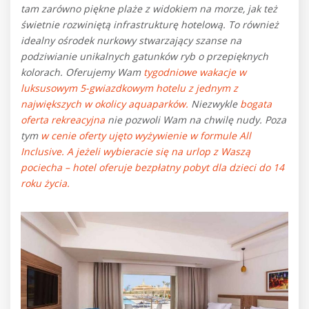
tam zarówno piękne plaże z widokiem na morze, jak też
świetnie rozwiniętą infrastrukturę hotelową. To również
idealny
ośrodek nurkowy stwarzający szanse na
podziwianie unikalnych
gatunków ryb o przepięknych
kolorach. Oferujemy Wam
tygodniowe wakacje w
luksusowym 5-gwiazdkowym hotelu z jednym z
największych w okolicy aquaparków.
Niezwykle
bogata
oferta rekreacyjna
nie pozwoli Wam na chwilę nudy. Poza
tym
w cenie oferty ujęto wyżywienie w formule All
Inclusive. A jeżeli wybieracie się na urlop z Waszą
pociecha – hotel oferuje bezpłatny pobyt dla dzieci do 14
roku życia.