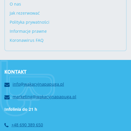
O nas
Jak rezerwować
Polityka prywatności
Informacje prawne
Koronawirus FAQ
KONTAKT
info@wakacyjnapapuga.pl
marketing@wakacyjnapapuga.pl
Infolinia do 21 h
+48 690 389 650