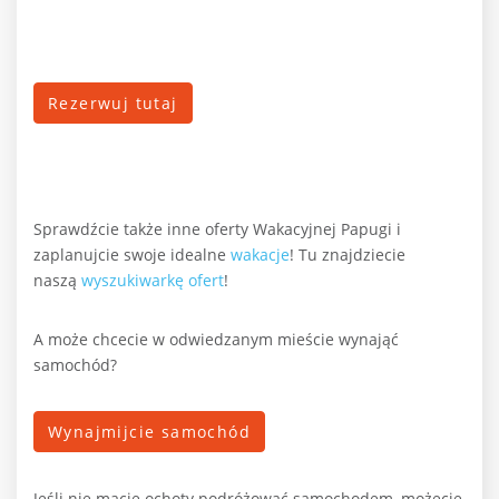
Rezerwuj tutaj
Sprawdźcie także inne oferty Wakacyjnej Papugi i
zaplanujcie swoje idealne
wakacje
!
Tu znajdziecie
naszą
wyszukiwarkę ofert
!
A może chcecie w odwiedzanym mieście wynająć
samochód?
Wynajmijcie samochód
Jeśli nie macie ochoty podróżować samochodem, możecie