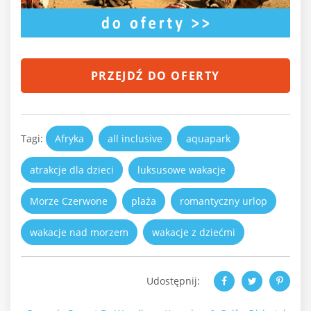
PRZEJDŹ DO OFERTY
Tagi:
Afryka
all inclusive
aquapark
atrakcje dla dzieci
luksusowe wakacje
Morze Czerwone
plaża
romantyczny urlop
wakacje nad morzem
wakacje z dziećmi
Udostępnij: