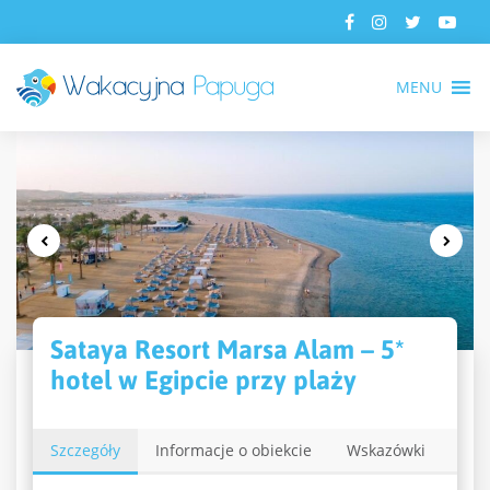
MENU
Sataya Resort Marsa Alam – 5*
hotel w Egipcie przy plaży
Szczegóły
Informacje o obiekcie
Wskazówki