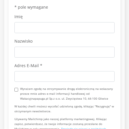
*
pole wymagane
Imię
Nazwisko
Adres E-Mail
*
Wyrażam zgodę na otrzymywanie drogą elektroniczną na wskazany
przeze mnie adres e-mail informacji handlowej od
Wakacyjnapapuga.pl Sp.z o.o. ul. Zwycięstwa 10, 44-100 Gliwice
W każdej chwili możesz wycofać udzieloną zgodę, klikając "Rezygnuję" w
otrzymanym newsletterze.
Używamy Mailchimp jako naszej platformy marketingowej. Klikając
zapisz, potwierdzasz, że twoje informacje zostaną przesłane do
Mailchimp w celu przetworzenia.
Dowiedz się więcej o praktykach