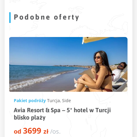
Podobne oferty
Pakiet podróży
Turcja
,
Kusadasi
Beks Premium Resort & Spa – 5* hotel w
Turcji przy plaży
3846
od
zł
/os.