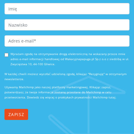
First Name
Last Name
Email Address
*
Wyrażam zgodę na otrzymywanie drogą elektroniczną na wskazany przeze mnie
adres e-mail informacji handlowej od Wakacyjnapapuga.pl Sp.z o.o z siedzibą w ul.
Zwycięstwa 10, 44-100 Gliwice.
W każdej chwili możesz wycofać udzieloną zgodę, klikając "Rezygnuję" w otrzymanym
newsletterze.
Używamy Mailchimp jako naszej platformy marketingowej. Klikając zapisz,
potwierdzasz, że twoje informacje zostaną przesłane do Mailchimp w celu
przetworzenia.
Dowiedz się więcej o praktykach prywatności Mailchimp tutaj.