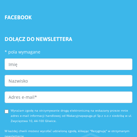
FACEBOOK
DOŁĄCZ DO NEWSLETTERA
*
pola wymagane
First Name
Last Name
Email Address
*
Wyrażam zgodę na otrzymywanie drogą elektroniczną na wskazany przeze mnie
adres e-mail informacji handlowej od Wakacyjnapapuga.pl Sp.z o.o z siedzibą w ul.
Zwycięstwa 10, 44-100 Gliwice.
W każdej chwili możesz wycofać udzieloną zgodę, klikając "Rezygnuję" w otrzymanym
newsletterze.