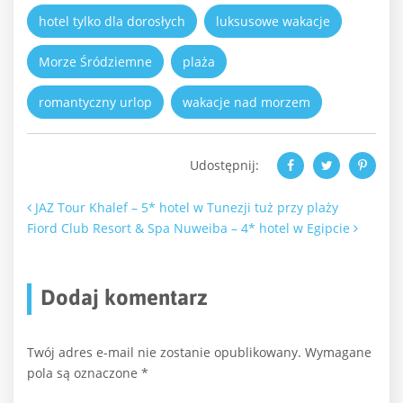
hotel tylko dla dorosłych
luksusowe wakacje
Morze Śródziemne
plaża
romantyczny urlop
wakacje nad morzem
Udostępnij:
Nawigacja po artykułach
JAZ Tour Khalef – 5* hotel w Tunezji tuż przy plaży
Fiord Club Resort & Spa Nuweiba – 4* hotel w Egipcie
Dodaj komentarz
Twój adres e-mail nie zostanie opublikowany.
Wymagane
pola są oznaczone
*