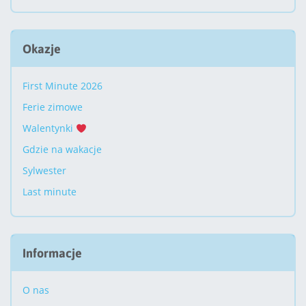
Okazje
First Minute 2026
Ferie zimowe
Walentynki
Gdzie na wakacje
Sylwester
Last minute
Informacje
O nas