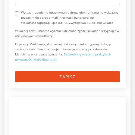
Wyrażam zgodę na otrzymywanie drogą elektroniczną na wskazany
przeze mnie adres e-mail informacji handlowej od
Wakacyjnapapuga.pl Sp.z o.o. ul. Zwycięstwa 10, 44-100 Gliwice
W każdej chwili możesz wycofać udzieloną zgodę, klikając "Rezygnuję" w
otrzymanym newsletterze.
Używamy Mailchimp jako naszej platformy marketingowej. Klikając
zapisz, potwierdzasz, że twoje informacje zostaną przesłane do
Mailchimp w celu przetworzenia.
Dowiedz się więcej o praktykach
prywatności Mailchimp tutaj.
ZAPISZ