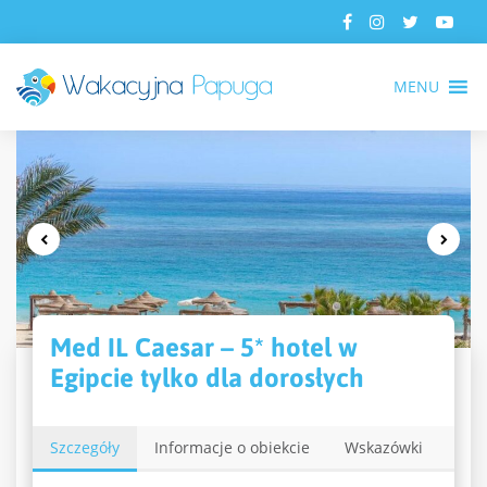
MENU
Med IL Caesar – 5* hotel w
Egipcie tylko dla dorosłych
Szczegóły
Informacje o obiekcie
Wskazówki