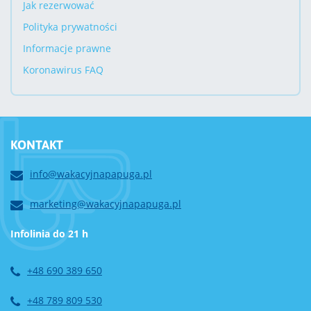
Jak rezerwować
Polityka prywatności
Informacje prawne
Koronawirus FAQ
KONTAKT
info@wakacyjnapapuga.pl
marketing@wakacyjnapapuga.pl
Infolinia do 21 h
+48 690 389 650
+48 789 809 530