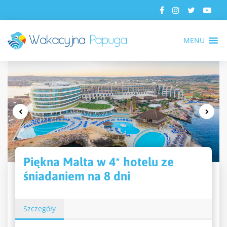
MENU
Piękna Malta w 4* hotelu ze
śniadaniem na 8 dni
Szczegóły