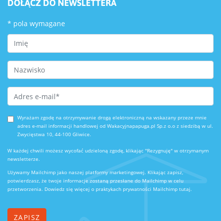
DOŁĄCZ DO NEWSLETTERA
*
pola wymagane
First Name
Last Name
Email Address
*
Wyrażam zgodę na otrzymywanie drogą elektroniczną na wskazany przeze mnie
adres e-mail informacji handlowej od Wakacyjnapapuga.pl Sp.z o.o z siedzibą w ul.
Zwycięstwa 10, 44-100 Gliwice.
W każdej chwili możesz wycofać udzieloną zgodę, klikając "Rezygnuję" w otrzymanym
newsletterze.
Używamy Mailchimp jako naszej platformy marketingowej. Klikając zapisz,
potwierdzasz, że twoje informacje zostaną przesłane do Mailchimp w celu
przetworzenia.
Dowiedz się więcej o praktykach prywatności Mailchimp tutaj.