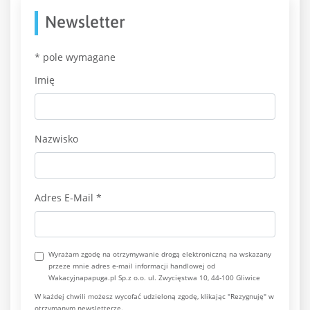
Newsletter
*
pole wymagane
Imię
Nazwisko
Adres E-Mail
*
Wyrażam zgodę na otrzymywanie drogą elektroniczną na wskazany
przeze mnie adres e-mail informacji handlowej od
Wakacyjnapapuga.pl Sp.z o.o. ul. Zwycięstwa 10, 44-100 Gliwice
W każdej chwili możesz wycofać udzieloną zgodę, klikając "Rezygnuję" w
otrzymanym newsletterze.