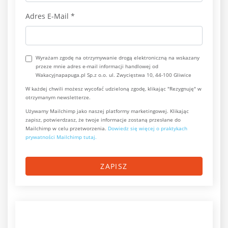
Adres E-Mail
*
Wyrażam zgodę na otrzymywanie drogą elektroniczną na wskazany
przeze mnie adres e-mail informacji handlowej od
Wakacyjnapapuga.pl Sp.z o.o. ul. Zwycięstwa 10, 44-100 Gliwice
W każdej chwili możesz wycofać udzieloną zgodę, klikając "Rezygnuję" w
otrzymanym newsletterze.
Używamy Mailchimp jako naszej platformy marketingowej. Klikając
zapisz, potwierdzasz, że twoje informacje zostaną przesłane do
Mailchimp w celu przetworzenia.
Dowiedz się więcej o praktykach
prywatności Mailchimp tutaj.
ZAPISZ