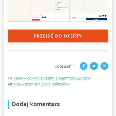
PRZEJDŹ DO OFERTY
Udostępnij:
Nawigacja po artykułach
Albania – odkryjcie ostatnią tajemnicę Europy!
Albania – gościnna perła Bałkanów
Dodaj komentarz