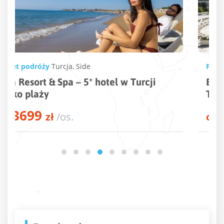
Pakiet podróży
Turcja
,
Kusadasi
Beks Premium Resort & Spa – 5* hotel w
Turcji przy plaży
3846
od
zł
/os.