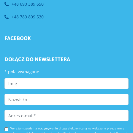
+48 690 389 650
+48 789 809 530
FACEBOOK
DOŁĄCZ DO NEWSLETTERA
*
pola wymagane
First Name
Last Name
Email Address
*
Wyrażam zgodę na otrzymywanie drogą elektroniczną na wskazany przeze mnie