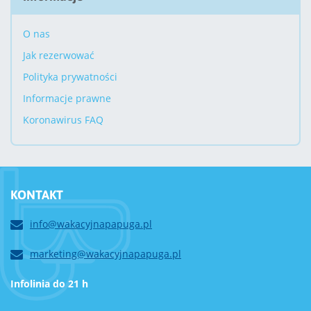
O nas
Jak rezerwować
Polityka prywatności
Informacje prawne
Koronawirus FAQ
KONTAKT
info@wakacyjnapapuga.pl
marketing@wakacyjnapapuga.pl
Infolinia do 21 h