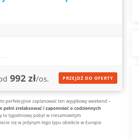
992 zł
od
/os.
PRZEJDŹ DO OFERTY
to perfekcyjnie zaplanować ten wyjątkowy weekend –
 w pełni zrelaksować i zapomnieć o codziennych
śmy to tygodniowy pobyt w niesamowitym
ecie się w jedynym tego typu obiekcie w Europie