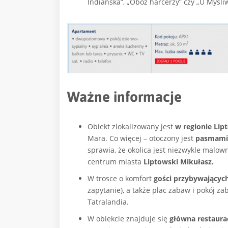
Indiańska”, „Obóz harcerzy” czy „U Myśli
Ważne informacje
Obiekt zlokalizowany jest
w regionie Lip
Mara. Co więcej – otoczony jest
pasmami g
sprawia, że okolica jest niezwykle malown
centrum miasta
Liptowski Mikułasz.
W trosce o komfort
gości przybywających
zapytanie), a także plac zabaw i pokój z
Tatralandia.
W obiekcie znajduje się
główna restaurac