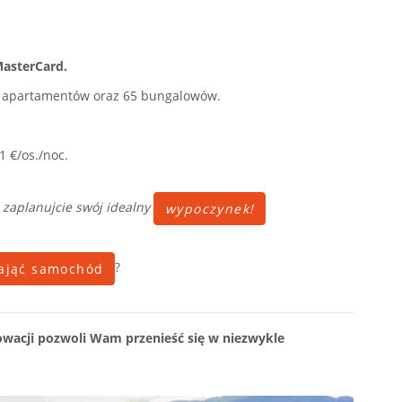
MasterCard.
0 apartamentów oraz 65 bungalowów.
1 €/os./noc.
 zaplanujcie swój idealny
wypoczynek!
?
ająć samochód
wacji pozwoli Wam przenieść się w niezwykle