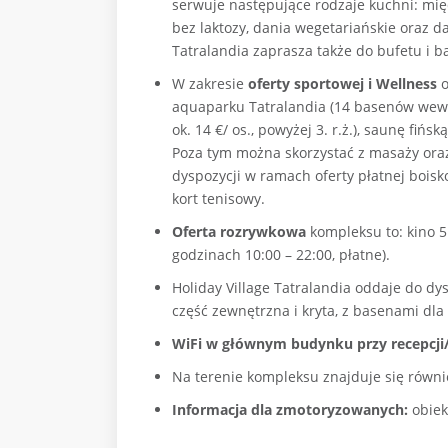
serwuje następujące rodzaje kuchni: mi
bez laktozy, dania wegetariańskie oraz d
Tatralandia zaprasza także do bufetu i b
W zakresie
oferty sportowej i Wellness
o
aquaparku Tatralandia (14 basenów wewnę
ok. 14 €/ os., powyżej 3. r.ż.), saunę fiń
Poza tym można skorzystać z masaży ora
dyspozycji w ramach oferty płatnej boisk
kort tenisowy.
Oferta rozrywkowa
kompleksu to: kino 5D
godzinach 10:00 – 22:00, płatne).
Holiday Village Tatralandia oddaje do dys
część zewnętrzna i kryta, z basenami dla d
WiFi w głównym budynku przy recepcji/w
Na terenie kompleksu znajduje się równ
Informacja dla zmotoryzowanych:
obiek