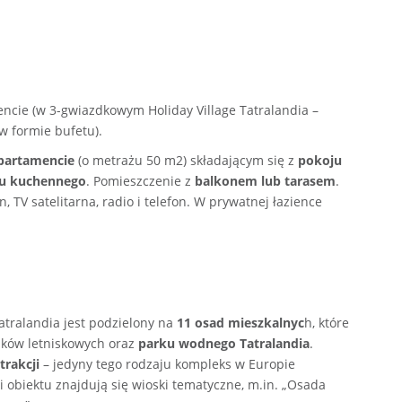
ncie (w 3-gwiazdkowym Holiday Village Tatralandia
–
w formie bufetu).
artamencie
(o metrażu 50 m2) składającym się z
pokoju
ksu kuchennego
. Pomieszczenie z
balkonem lub tarasem
.
, TV satelitarna, radio i telefon. W prywatnej łazience
atralandia jest podzielony na
11 osad mieszkalnyc
h, które
mków letniskowych oraz
parku wodnego Tatralandia
.
trakcji
– jedyny tego rodzaju kompleks w Europie
i obiektu znajdują się wioski tematyczne, m.in. „Osada