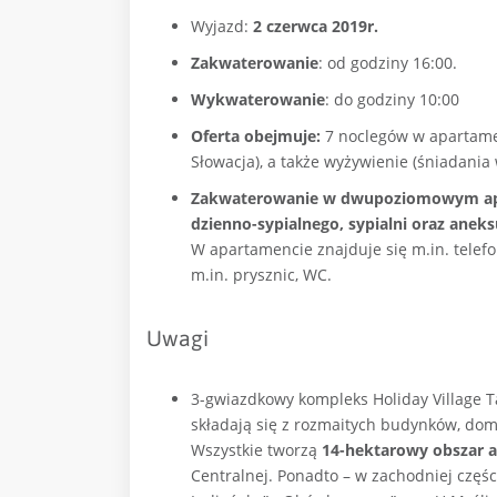
Wyjazd:
2 czerwca 2019r.
Zakwaterowanie
: od godziny 16:00.
Wykwaterowanie
: do godziny 10:00
Oferta obejmuje:
7 noclegów w apartame
Słowacja), a także wyżywienie (śniadania 
Zakwaterowanie w dwupoziomowym ap
dzienno-sypialnego, sypialni oraz ane
W apartamencie znajduje się m.in. telefon
m.in. prysznic, WC.
Uwagi
3-gwiazdkowy kompleks Holiday Village T
składają się z rozmaitych budynków, do
Wszystkie tworzą
14-hektarowy obszar a
Centralnej. Ponadto – w zachodniej częśc