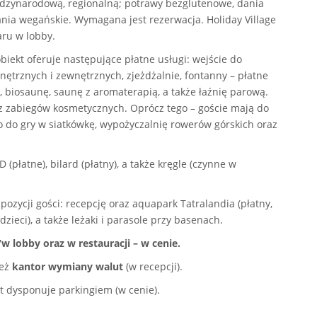
ędzynarodową, regionalną; potrawy bezglutenowe, dania
ania wegańskie. Wymagana jest rezerwacja. Holiday Village
aru w lobby.
biekt oferuje następujące płatne usługi: wejście do
trznych i zewnętrznych, zjeżdżalnie, fontanny – płatne
ską, biosaunę, saunę z aromaterapią, a także łaźnię parową.
z zabiegów kosmetycznych. Oprócz tego – goście mają do
o do gry w siatkówkę, wypożyczalnię rowerów górskich oraz
 (płatne), bilard (płatny), a także kręgle (czynne w
pozycji gości: recepcję oraz aquapark Tatralandia (płatny,
zieci), a także leżaki i parasole przy basenach.
 lobby oraz w restauracji – w cenie.
ież
kantor wymiany walut
(w recepcji).
t dysponuje parkingiem (w cenie).