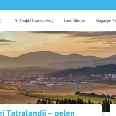
Znajdź i zarezerwuj
Last Minute
Magazyn P
 Tatralandii – pełen