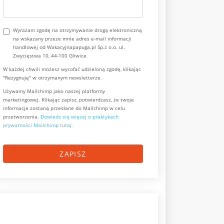
Wyrażam zgodę na otrzymywanie drogą elektroniczną
na wskazany przeze mnie adres e-mail informacji
handlowej od Wakacyjnapapuga.pl Sp.z o.o. ul.
Zwycięstwa 10, 44-100 Gliwice
W każdej chwili możesz wycofać udzieloną zgodę, klikając
"Rezygnuję" w otrzymanym newsletterze.
Używamy Mailchimp jako naszej platformy
marketingowej. Klikając zapisz, potwierdzasz, że twoje
informacje zostaną przesłane do Mailchimp w celu
przetworzenia.
Dowiedz się więcej o praktykach
prywatności Mailchimp tutaj.
ZAPISZ