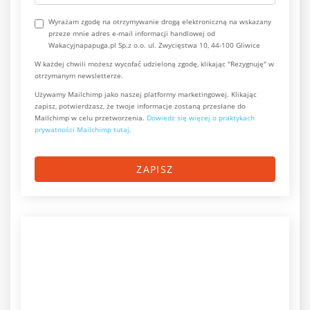
Wyrażam zgodę na otrzymywanie drogą elektroniczną na wskazany
przeze mnie adres e-mail informacji handlowej od
Wakacyjnapapuga.pl Sp.z o.o. ul. Zwycięstwa 10, 44-100 Gliwice
W każdej chwili możesz wycofać udzieloną zgodę, klikając "Rezygnuję" w
otrzymanym newsletterze.
Używamy Mailchimp jako naszej platformy marketingowej. Klikając
zapisz, potwierdzasz, że twoje informacje zostaną przesłane do
Mailchimp w celu przetworzenia.
Dowiedz się więcej o praktykach
prywatności Mailchimp tutaj.
ZAPISZ