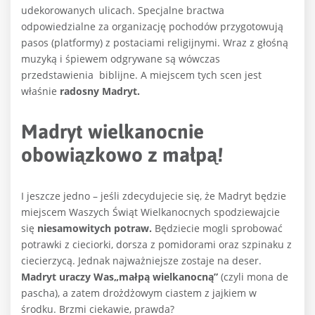
udekorowanych ulicach. Specjalne bractwa
odpowiedzialne za organizację pochodów przygotowują
pasos (platformy) z postaciami religijnymi. Wraz z głośną
muzyką i śpiewem odgrywane są wówczas
przedstawienia biblijne. A miejscem tych scen jest
właśnie
radosny Madryt.
Madryt wielkanocnie
obowiązkowo z małpą!
I jeszcze jedno – jeśli zdecydujecie się, że Madryt będzie
miejscem Waszych Świąt Wielkanocnych spodziewajcie
się
niesamowitych potraw.
Będziecie mogli sprobować
potrawki z cieciorki, dorsza z pomidorami oraz szpinaku z
ciecierzycą. Jednak najważniejsze zostaje na deser.
Madryt uraczy Was„małpą wielkanocną”
(czyli mona de
pascha), a zatem drożdżowym ciastem z jajkiem w
środku. Brzmi ciekawie, prawda?