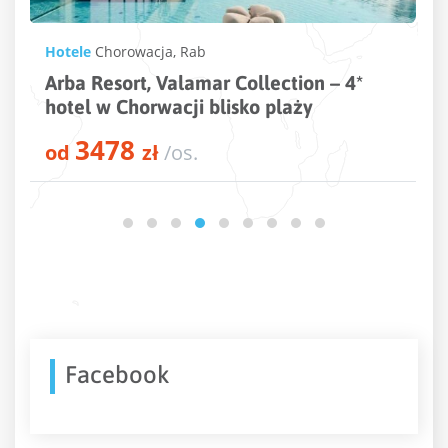
Hotele
Chorwacja
,
Jakisnica
,
Pag
tion – 4*
La Luna Hotel – 4* hotel w Ch
laży
przy plaży
1907
od
zł
/os.
Facebook