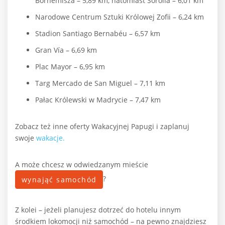
Bornemisza – 5,89 km, natomiast
Sorolla – 6,01 km
Narodowe Centrum Sztuki Królowej Zofii – 6,24 km
Stadion Santiago Bernabéu – 6,57 km
Gran Vía – 6,69 km
Plac Mayor – 6,95 km
Targ Mercado de San Miguel – 7,11 km
Pałac Królewski w Madrycie – 7,47 km
Zobacz też inne oferty Wakacyjnej Papugi i zaplanuj
swoje
wakacje.
A może chcesz w odwiedzanym mieście
?
wynająć samochód
Z kolei – jeżeli planujesz dotrzeć do hotelu innym
środkiem lokomocji niż samochód – na pewno znajdziesz