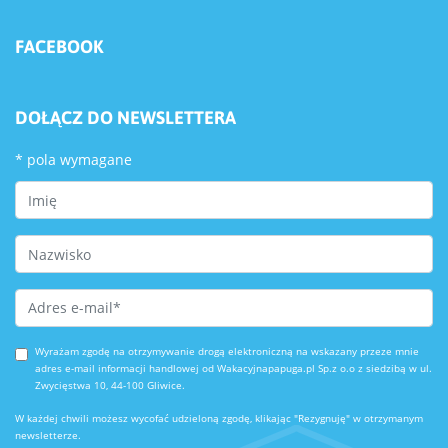
FACEBOOK
DOŁĄCZ DO NEWSLETTERA
*
pola wymagane
First Name
Last Name
Email Address
*
Wyrażam zgodę na otrzymywanie drogą elektroniczną na wskazany przeze mnie
adres e-mail informacji handlowej od Wakacyjnapapuga.pl Sp.z o.o z siedzibą w ul.
Zwycięstwa 10, 44-100 Gliwice.
W każdej chwili możesz wycofać udzieloną zgodę, klikając "Rezygnuję" w otrzymanym
newsletterze.