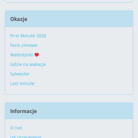
Okazje
First Minute 2026
Ferie zimowe
Walentynki
Gdzie na wakacje
Sylwester
Last minute
Informacje
O nas
Jak rezerwować