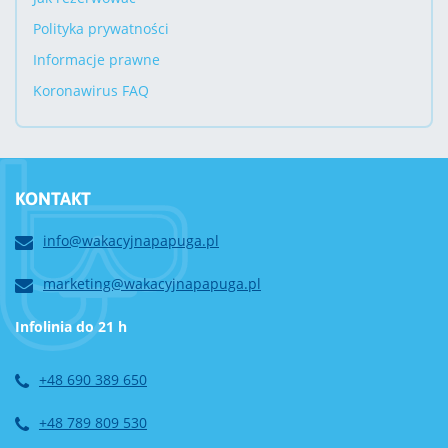
Polityka prywatności
Informacje prawne
Koronawirus FAQ
KONTAKT
info@wakacyjnapapuga.pl
marketing@wakacyjnapapuga.pl
Infolinia do 21 h
+48 690 389 650
+48 789 809 530