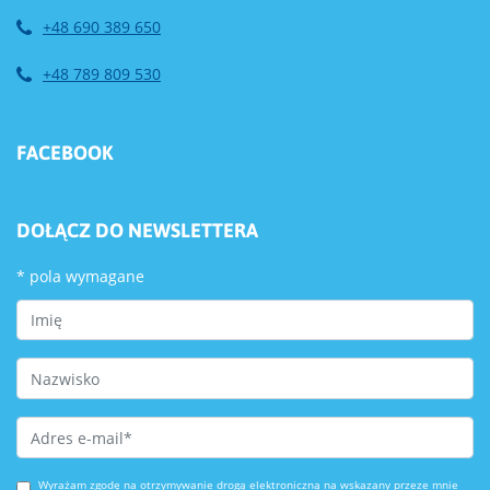
+48 690 389 650
+48 789 809 530
FACEBOOK
DOŁĄCZ DO NEWSLETTERA
*
pola wymagane
First Name
Last Name
Email Address
*
Wyrażam zgodę na otrzymywanie drogą elektroniczną na wskazany przeze mnie