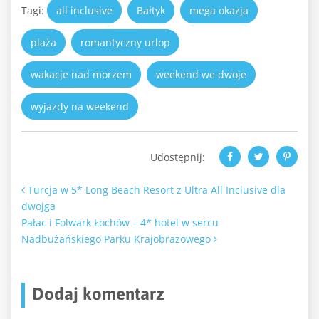
Tagi:
all inclusive
Bałtyk
mega okazja
plaża
romantyczny urlop
wakacje nad morzem
weekend we dwoje
wyjazdy na weekend
Udostępnij:
Nawigacja po artykułach
Turcja w 5* Long Beach Resort z Ultra All Inclusive dla
dwojga
Pałac i Folwark Łochów – 4* hotel w sercu
Nadbużańskiego Parku Krajobrazowego
Dodaj komentarz