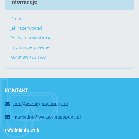
Informacje
O nas
Jak rezerwować
Polityka prywatności
Informacje prawne
Koronawirus FAQ
KONTAKT
info@wakacyjnapapuga.pl
marketing@wakacyjnapapuga.pl
Infolinia do 21 h