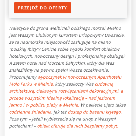
PRZEJDŹ DO OFERTY
Należycie do grona wielbicieli polskiego morza? Mielno
jest Waszym ulubionym kurortem urlopowym? Uważacie,
że ta nadmorska miejscowość zasługuje na miano
“polskiej Ibizy”? Cenicie sobie wysoki komfort obiektów
hotelowych, nowoczesny design i profesjonalną obsługę?
A zatem hotel nad Morzem Bałtyckim, który dla Was
znaleźliśmy na pewno spełni Wasze oczekiwania.
Proponujemy
wypoczynek
w nowoczesnym Aparthotelu
Molo Parku w Mielnie,
który zaskoczy Was
cudowną
architekturą, ciekawymi rozwiązaniami dekoracyjnymi, a
przede wszystkim idealną lokalizacją – nad jeziorem
Jamno i w pobliżu plaży w Mielnie.
W pakiecie ujęto także
codzienne śniadania
, jak też
dostęp do basenu krytego.
Poza tym – jeżeli wybierzecie się na urlop z Waszymi
pociechami –
obiekt oferuje dla nich bezpłatny pobyt.