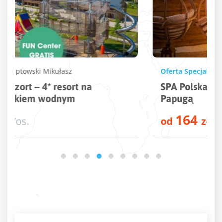
Oferta Specjalna
|
Wellness
Polska
SPA Polska – zrelaksuj się z Wakacyjną
Papugą
164
od
zł
/os.