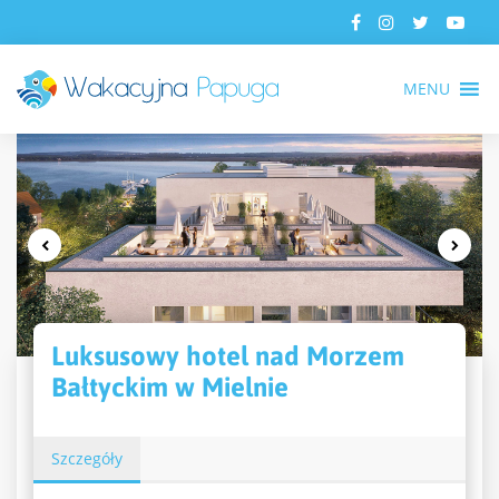
MENU
Luksusowy hotel nad Morzem
Bałtyckim w Mielnie
Szczegóły