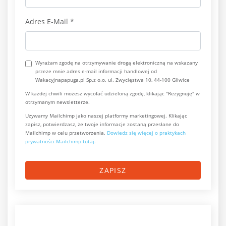
Adres E-Mail
*
Wyrażam zgodę na otrzymywanie drogą elektroniczną na wskazany
przeze mnie adres e-mail informacji handlowej od
Wakacyjnapapuga.pl Sp.z o.o. ul. Zwycięstwa 10, 44-100 Gliwice
W każdej chwili możesz wycofać udzieloną zgodę, klikając "Rezygnuję" w
otrzymanym newsletterze.
Używamy Mailchimp jako naszej platformy marketingowej. Klikając
zapisz, potwierdzasz, że twoje informacje zostaną przesłane do
Mailchimp w celu przetworzenia.
Dowiedz się więcej o praktykach
prywatności Mailchimp tutaj.
ZAPISZ