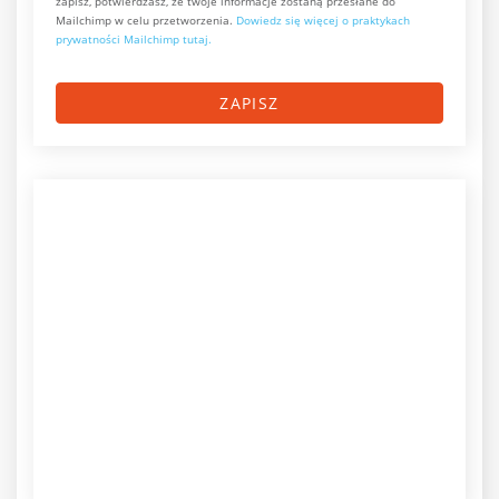
zapisz, potwierdzasz, że twoje informacje zostaną przesłane do
Mailchimp w celu przetworzenia.
Dowiedz się więcej o praktykach
prywatności Mailchimp tutaj.
ZAPISZ