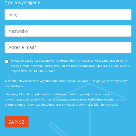
*
pola wymagane
First Name
Last Name
Email Address
*
Wyrażam zgodę na otrzymywanie drogą elektroniczną na wskazany przeze mnie
adres e-mail informacji handlowej od Wakacyjnapapuga.pl Sp.z o.o z siedzibą w ul.
Zwycięstwa 10, 44-100 Gliwice.
W każdej chwili możesz wycofać udzieloną zgodę, klikając "Rezygnuję" w otrzymanym
newsletterze.
Używamy Mailchimp jako naszej platformy marketingowej. Klikając zapisz,
potwierdzasz, że twoje informacje zostaną przesłane do Mailchimp w celu
przetworzenia.
Dowiedz się więcej o praktykach prywatności Mailchimp tutaj.