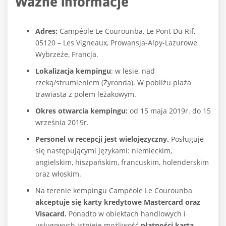
Ważne informacje
Adres:
Campéole Le Courounba, Le Pont Du Rif,
05120 – Les Vigneaux, Prowansja-Alpy-Lazurowe
Wybrzeże, Francja.
Lokalizacja kempingu
: w lesie, nad
rzeką/strumieniem (Żyronda). W pobliżu plaża
trawiasta z polem leżakowym.
Okres otwarcia kempingu:
od 15 maja 2019r. do 15
września 2019r.
Personel w recepcji jest wielojęzyczny.
Posługuje
się następującymi językami: niemieckim,
angielskim, hiszpańskim, francuskim, holenderskim
oraz włoskim.
Na terenie kempingu Campéole Le Courounba
akceptuje się karty kredytowe Mastercard oraz
Visacard.
Ponadto w obiektach handlowych i
usługowych istnieje możliwość
płatności kartą