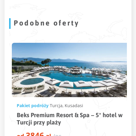
Podobne oferty
 podróży
Turcja
,
Kusadasi
Pakiet pod
Premium Resort & Spa – 5* hotel w
Sataya R
i przy plaży
Egipcie 
846
44