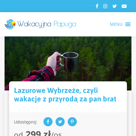
MENU
Lazurowe Wybrzeże, czyli
wakacje z przyrodą za pan brat
Udostępnij:
299 zł
od
/os.