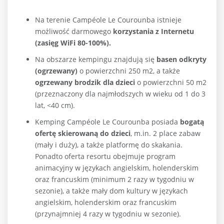
Na terenie Campéole Le Courounba istnieje
możliwość darmowego
korzystania z Internetu
(zasięg WiFi 80-100%).
Na obszarze kempingu znajdują się
basen odkryty
(ogrzewany)
o powierzchni 250 m2, a także
ogrzewany brodzik dla dzieci
o powierzchni 50 m2
(przeznaczony dla najmłodszych w wieku od 1 do 3
lat, <40 cm).
Kemping Campéole Le Courounba posiada
bogatą
ofertę skierowaną do dzieci
, m.in. 2 place zabaw
(mały i duży), a także platformę do skakania.
Ponadto oferta resortu obejmuje program
animacyjny w językach angielskim, holenderskim
oraz francuskim (minimum 2 razy w tygodniu w
sezonie), a także mały dom kultury w językach
angielskim, holenderskim oraz francuskim
(przynajmniej 4 razy w tygodniu w sezonie).