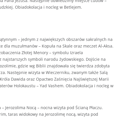
ia Pana Jezusa. Następnie odwiedzimy miejsce cudów –
udzkiej. Obiadokolacja i nocleg w Betlejem.
ątynnym – jednym z największych obszarów sakralnych na
ęte dla muzułmanów – Kopuła na Skale oraz meczet Al-Aksa.
zobaczenia Złotej Menory – symbolu Izraela
z najstarszych symboli narodu żydowskiego. Dojście na
zolimie, gdzie wg Biblii znajdowała się twierdza zdobyta
rza. Następnie wizyta w Wieczerniku, zwanym także Salą
róla Dawida oraz Opactwo Zaśnięcia Najświętszej Marii
aterów Holokaustu – Yad Vashem. Obiadokolacja i nocleg w
 – Jerozolima Nocą – nocna wizyta pod Ścianą Płaczu.
rim, taras widokowy na Jerozolimę nocą, wizyta pod