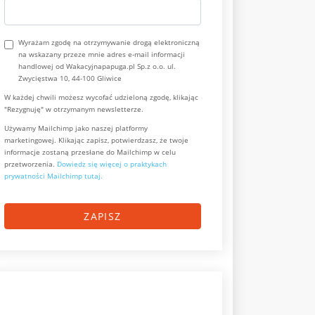
Wyrażam zgodę na otrzymywanie drogą elektroniczną
na wskazany przeze mnie adres e-mail informacji
handlowej od Wakacyjnapapuga.pl Sp.z o.o. ul.
Zwycięstwa 10, 44-100 Gliwice
W każdej chwili możesz wycofać udzieloną zgodę, klikając
"Rezygnuję" w otrzymanym newsletterze.
Używamy Mailchimp jako naszej platformy
marketingowej. Klikając zapisz, potwierdzasz, że twoje
informacje zostaną przesłane do Mailchimp w celu
przetworzenia.
Dowiedz się więcej o praktykach
prywatności Mailchimp tutaj.
ZAPISZ