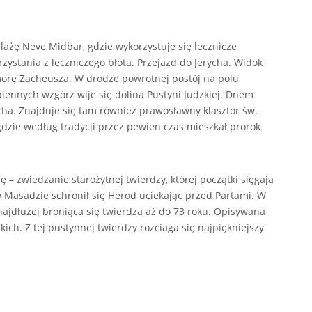
ażę Neve Midbar, gdzie wykorzystuje się lecznicze
zystania z leczniczego błota. Przejazd do Jerycha. Widok
orę Zacheusza. W drodze powrotnej postój na polu
ennych wzgórz wije się dolina Pustyni Judzkiej. Dnem
ycha. Znajduje się tam również prawosławny klasztor św.
gdzie według tradycji przez pewien czas mieszkał prorok
– zwiedzanie starożytnej twierdzy, której początki sięgają
w Masadzie schronił się Herod uciekając przed Partami. W
 najdłużej broniąca się twierdza aż do 73 roku. Opisywana
ich. Z tej pustynnej twierdzy rozciąga się najpiękniejszy