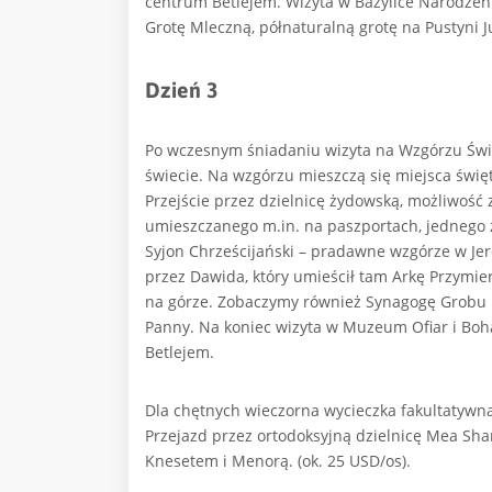
centrum Betlejem. Wizyta w Bazylice Narodzen
Grotę Mleczną, półnaturalną grotę na Pustyni J
Dzień 3
Po wczesnym śniadaniu wizyta na Wzgórzu Świ
świecie. Na wzgórzu mieszczą się miejsca świ
Przejście przez dzielnicę żydowską, możliwość 
umieszczanego m.in. na paszportach, jednego 
Syjon Chrześcijański – pradawne wzgórze w Jero
przez Dawida, który umieścił tam Arkę Przymie
na górze. Zobaczymy również Synagogę Grobu K
Panny. Na koniec wizyta w Muzeum Ofiar i Boh
Betlejem.
Dla chętnych wieczorna wycieczka fakultatywna
Przejazd przez ortodoksyjną dzielnicę Mea Sha
Knesetem i Menorą. (ok. 25 USD/os).