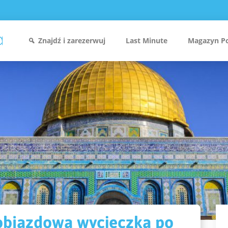
Znajdź i zarezerwuj
Last Minute
Magazyn P
– objazdowa wycieczka po