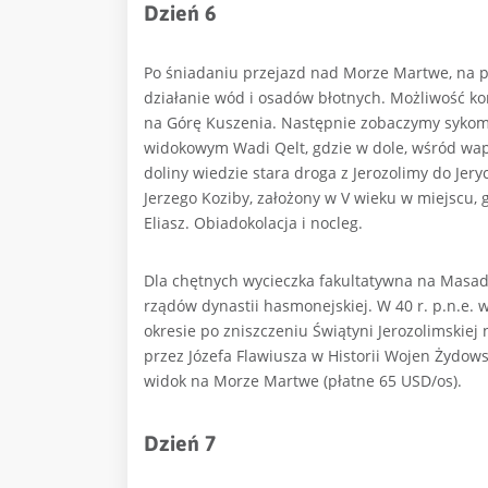
Dzień 6
Po śniadaniu przejazd nad Morze Martwe, na pl
działanie wód i osadów błotnych. Możliwość kor
na Górę Kuszenia. Następnie zobaczymy sykom
widokowym Wadi Qelt, gdzie w dole, wśród wapi
doliny wiedzie stara droga z Jerozolimy do Jer
Jerzego Koziby, założony w V wieku w miejscu, 
Eliasz. Obiadokolacja i nocleg.
Dla chętnych wycieczka fakultatywna na Masadę 
rządów dynastii hasmonejskiej. W 40 r. p.n.e. 
okresie po zniszczeniu Świątyni Jerozolimskiej
przez Józefa Flawiusza w Historii Wojen Żydowsk
widok na Morze Martwe (płatne 65 USD/os).
Dzień 7