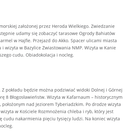
morskiej założonej przez Heroda Wielkiego. Zwiedzanie
Następnie udamy się zobaczyć tarasowe Ogrody Bahiatów
armel w Hajfie. Przejazd do Akko. Spacer ulicami miasta
u i wizyta w Bazylice Zwiastowania NMP. Wizyta w Kanie
wszego cudu. Obiadokolacja i nocleg.
im. Z pokładu będzie można podziwiać widoki Dolnej i Górnej
órę 8 Błogosławieństw. Wizyta w Kafarnaum – historycznym
.), położonym nad Jeziorem Tyberiadzkim. Po drodze wizyta
wizyta w Kościele Rozmnożenia chleba i ryb, który jest
ę cudu nakarmienia pięciu tysięcy ludzi. Na koniec wizyta
nocleg.