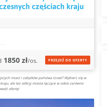
czesnych częściach kraju
1850 zł
d
/os.
PRZEJDŹ DO OFERTY
jszych miast i zabytków państwa Izrael? Wybierz się w
raju, ale też odkryj miasta łączące w sobie zarówno
awdź ofertę!