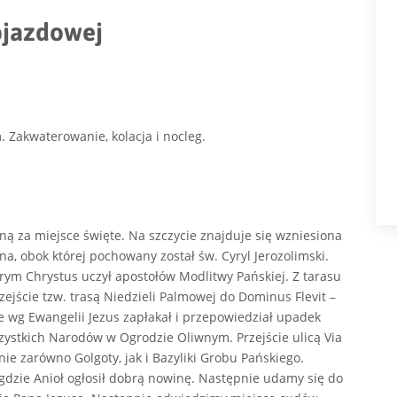
objazdowej
. Zakwaterowanie, kolacja i nocleg.
 za miejsce święte. Na szczycie znajduje się wzniesiona
a, obok której pochowany został św. Cyryl Jerozolimski.
órym Chrystus uczył apostołów Modlitwy Pańskiej. Z tarasu
jście tzw. trasą Niedzieli Palmowej do Dominus Flevit –
ie wg Ewangelii Jezus zapłakał i przepowiedział upadek
szystkich Narodów w Ogrodzie Oliwnym. Przejście ulicą Via
ie zarówno Golgoty, jak i Bazyliki Grobu Pańskiego.
 gdzie Anioł ogłosił dobrą nowinę. Następnie udamy się do