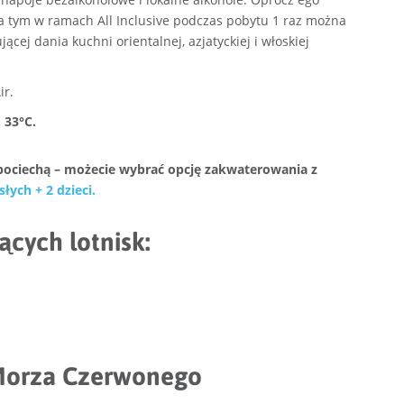
 tym w ramach All Inclusive podczas pobytu 1 raz można
jącej dania kuchni orientalnej, azjatyckiej i włoskiej
ir.
 33°C.
ą pociechą – możecie wybrać opcję zakwaterowania z
słych + 2 dzieci.
ących lotnisk:
 Morza Czerwonego