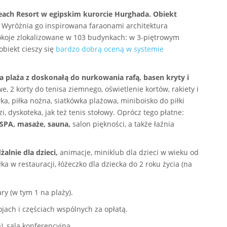
each Resort w egipskim kurorcie Hurghada. Obiekt
Wyróżnia go inspirowana faraonami architektura
koje zlokalizowane w 103 budynkach: w 3-piętrowym
biekt cieszy się
bardzo dobrą oceną w systemie
 plaża z doskonałą do nurkowania rafą, basen kryty i
we, 2 korty do tenisa ziemnego, oświetlenie kortów, rakiety i
wka, piłka nożna, siatkówka plażowa, miniboisko do piłki
zi, dyskoteka, jak też tenis stołowy. Oprócz tego płatne:
SPA, masaże, sauna,
salon piękności, a także łaźnia
żalnie dla dzieci,
animacje, miniklub dla dzieci w wieku od
łka w restauracji, łóżeczko dla dziecka do 2 roku życia (na
ary (w tym 1 na plaży).
jach i częściach wspólnych za opłatą.
, sala konferencyjna.