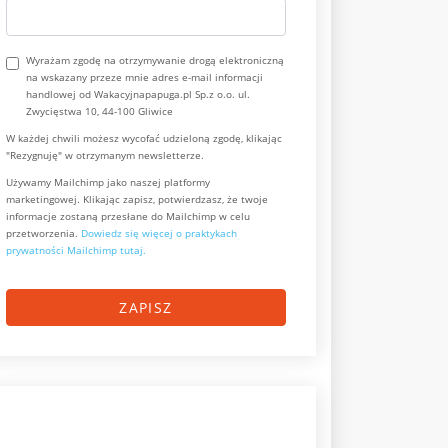
Wyrażam zgodę na otrzymywanie drogą elektroniczną
na wskazany przeze mnie adres e-mail informacji
handlowej od Wakacyjnapapuga.pl Sp.z o.o. ul.
Zwycięstwa 10, 44-100 Gliwice
W każdej chwili możesz wycofać udzieloną zgodę, klikając
"Rezygnuję" w otrzymanym newsletterze.
Używamy Mailchimp jako naszej platformy
marketingowej. Klikając zapisz, potwierdzasz, że twoje
informacje zostaną przesłane do Mailchimp w celu
przetworzenia.
Dowiedz się więcej o praktykach
prywatności Mailchimp tutaj.
ZAPISZ