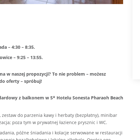
da – 4:30 – 8:35.
wice – 9:25 – 13:55.
 ma w naszej propozycji? To nie problem – możesz
o oferty – spróbuj!
dardowy z balkonem w 5* Hotelu Sonesta Pharaoh Beach
), zestaw do parzenia kawy i herbaty (bezpłatny), minibar
zacja; poza tym w prywatnej łazience prysznic i WC.
dania, późne śniadania i kolacje serwowane w restauracji
e napoje bezalkoholowe i lokalne alkohole. Oprócz ego