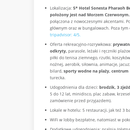
Lokalizacja:
5* Hotel Sonesta Pharaoh B
położony jest nad Morzem Czerwonym.
połączona z nowoczesnymi akcentami. Po
głównym oraz w bungalowach. Poza tym o
tripadvisor: 4/5.
Oferta rekreacyjno-rozrywkowa:
prywatna
odkryty,
parasole, leżaki i ręczniki plażo
piłki do tenisa ziemnego, rzutki, koszykó
nożnej, aerobik, siłownia, animacje, jacuz
bilard,
sporty wodne na plaży, centrum 
turecka.
Udogodnienia dla dzieci:
brodzik, 3 zjeżd
5 do 12 lat, minidisco, plac zabaw, krzese
zamówienie przed przyjazdem).
Lokale w hotelu: 5 restauracji, jak też 3 b
WiFi w lobby bezpłatne, natomiast w poko
Dodatkowe udogodnienia: pralnia (płatna)