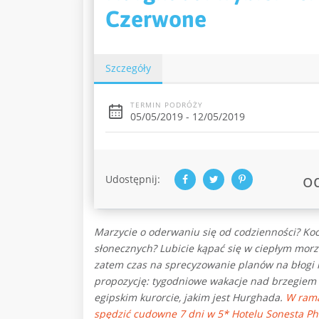
Czerwone
Szczegóły
TERMIN PODRÓŻY
05/05/2019 - 12/05/2019
o
Udostępnij:
Marzycie o oderwaniu się od codzienności? Ko
słonecznych? Lubicie kąpać się w ciepłym mor
zatem czas na sprecyzowanie planów na błogi 
propozycję: tygodniowe wakacje nad brzegie
egipskim kurorcie, jakim jest Hurghada.
W rama
spędzić cudowne 7 dni w
5* Hotelu Sonesta P