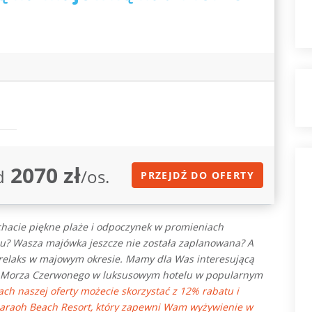
2070 zł
d
/os.
PRZEJDŹ DO OFERTY
chacie piękne plaże i odpoczynek w promieniach
zu? Wasza majówka jeszcze nie została zaplanowana? A
relaks w majowym okresie. Mamy dla Was interesującą
m Morza Czerwonego w luksusowym hotelu w popularnym
ch naszej oferty możecie skorzystać z 12% rabatu i
haraoh Beach Resort, który zapewni Wam wyżywienie w