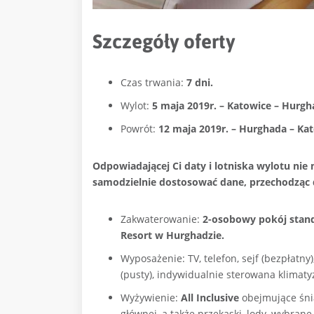
Szczegóły oferty
Czas trwania:
7 dni.
Wylot:
5 maja 2019r. – Katowice – Hurgha
Powrót:
12 maja 2019r. – Hurghada – Kato
Odpowiadającej Ci daty i lotniska wylotu nie
samodzielnie dostosować dane, przechodząc d
Zakwaterowanie:
2-osobowy pokój stan
Resort w Hurghadzie.
Wyposażenie: TV, telefon, sejf (bezpłatny
(pusty), indywidualnie sterowana klimaty
Wyżywienie:
All Inclusive
obejmujące śnia
głównej, a także przekąski, lody, wybran