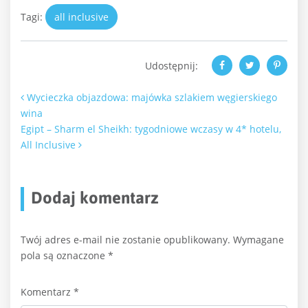
Tagi:
all inclusive
Udostępnij:
Nawigacja po artykułach
Wycieczka objazdowa: majówka szlakiem węgierskiego
wina
Egipt – Sharm el Sheikh: tygodniowe wczasy w 4* hotelu,
All Inclusive
Dodaj komentarz
Twój adres e-mail nie zostanie opublikowany.
Wymagane
pola są oznaczone
*
Komentarz
*