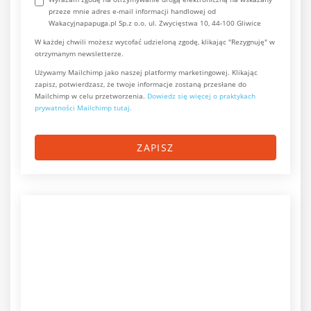
przeze mnie adres e-mail informacji handlowej od
Wakacyjnapapuga.pl Sp.z o.o. ul. Zwycięstwa 10, 44-100 Gliwice
W każdej chwili możesz wycofać udzieloną zgodę, klikając "Rezygnuję" w
otrzymanym newsletterze.
Używamy Mailchimp jako naszej platformy marketingowej. Klikając
zapisz, potwierdzasz, że twoje informacje zostaną przesłane do
Mailchimp w celu przetworzenia.
Dowiedz się więcej o praktykach
prywatności Mailchimp tutaj.
ZAPISZ