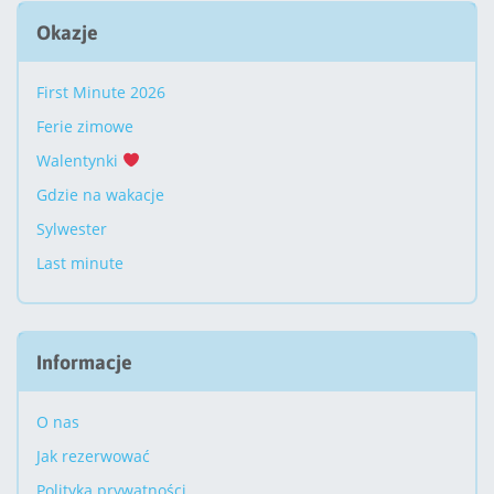
Okazje
First Minute 2026
Ferie zimowe
Walentynki
Gdzie na wakacje
Sylwester
Last minute
Informacje
O nas
Jak rezerwować
Polityka prywatności