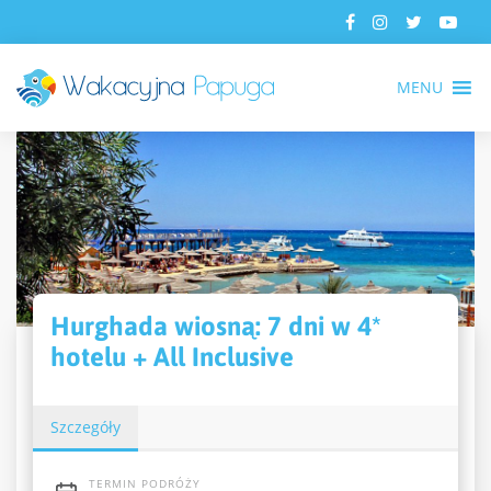
MENU
Hurghada wiosną: 7 dni w 4*
hotelu + All Inclusive
Szczegóły
TERMIN PODRÓŻY