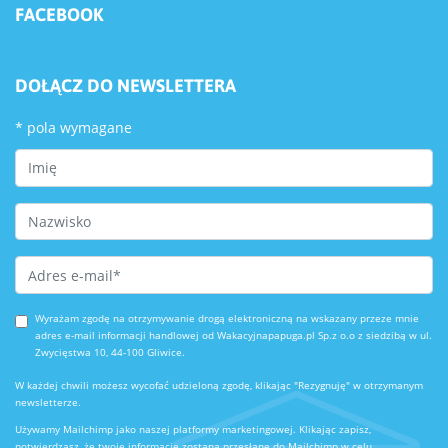
FACEBOOK
DOŁĄCZ DO NEWSLETTERA
*
pola wymagane
First Name
Last Name
Email Address
*
Wyrażam zgodę na otrzymywanie drogą elektroniczną na wskazany przeze mnie
adres e-mail informacji handlowej od Wakacyjnapapuga.pl Sp.z o.o z siedzibą w ul.
Zwycięstwa 10, 44-100 Gliwice.
W każdej chwili możesz wycofać udzieloną zgodę, klikając "Rezygnuję" w otrzymanym
newsletterze.
Używamy Mailchimp jako naszej platformy marketingowej. Klikając zapisz,
potwierdzasz, że twoje informacje zostaną przesłane do Mailchimp w celu