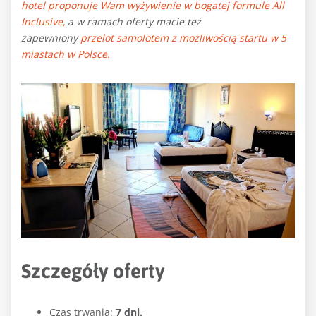
hotel proponuje Wam wyżywienie w bogatej formule All
Inclusive,
a w ramach oferty macie też
zapewniony
przelot samolotem z możliwością startu w 5
miastach w Polsce.
Szczegóły oferty
Czas trwania:
7 dni.