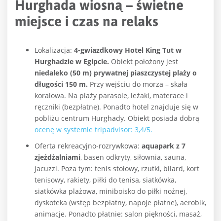
Hurghada wiosną – świetne
miejsce i czas na relaks
Lokalizacja:
4-gwiazdkowy Hotel King Tut w
Hurghadzie w Egipcie.
Obiekt położony jest
niedaleko (50 m) prywatnej piaszczystej plaży o
długości 150 m.
Przy wejściu do morza – skała
koralowa. Na plaży parasole, leżaki, materace i
ręczniki (bezpłatne). Ponadto hotel znajduje się w
pobliżu centrum Hurghady. Obiekt posiada dobrą
ocenę w systemie tripadvisor: 3,4/5.
Oferta rekreacyjno-rozrywkowa:
aquapark z 7
zjeżdżalniami
, basen odkryty, siłownia, sauna,
jacuzzi. Poza tym: tenis stołowy, rzutki, bilard, kort
tenisowy, rakiety, piłki do tenisa, siatkówka,
siatkówka plażowa, miniboisko do piłki nożnej,
dyskoteka (wstęp bezpłatny, napoje płatne), aerobik,
animacje. Ponadto płatnie: salon piękności, masaż,