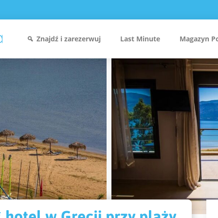
Znajdź i zarezerwuj
Last Minute
Magazyn P
 hotel w Grecji przy plaży