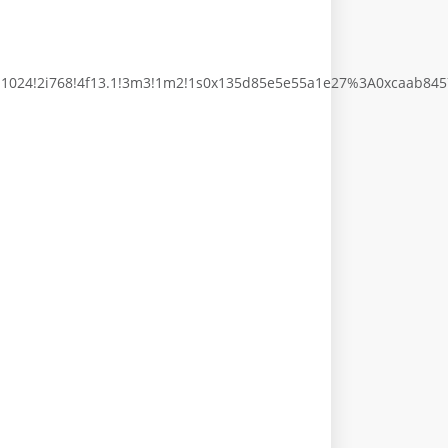
i1024!2i768!4f13.1!3m3!1m2!1s0x135d85e5e55a1e27%3A0xcaab845