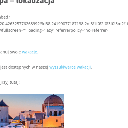
pa – lokalizacja
mbed?
0.426325776268992!3d38.24199077187138!2m3!1f0!2f0!3f0!3m2!1
wfullscreen=”” loading=”lazy” referrerpolicy=”no-referrer-
planuj swoje
wakacje.
o jest dostępnych w naszej
wyszukiwarce wakacji
.
rzyj tutaj: