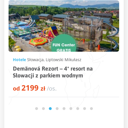
Oferta Specjalna
|
Wellness
Polska
SPA Polska – zrelaksuj się z Wakacyjną
Papugą
164
od
zł
/os.