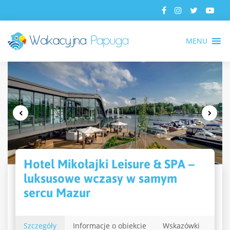
MENU
Hotel Mikołajki Leisure & SPA –
luksusowe wczasy w samym
sercu Mazur
Szczegóły
Informacje o obiekcie
Wskazówki