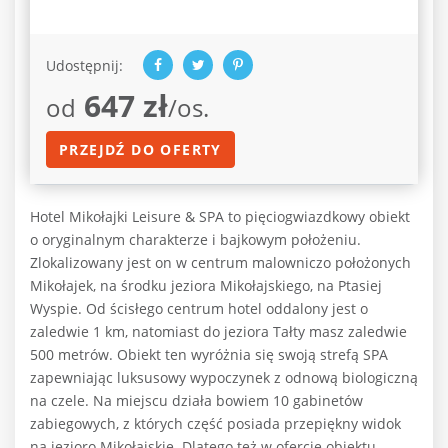
Udostępnij:
647 zł
od
/os.
PRZEJDŹ DO OFERTY
Hotel Mikołajki Leisure & SPA to pięciogwiazdkowy obiekt
o oryginalnym charakterze i bajkowym położeniu.
Zlokalizowany jest on w centrum malowniczo położonych
Mikołajek, na środku jeziora Mikołajskiego, na Ptasiej
Wyspie. Od ścisłego centrum hotel oddalony jest o
zaledwie 1 km, natomiast do jeziora Tałty masz zaledwie
500 metrów. Obiekt ten wyróżnia się swoją strefą SPA
zapewniając luksusowy wypoczynek z odnową biologiczną
na czele. Na miejscu działa bowiem 10 gabinetów
zabiegowych, z których część posiada przepiękny widok
na jezioro Mikołajskie. Dlatego też w ofercie obiektu