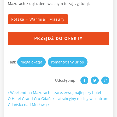
Mazurach z dojazdem własnym to zajrzyj tutaj:
Polska – Warmia i Mazury
PRZEJDŹ DO OFERTY
Tagi:
mega okazja
romantyczny urlop
Udostępnij:
Nawigacja po artykułach
Weekend na Mazurach – zarezerwuj najlepszy hotel
Q Hotel Grand Cru Gdańsk – atrakcyjny nocleg w centrum
Gdańska nad Motławą