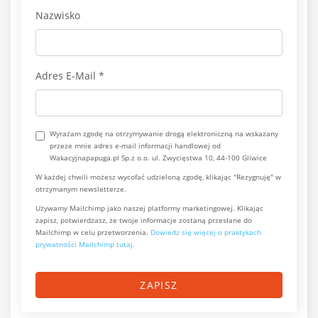
Nazwisko
Adres E-Mail
*
Wyrażam zgodę na otrzymywanie drogą elektroniczną na wskazany
przeze mnie adres e-mail informacji handlowej od
Wakacyjnapapuga.pl Sp.z o.o. ul. Zwycięstwa 10, 44-100 Gliwice
W każdej chwili możesz wycofać udzieloną zgodę, klikając "Rezygnuję" w
otrzymanym newsletterze.
Używamy Mailchimp jako naszej platformy marketingowej. Klikając
zapisz, potwierdzasz, że twoje informacje zostaną przesłane do
Mailchimp w celu przetworzenia.
Dowiedz się więcej o praktykach
prywatności Mailchimp tutaj.
ZAPISZ