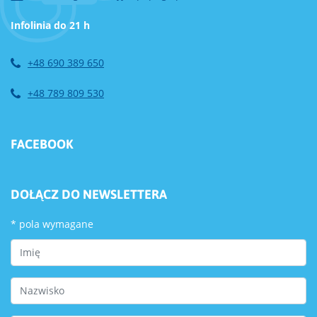
Infolinia do 21 h
+48 690 389 650
+48 789 809 530
FACEBOOK
DOŁĄCZ DO NEWSLETTERA
*
pola wymagane
First Name
Last Name