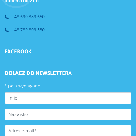
Infolinia do 21 h
+48 690 389 650
+48 789 809 530
FACEBOOK
DOŁĄCZ DO NEWSLETTERA
*
pola wymagane
First Name
Last Name
Email Address
*