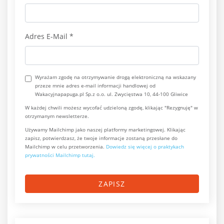
Adres E-Mail
*
Wyrażam zgodę na otrzymywanie drogą elektroniczną na wskazany
przeze mnie adres e-mail informacji handlowej od
Wakacyjnapapuga.pl Sp.z o.o. ul. Zwycięstwa 10, 44-100 Gliwice
W każdej chwili możesz wycofać udzieloną zgodę, klikając "Rezygnuję" w
otrzymanym newsletterze.
Używamy Mailchimp jako naszej platformy marketingowej. Klikając
zapisz, potwierdzasz, że twoje informacje zostaną przesłane do
Mailchimp w celu przetworzenia.
Dowiedz się więcej o praktykach
prywatności Mailchimp tutaj.
ZAPISZ