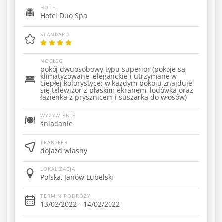
HOTEL
Hotel Duo Spa
STANDARD
NOCLEG
pokój dwuosobowy typu superior (pokoje są
klimatyzowane, eleganckie i utrzymane w
ciepłej kolorystyce; w każdym pokoju znajduje
się telewizor z płaskim ekranem, lodówka oraz
łazienka z prysznicem i suszarką do włosów)
WYŻYWIENIE
śniadanie
TRANSFER
dojazd własny
LOKALIZACJA
Polska, Janów Lubelski
TERMIN PODRÓŻY
13/02/2022 - 14/02/2022