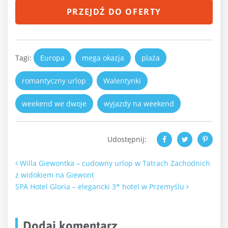
PRZEJDŹ DO OFERTY
Tagi:
Europa
mega okazja
plaża
romantyczny urlop
Walentynki
weekend we dwoje
wyjazdy na weekend
Udostępnij:
Nawigacja po artykułach
Willa Giewontka – cudowny urlop w Tatrach Zachodnich
z widokiem na Giewont
SPA Hotel Gloria – elegancki 3* hotel w Przemyślu
Dodaj komentarz