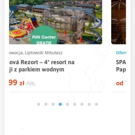
Oferta Specjalna
|
Wellness
Polska
SPA Polska – zrelaksuj się z Wakacyjną
Papugą
164
od
zł
/os.