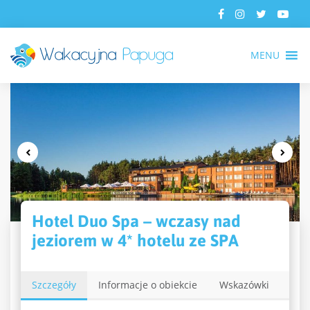
MENU
Hotel Duo Spa – wczasy nad
jeziorem w 4* hotelu ze SPA
Szczegóły
Informacje o obiekcie
Wskazówki