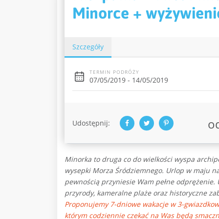
Minorce + wyżywieni
Szczegóły
TERMIN PODRÓŻY
07/05/2019 - 14/05/2019
o
Udostępnij:
Minorka to druga co do wielkości wyspa archipe
wysepki Morza Śródziemnego. Urlop w maju na 
pewnością przyniesie Wam pełne odprężenie.
przyrody, kameralne plaże oraz historyczne za
Proponujemy 7-dniowe wakacje w 3-gwiazdkowym
którym codziennie czekać na Was będą smaczne