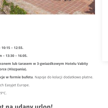
 10:15 – 12:55.
 – 13:30 – 16:05.
lkonem lub tarasem w 3-gwiazdkowym Hotelu Vabity
orce (Hiszpania).
acje w formie bufetu
. Napoje do kolacji dodatkowo płatne.
ych Easyjet Europe.
9°C.
et na udany urlop!