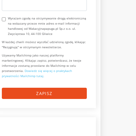
Wyrażam zgodę na otrzymywanie drogą elektroniczną
na wskazany przeze mnie adres e-mail informacji
handlowej od Wakacyjnapapuga.pl Sp.z o.o. ul.
Zwycięstwa 10, 44-100 Gliwice
W każdej chwili możesz wycofać udzieloną zgodę, klikając
"Rezygnuję" w otrzymanym newsletterze.
Używamy Mailchimp jako naszej platformy
marketingowej. Klikając zapisz, potwierdzasz, że twoje
informacje zostaną przesłane do Mailchimp w celu
przetworzenia.
Dowiedz się więcej o praktykach
prywatności Mailchimp tutaj.
ZAPISZ