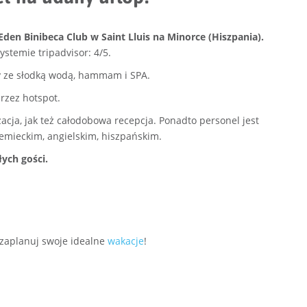
den Binibeca Club w Saint Lluis na Minorce (Hiszpania).
ystemie tripadvisor: 4/5.
y ze słodką wodą, hammam i SPA.
rzez hotspot.
cja, jak też całodobowa recepcja. Ponadto personel jest
iemieckim, angielskim, hiszpańskim.
łych gości.
 zaplanuj swoje idealne
wakacje
!