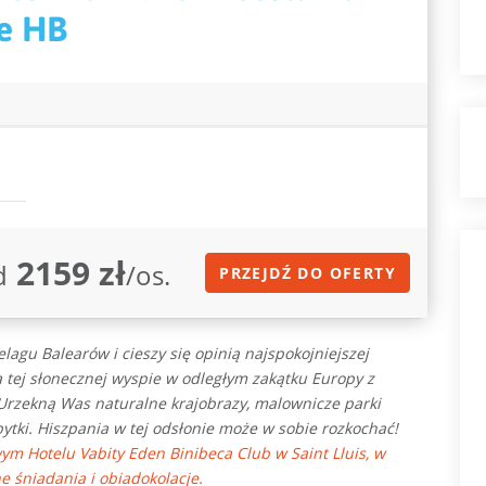
e HB
2159 zł
d
/os.
PRZEJDŹ DO OFERTY
lagu Balearów i cieszy się opinią najspokojniejszej
tej słonecznej wyspie w odległym zakątku Europy z
 Urzekną Was
naturalne krajobrazy, malownicze parki
bytki. Hiszpania w tej odsłonie może w sobie rozkochać!
 Hotelu Vabity Eden Binibeca Club w Saint Lluis, w
 śniadania i obiadokolacje.