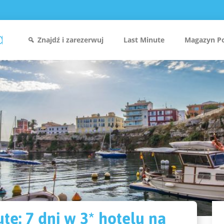
Znajdź i zarezerwuj
Last Minute
Magazyn P
ute: 7 dni w 3* hotelu na