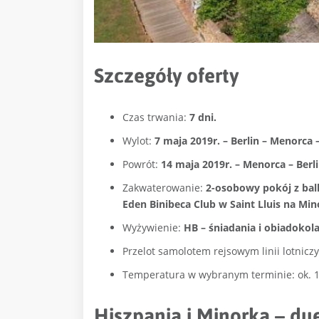
Szczegóły oferty
Czas trwania:
7 dni.
Wylot:
7 maja 2019r. – Berlin – Menorca –
Powrót:
14 maja 2019r. – Menorca – Berlin
Zakwaterowanie:
2-osobowy pokój z ba
Eden Binibeca Club w Saint Lluis na Min
Wyżywienie:
HB – śniadania i obiadokol
Przelot samolotem rejsowym linii lotnicz
Temperatura w wybranym terminie: ok. 1
Hiszpania i Minorka – du