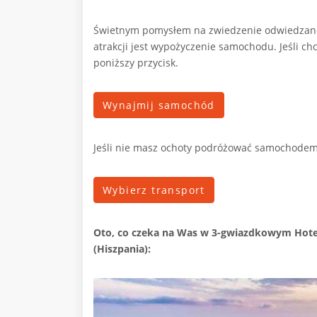
Świetnym pomysłem na zwiedzenie odwiedzanego
atrakcji jest wypożyczenie samochodu. Jeśli ch
poniższy przycisk.
Wynajmij samochód
Jeśli nie masz ochoty podróżować samochodem
Wybierz transport
Oto, co czeka na Was w
3-gwiazdkowym Hotelu
(Hiszpania):