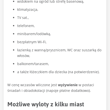
widokiem na ogród lub strefę basenową,
klimatyzacja,
TV sat.,
telefonem,
minibarem/lodówką,
bezpłatnym Wi-Fi,
łazienką z wanną/prysznicem, WC oraz suszarką do
włosów,
balkonem/tarasem,
a także łóżeczkiem dla dziecka (na potwierdzenie).
W cenę wczasów wliczone jest
wyżywienie
w postaci
śniadań i obiadokolacji (napoje płatne dodatkowo).
Możliwe wyloty z kilku miast