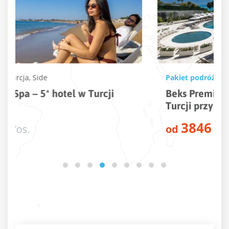
Pakiet podróży
Turcja
,
Kusadasi
Beks Premium Resort & Spa – 5* hotel w
Turcji przy plaży
3846
od
zł
/os.