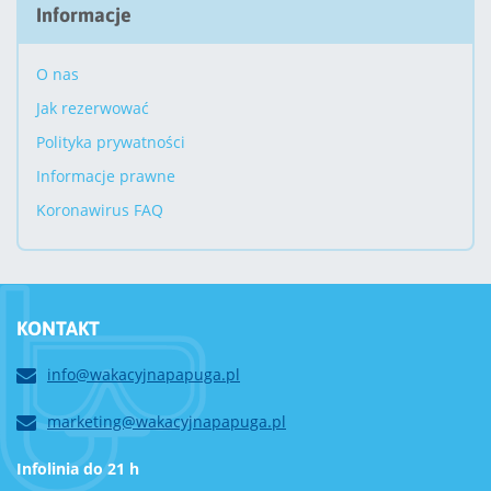
Informacje
O nas
Jak rezerwować
Polityka prywatności
Informacje prawne
Koronawirus FAQ
KONTAKT
info@wakacyjnapapuga.pl
marketing@wakacyjnapapuga.pl
Infolinia do 21 h