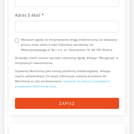
Adres E-Mail
*
Wyrażam zgodę na otrzymywanie drogą elektroniczną na wskazany
przeze mnie adres e-mail informacji handlowej od
Wakacyjnapapuga.pl Sp.z o.o. ul. Zwycięstwa 10, 44-100 Gliwice
W każdej chwili możesz wycofać udzieloną zgodę, klikając "Rezygnuję" w
otrzymanym newsletterze.
Używamy Mailchimp jako naszej platformy marketingowej. Klikając
zapisz, potwierdzasz, że twoje informacje zostaną przesłane do
Mailchimp w celu przetworzenia.
Dowiedz się więcej o praktykach
prywatności Mailchimp tutaj.
ZAPISZ