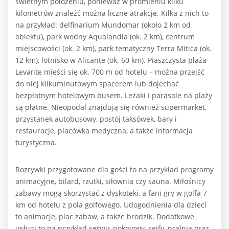
świetnym położeniu, ponieważ w promieniu kilku
kilometrów znaleźć można liczne atrakcje. Kilka z nich to
na przykład: delfinarium Mundomar (około 2 km od
obiektu), park wodny Aqualandia (ok. 2 km), centrum
miejscowości (ok. 2 km), park tematyczny Terra Mitica (ok.
12 km), lotnisko w Alicante (ok. 60 km). Piaszczysta plaża
Levante mieści się ok. 700 m od hotelu – można przejść
do niej kilkuminutowym spacerem lub dojechać
bezpłatnym hotelowym busem. Leżaki i parasole na plaży
są płatne. Nieopodal znajdują się również supermarket,
przystanek autobusowy, postój taksówek, bary i
restauracje, placówka medyczna, a także informacja
turystyczna.
Rozrywki przygotowane dla gości to na przykład programy
animacyjne, bilard, rzutki, siłownia czy sauna. Miłośnicy
zabawy mogą skorzystać z dyskoteki, a fani gry w golfa 7
km od hotelu z pola golfowego. Udogodnienia dla dzieci
to animacje, plac zabaw, a także brodzik. Dodatkowe
usługi to na przykład serwis pokojowy, sejfy, pralnia oraz