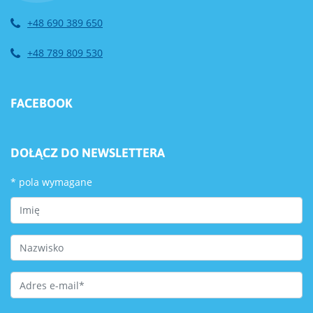
+48 690 389 650
+48 789 809 530
FACEBOOK
DOŁĄCZ DO NEWSLETTERA
*
pola wymagane
First Name
Last Name
Email Address
*