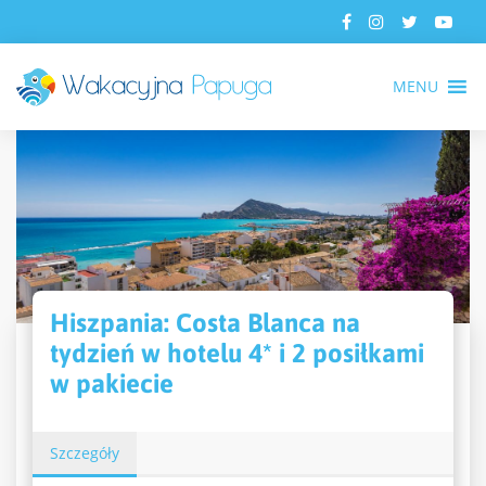
MENU
Hiszpania: Costa Blanca na
tydzień w hotelu 4* i 2 posiłkami
w pakiecie
Szczegóły