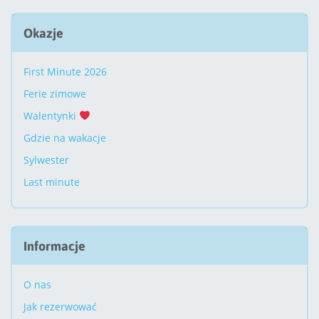
Okazje
First Minute 2026
Ferie zimowe
Walentynki
Gdzie na wakacje
Sylwester
Last minute
Informacje
O nas
Jak rezerwować