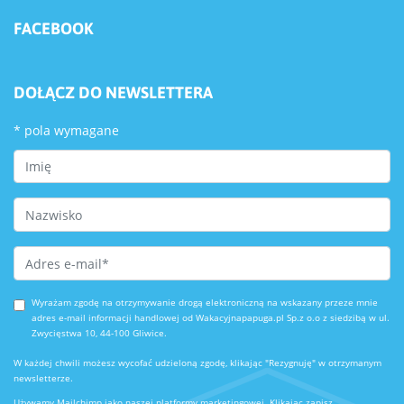
FACEBOOK
DOŁĄCZ DO NEWSLETTERA
*
pola wymagane
First Name
Last Name
Email Address
*
Wyrażam zgodę na otrzymywanie drogą elektroniczną na wskazany przeze mnie
adres e-mail informacji handlowej od Wakacyjnapapuga.pl Sp.z o.o z siedzibą w ul.
Zwycięstwa 10, 44-100 Gliwice.
W każdej chwili możesz wycofać udzieloną zgodę, klikając "Rezygnuję" w otrzymanym
newsletterze.
Używamy Mailchimp jako naszej platformy marketingowej. Klikając zapisz,