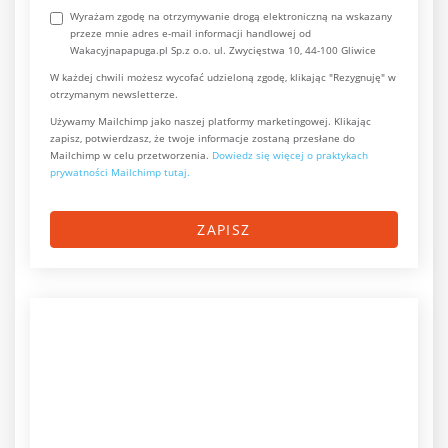
Wyrażam zgodę na otrzymywanie drogą elektroniczną na wskazany
przeze mnie adres e-mail informacji handlowej od
Wakacyjnapapuga.pl Sp.z o.o. ul. Zwycięstwa 10, 44-100 Gliwice
W każdej chwili możesz wycofać udzieloną zgodę, klikając "Rezygnuję" w
otrzymanym newsletterze.
Używamy Mailchimp jako naszej platformy marketingowej. Klikając
zapisz, potwierdzasz, że twoje informacje zostaną przesłane do
Mailchimp w celu przetworzenia.
Dowiedz się więcej o praktykach
prywatności Mailchimp tutaj.
ZAPISZ