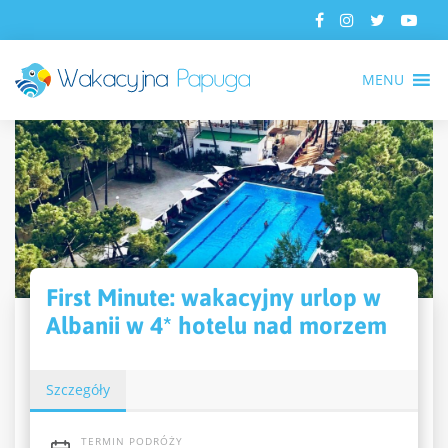
MENU
First Minute: wakacyjny urlop w
Albanii w 4* hotelu nad morzem
Szczegóły
TERMIN PODRÓŻY