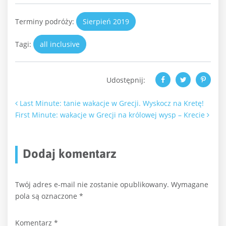
Terminy podróży:
Sierpień 2019
Tagi:
all inclusive
Udostępnij:
Nawigacja po artykułach
Last Minute: tanie wakacje w Grecji. Wyskocz na Kretę!
First Minute: wakacje w Grecji na królowej wysp – Krecie
Dodaj komentarz
Twój adres e-mail nie zostanie opublikowany.
Wymagane
pola są oznaczone
*
Komentarz
*