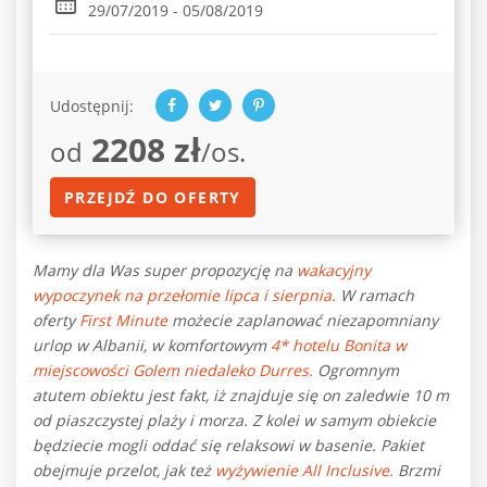
29/07/2019 - 05/08/2019
Udostępnij:
2208 zł
od
/os.
PRZEJDŹ DO OFERTY
Mamy dla Was super propozycję na
wakacyjny
wypoczynek na przełomie lipca i sierpnia.
W ramach
oferty
First Minute
możecie zaplanować niezapomniany
urlop w Albanii, w komfortowym
4* hotelu Bonita w
miejscowości Golem niedaleko Durres.
Ogromnym
atutem obiektu jest fakt, iż znajduje się on zaledwie 10 m
od piaszczystej plaży i morza. Z kolei w samym obiekcie
będziecie mogli oddać się relaksowi w basenie. Pakiet
obejmuje przelot, jak też
wyżywienie All Inclusive.
Brzmi