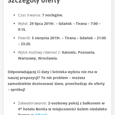
Szczegóły oferty
Czas trwania:
7 noclegów.
Wylot:
29 lipca 2019r. – Gdańsk – Tirana – 7:00 –
9:15.
Powrót:
5 sierpnia 2019r. – Tirana – Gdańsk – 21:05
– 23:20.
Wylot możliwy również z:
Katowic, Poznania,
Warszawy, Wrocławia.
Odpowiadającej Ci daty i lotniska wylotu nie ma w
naszej propozycji? To nie problem – możesz
samodzielnie dostosować dane, przechodząc do oferty
– spróbuj!
Zakwaterowanie:
2-osobowy pokój z balkonem w
4* hotelu Bonita w miejscowości Golem niedaleko
Durres w
Albanii
.