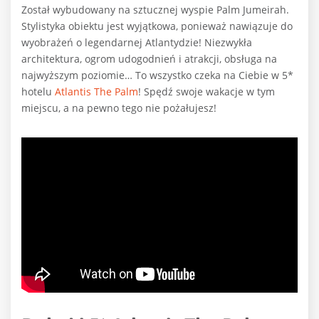
Został wybudowany na sztucznej wyspie Palm Jumeirah.
Stylistyka obiektu jest wyjątkowa, ponieważ nawiązuje do
wyobrażeń o legendarnej Atlantydzie! Niezwykła
architektura, ogrom udogodnień i atrakcji, obsługa na
najwyższym poziomie… To wszystko czeka na Ciebie w 5*
hotelu
Atlantis The Palm
! Spędź swoje wakacje w tym
miejscu, a na pewno tego nie pożałujesz!