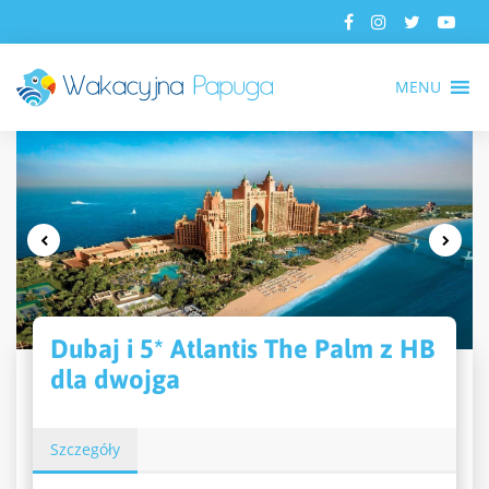
MENU
Dubaj i 5* Atlantis The Palm z HB
dla dwojga
Szczegóły