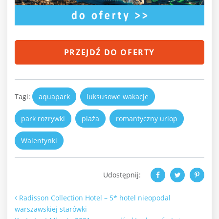
PRZEJDŹ DO OFERTY
Tagi:
aquapark
luksusowe wakacje
park rozrywki
plaża
romantyczny urlop
Walentynki
Udostępnij:
Nawigacja po artykułach
Radisson Collection Hotel – 5* hotel nieopodal
warszawskiej starówki