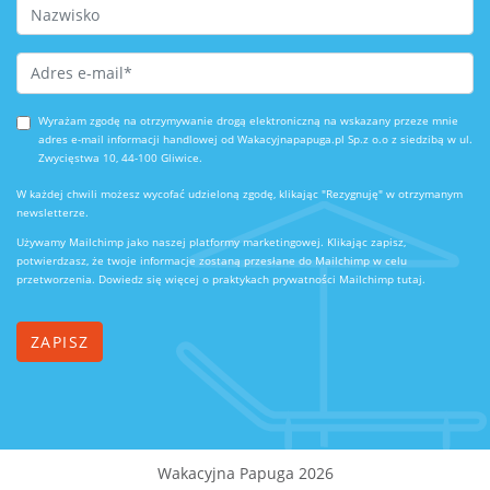
Last Name
Email Address
*
Wyrażam zgodę na otrzymywanie drogą elektroniczną na wskazany przeze mnie
adres e-mail informacji handlowej od Wakacyjnapapuga.pl Sp.z o.o z siedzibą w ul.
Zwycięstwa 10, 44-100 Gliwice.
W każdej chwili możesz wycofać udzieloną zgodę, klikając "Rezygnuję" w otrzymanym
newsletterze.
Używamy Mailchimp jako naszej platformy marketingowej. Klikając zapisz,
potwierdzasz, że twoje informacje zostaną przesłane do Mailchimp w celu
przetworzenia.
Dowiedz się więcej o praktykach prywatności Mailchimp tutaj.
Wakacyjna Papuga 2026