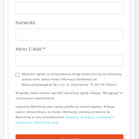
Nazwisko
Adres E-Mail
*
Wyrażam zgodę na otrzymywanie drogą elektroniczną na wskazany
przeze mnie adres e-mail informacji handlowej od
Wakacyjnapapuga.pl Sp.z o.o. ul. Zwycięstwa 10, 44-100 Gliwice
W każdej chwili możesz wycofać udzieloną zgodę, klikając "Rezygnuję" w
otrzymanym newsletterze.
Używamy Mailchimp jako naszej platformy marketingowej. Klikając
zapisz, potwierdzasz, że twoje informacje zostaną przesłane do
Mailchimp w celu przetworzenia.
Dowiedz się więcej o praktykach
prywatności Mailchimp tutaj.