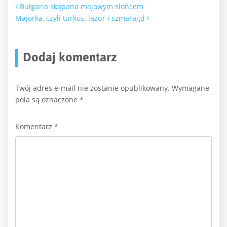
Nawigacja po artykułach
Bułgaria skąpana majowym słońcem
Majorka, czyli turkus, lazur i szmaragd
Dodaj komentarz
Twój adres e-mail nie zostanie opublikowany.
Wymagane
pola są oznaczone
*
Komentarz
*