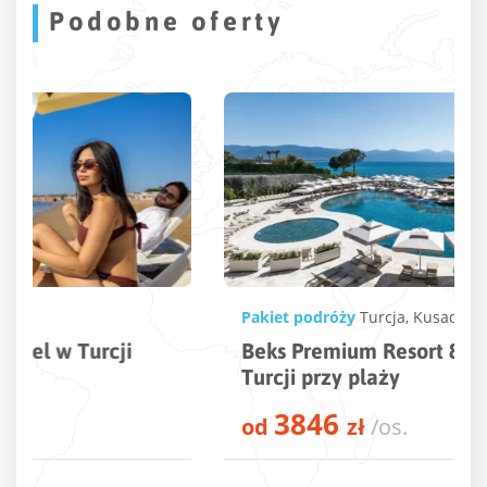
Podobne oferty
Pakiet podróży
Turcja
,
Kusadasi
Beks Premium Resort & Spa – 5* hotel w
Turcji przy plaży
3846
od
zł
/os.