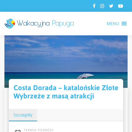
MENU
Costa Dorada – katalońskie Złote
Wybrzeże z masą atrakcji
Szczegóły
TERMIN PODRÓŻY