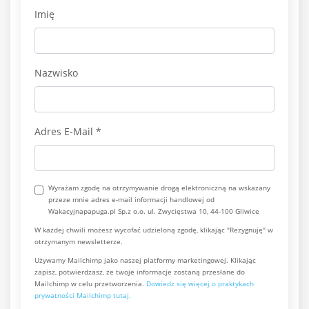
Imię
Nazwisko
Adres E-Mail
*
Wyrażam zgodę na otrzymywanie drogą elektroniczną na wskazany
przeze mnie adres e-mail informacji handlowej od
Wakacyjnapapuga.pl Sp.z o.o. ul. Zwycięstwa 10, 44-100 Gliwice
W każdej chwili możesz wycofać udzieloną zgodę, klikając "Rezygnuję" w
otrzymanym newsletterze.
Używamy Mailchimp jako naszej platformy marketingowej. Klikając
zapisz, potwierdzasz, że twoje informacje zostaną przesłane do
Mailchimp w celu przetworzenia.
Dowiedz się więcej o praktykach
prywatności Mailchimp tutaj.