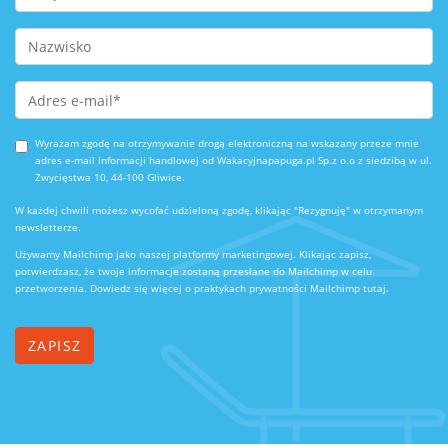
Last Name
Email Address
*
Wyrażam zgodę na otrzymywanie drogą elektroniczną na wskazany przeze mnie
adres e-mail informacji handlowej od Wakacyjnapapuga.pl Sp.z o.o z siedzibą w ul.
Zwycięstwa 10, 44-100 Gliwice.
W każdej chwili możesz wycofać udzieloną zgodę, klikając "Rezygnuję" w otrzymanym
newsletterze.
Używamy Mailchimp jako naszej platformy marketingowej. Klikając zapisz,
potwierdzasz, że twoje informacje zostaną przesłane do Mailchimp w celu
przetworzenia.
Dowiedz się więcej o praktykach prywatności Mailchimp tutaj.