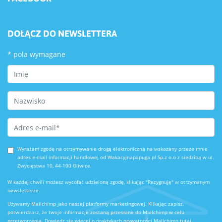
DOŁĄCZ DO NEWSLETTERA
*
pola wymagane
First Name
Last Name
Email Address
*
Wyrażam zgodę na otrzymywanie drogą elektroniczną na wskazany przeze mnie
adres e-mail informacji handlowej od Wakacyjnapapuga.pl Sp.z o.o z siedzibą w ul.
Zwycięstwa 10, 44-100 Gliwice.
W każdej chwili możesz wycofać udzieloną zgodę, klikając "Rezygnuję" w otrzymanym
newsletterze.
Używamy Mailchimp jako naszej platformy marketingowej. Klikając zapisz,
potwierdzasz, że twoje informacje zostaną przesłane do Mailchimp w celu
przetworzenia.
Dowiedz się więcej o praktykach prywatności Mailchimp tutaj.