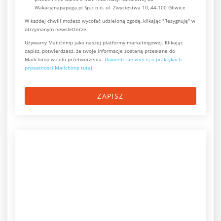
Wakacyjnapapuga.pl Sp.z o.o. ul. Zwycięstwa 10, 44-100 Gliwice
W każdej chwili możesz wycofać udzieloną zgodę, klikając "Rezygnuję" w
otrzymanym newsletterze.
Używamy Mailchimp jako naszej platformy marketingowej. Klikając
zapisz, potwierdzasz, że twoje informacje zostaną przesłane do
Mailchimp w celu przetworzenia.
Dowiedz się więcej o praktykach
prywatności Mailchimp tutaj.
ZAPISZ