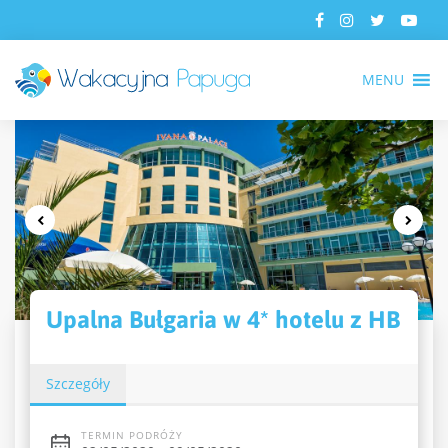
MENU
Upalna Bułgaria w 4* hotelu z HB
Szczegóły
TERMIN PODRÓŻY