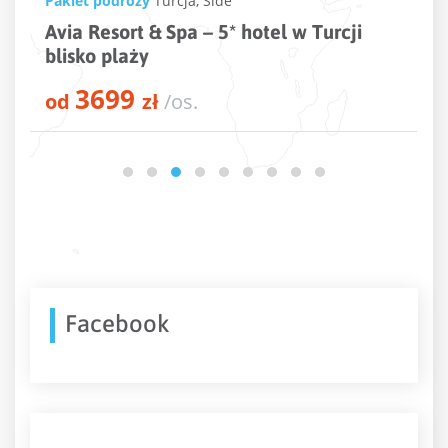
Pakiet podróży
Turcja
,
Kusadasi
i
Beks Premium Resort & Spa – 5* hotel 
Turcji przy plaży
3846
od
zł
/os.
Facebook