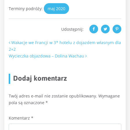
Terminy podróży:
maj 2020
Udostępnij:
Nawigacja po artykułach
Wakacje we Francji w 3* hotelu z dojazdem własnym dla
2+2
Wycieczka objazdowa – Dolina Wachau
Dodaj komentarz
Twój adres e-mail nie zostanie opublikowany.
Wymagane
pola są oznaczone
*
Komentarz
*