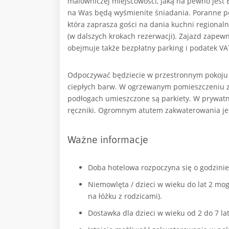
malowniczej miejscowości, jaką na pewno jest B
na Was będą wyśmienite śniadania. Poranne p
która zaprasza gości na dania kuchni regionaln
(w dalszych krokach rezerwacji).
Zajazd zapewni
obejmuje także bezpłatny parking i podatek VA
Odpoczywać będziecie w przestronnym pokoju 
ciepłych barw. W ogrzewanym pomieszczeniu zn
podłogach umieszczone są parkiety. W prywatne
ręczniki. Ogromnym atutem zakwaterowania jest 
Ważne informacje
Doba hotelowa rozpoczyna się o godzinie 
Niemowlęta / dzieci w wieku do lat 2 mog
na łóżku z rodzicami).
Dostawka dla dzieci w wieku od 2 do 7 lat