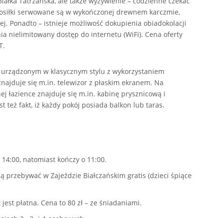
iałka Tatrzańska, ale także wyżywienie – codzienne czekać
osiłki serwowane są w wykończonej drewnem karczmie,
ej.
Ponadto – istnieje możliwość dokupienia obiadokolacji
a nielimitowany dostęp do internetu (WiFi). Cena oferty
T.
urządzonym w klasycznym stylu z wykorzystaniem
ajduje się m.in. telewizor z płaskim ekranem. Na
j łazience znajduje się m.in. kabinę prysznicową i
też fakt, iż k
ażdy pokój posiada balkon lub taras.
14:00, natomiast kończy o 11:00.
ą przebywać w Zajeździe Białczańskim gratis (dzieci śpiące
 jest płatna. Cena to 80 zł – ze śniadaniami.