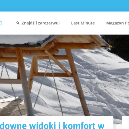
Znajdź i zarezerwuj
Last Minute
Magazyn P
udowne widoki i komfort w