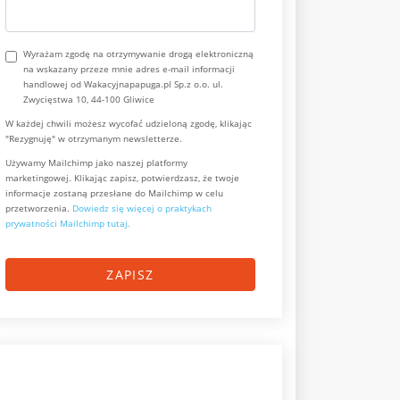
Wyrażam zgodę na otrzymywanie drogą elektroniczną
na wskazany przeze mnie adres e-mail informacji
handlowej od Wakacyjnapapuga.pl Sp.z o.o. ul.
Zwycięstwa 10, 44-100 Gliwice
W każdej chwili możesz wycofać udzieloną zgodę, klikając
"Rezygnuję" w otrzymanym newsletterze.
Używamy Mailchimp jako naszej platformy
marketingowej. Klikając zapisz, potwierdzasz, że twoje
informacje zostaną przesłane do Mailchimp w celu
przetworzenia.
Dowiedz się więcej o praktykach
prywatności Mailchimp tutaj.
ZAPISZ