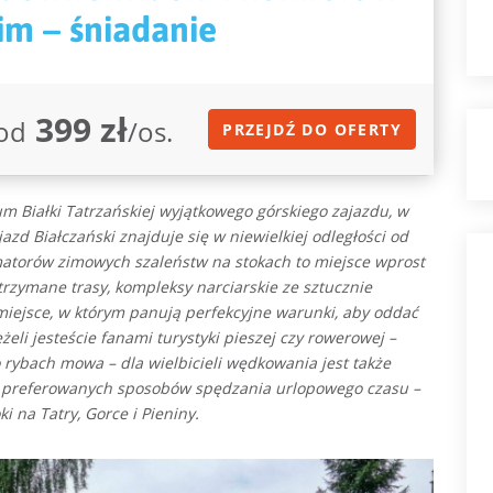
im – śniadanie
399 zł
od
/os.
PRZEJDŹ DO OFERTY
um
Białki Tatrzańskiej wyjątkowego górskiego zajazdu, w
azd Białczański znajduje się
w niewielkiej odległości od
matorów zimowych szaleństw na stokach to miejsce wprost
rzymane trasy, kompleksy narciarskie ze sztucznie
miejsce, w którym panują perfekcyjne warunki, aby oddać
eli jesteście fanami turystyki pieszej czy rowerowej –
o rybach mowa – dla wielbicieli wędkowania jest także
i i preferowanych sposobów spędzania urlopowego czasu –
na Tatry, Gorce i Pieniny.