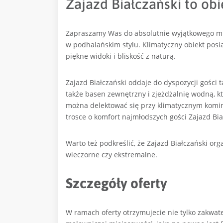
Zajazd Białczański to o
Zapraszamy Was do absolutnie wyjątkowego mi
w podhalańskim stylu. Klimatyczny obiekt posia
piękne widoki i bliskość z naturą.
Zajazd Białczański oddaje do dyspozycji gości 
także basen zewnętrzny i zjeżdżalnię wodną, k
można delektować się przy klimatycznym komin
trosce o komfort najmłodszych gości Zajazd Bia
Warto też podkreślić, że Zajazd Białczański o
wieczorne czy ekstremalne.
Szczegóły oferty
W ramach oferty otrzymujecie nie tylko zakwa