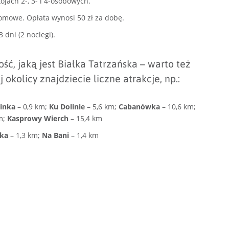
jach 2-, 3- i 4-osobowych.
domowe. Opłata wynosi 50 zł za dobę.
 dni (2 noclegi).
, jaką jest Białka Tatrzańska – warto też
 okolicy znajdziecie liczne atrakcje, np.:
inka
– 0,9 km;
Ku Dolinie
– 5,6 km;
Cabanówka
– 10,6 km;
m;
Kasprowy Wierch
– 15,4 km
ska
– 1,3 km;
Na Bani
– 1,4 km