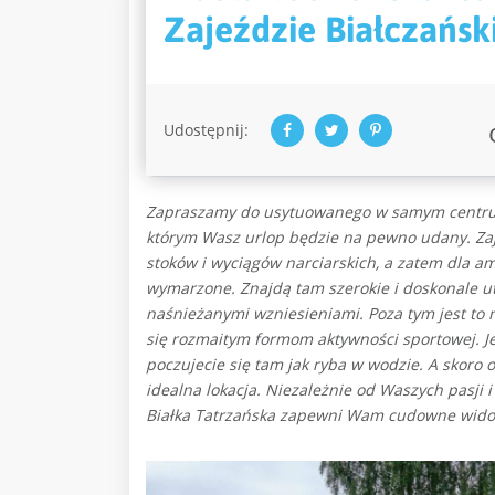
Zajeździe Białczańsk
Udostępnij:
Zapraszamy do usytuowanego w samym centr
którym Wasz urlop będzie na pewno udany. Zaj
stoków i wyciągów narciarskich, a zatem dla a
wymarzone. Znajdą tam szerokie i doskonale ut
naśnieżanymi wzniesieniami. Poza tym jest to 
się rozmaitym formom aktywności sportowej. Jeż
poczujecie się tam jak ryba w wodzie. A skoro 
idealna lokacja. Niezależnie od Waszych pasj
Białka Tatrzańska zapewni Wam cudowne widoki 