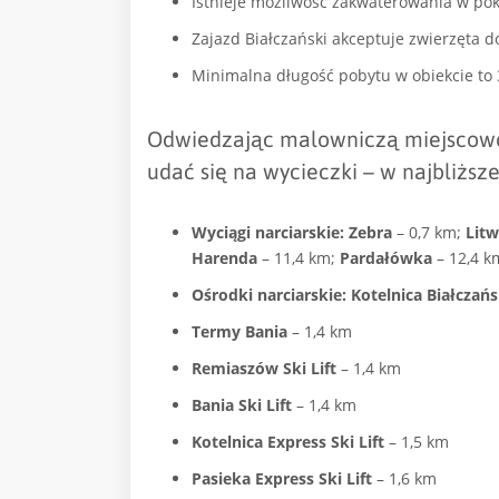
Istnieje możliwość zakwaterowania w poko
Zajazd Białczański akceptuje zwierzęta 
Minimalna długość pobytu w obiekcie to 3
Odwiedzając malowniczą miejscowość
udać się na wycieczki – w najbliższej
Wyciągi narciarskie: Zebra
–
0,7 km;
Litw
Harenda
– 11,4 km;
Pardałówka
– 12,4 k
Ośrodki narciarskie: Kotelnica Białczań
Termy Bania
– 1,4 km
Remiaszów Ski Lift
– 1,4 km
Bania Ski Lift
– 1,4 km
Kotelnica Express Ski Lift
– 1,5 km
Pasieka Express Ski Lift
– 1,6 km