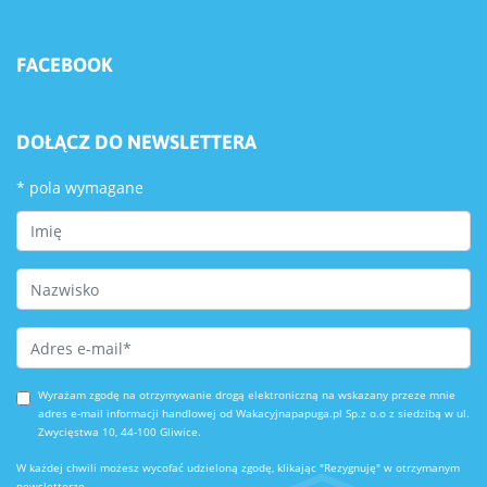
FACEBOOK
DOŁĄCZ DO NEWSLETTERA
*
pola wymagane
First Name
Last Name
Email Address
*
Wyrażam zgodę na otrzymywanie drogą elektroniczną na wskazany przeze mnie
adres e-mail informacji handlowej od Wakacyjnapapuga.pl Sp.z o.o z siedzibą w ul.
Zwycięstwa 10, 44-100 Gliwice.
W każdej chwili możesz wycofać udzieloną zgodę, klikając "Rezygnuję" w otrzymanym
newsletterze.