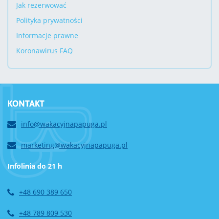
Jak rezerwować
Polityka prywatności
Informacje prawne
Koronawirus FAQ
KONTAKT
info@wakacyjnapapuga.pl
marketing@wakacyjnapapuga.pl
Infolinia do 21 h
+48 690 389 650
+48 789 809 530