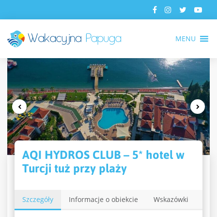
MENU
AQI HYDROS CLUB – 5* hotel w
Turcji tuż przy plaży
Szczegóły
Informacje o obiekcie
Wskazówki