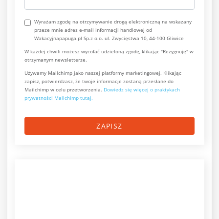
Wyrażam zgodę na otrzymywanie drogą elektroniczną na wskazany
przeze mnie adres e-mail informacji handlowej od
Wakacyjnapapuga.pl Sp.z o.o. ul. Zwycięstwa 10, 44-100 Gliwice
W każdej chwili możesz wycofać udzieloną zgodę, klikając "Rezygnuję" w
otrzymanym newsletterze.
Używamy Mailchimp jako naszej platformy marketingowej. Klikając
zapisz, potwierdzasz, że twoje informacje zostaną przesłane do
Mailchimp w celu przetworzenia.
Dowiedz się więcej o praktykach
prywatności Mailchimp tutaj.
ZAPISZ