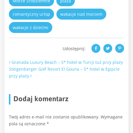
Morze Śródziemne
plaża
romantyczny urlop
wakacje nad morzem
wakacje z dziećmi
Udostępnij:
Nawigacja po artykułach
Granada Luxury Beach – 5* hotel w Turcji tuż przy plaży
Steigenberger Golf Resort El Gouna – 5* hotel w Egipcie
przy plaży
Dodaj komentarz
Twój adres e-mail nie zostanie opublikowany.
Wymagane
pola są oznaczone
*