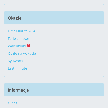
Okazje
First Minute 2026
Ferie zimowe
Walentynki
Gdzie na wakacje
Sylwester
Last minute
Informacje
O nas