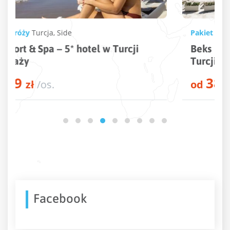
Pakiet podróży
Turcja
,
Kusadasi
Beks Premium Resort & Spa – 5* hotel w
Turcji przy plaży
3846
od
zł
/os.
Facebook