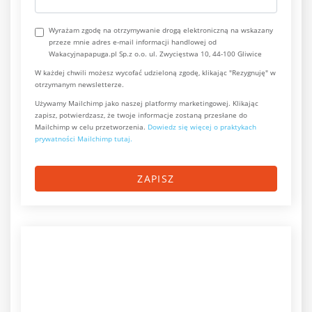
Wyrażam zgodę na otrzymywanie drogą elektroniczną na wskazany
przeze mnie adres e-mail informacji handlowej od
Wakacyjnapapuga.pl Sp.z o.o. ul. Zwycięstwa 10, 44-100 Gliwice
W każdej chwili możesz wycofać udzieloną zgodę, klikając "Rezygnuję" w
otrzymanym newsletterze.
Używamy Mailchimp jako naszej platformy marketingowej. Klikając
zapisz, potwierdzasz, że twoje informacje zostaną przesłane do
Mailchimp w celu przetworzenia.
Dowiedz się więcej o praktykach
prywatności Mailchimp tutaj.
ZAPISZ