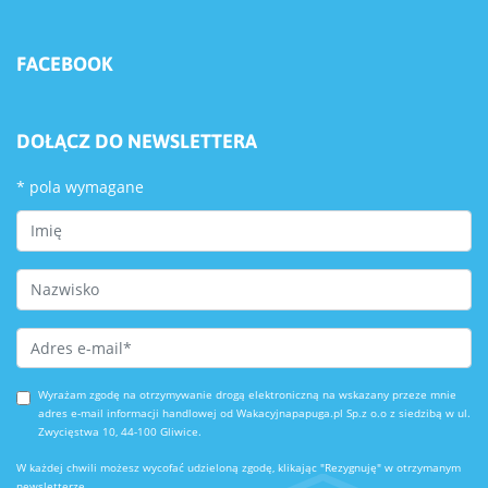
FACEBOOK
DOŁĄCZ DO NEWSLETTERA
*
pola wymagane
First Name
Last Name
Email Address
*
Wyrażam zgodę na otrzymywanie drogą elektroniczną na wskazany przeze mnie
adres e-mail informacji handlowej od Wakacyjnapapuga.pl Sp.z o.o z siedzibą w ul.
Zwycięstwa 10, 44-100 Gliwice.
W każdej chwili możesz wycofać udzieloną zgodę, klikając "Rezygnuję" w otrzymanym
newsletterze.