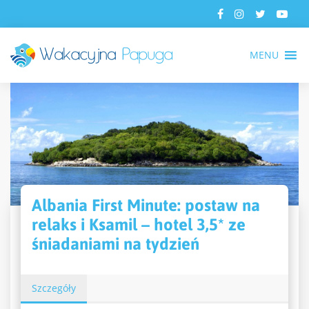
MENU
Albania First Minute: postaw na
relaks i Ksamil – hotel 3,5* ze
śniadaniami na tydzień
Szczegóły