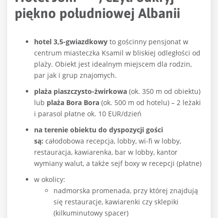
piękno południowej Albanii
hotel 3,5-gwiazdkowy
to gościnny pensjonat w
centrum miasteczka Ksamil w bliskiej odległości od
plaży. Obiekt jest idealnym miejscem dla rodzin,
par jak i grup znajomych.
plaża
piaszczysto-żwirkowa
(ok. 350 m od obiektu)
lub
plaża Bora Bora
(ok. 500 m od hotelu) – 2 leżaki
i parasol płatne ok. 10 EUR/dzień
na terenie obiektu do dyspozycji gości
są:
całodobowa recepcja, lobby, wi-fi w lobby,
restauracja, kawiarenka, bar w lobby, kantor
wymiany walut, a także sejf boxy w recepcji (płatne)
w okolicy:
nadmorska promenada, przy której znajdują
się restauracje, kawiarenki czy sklepiki
(kilkuminutowy spacer)