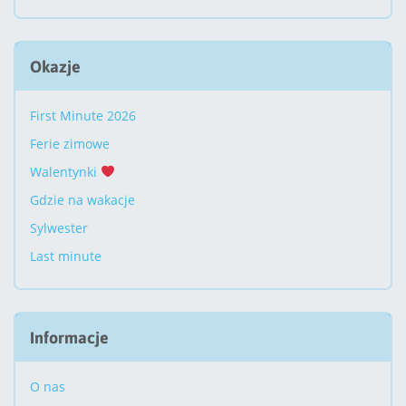
Okazje
First Minute 2026
Ferie zimowe
Walentynki
Gdzie na wakacje
Sylwester
Last minute
Informacje
O nas