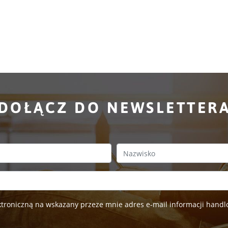
DOŁĄCZ DO NEWSLETTER
Last Name
roniczną na wskazany przeze mnie adres e-mail informacji handlo