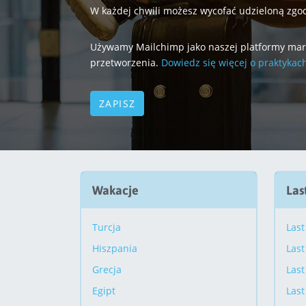
W każdej chwili możesz wycofać udzieloną zgod
Używamy Mailchimp jako naszej platformy marke
przetworzenia.
Dowiedz się więcej o praktykac
Wakacje
Las
Turcja
Last
Hiszpania
Last
Grecja
Last
Egipt
Last