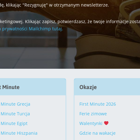
ę, klikając "Rezygnuję" w otrzymanym newsletterze.
tingowej. Klikając zapisz, potwierdzasz, że twoje informacje zos
h prywatności Mailchimp tutaj.
t Minute
Okazje
 Minute Grecja
First Minute 2026
 Minute Turcja
Ferie zimowe
 Minute Egipt
Walentynki
 Minute Hiszpania
Gdzie na wakacje