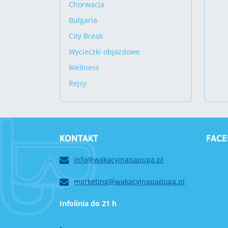
Chorwacja
Bułgaria
City Break
Wycieczki objazdowe
Wellness
Rejsy
KONTAKT
FAC
info@wakacyjnapapuga.pl
marketing@wakacyjnapapuga.pl
Infolinia do 21 h