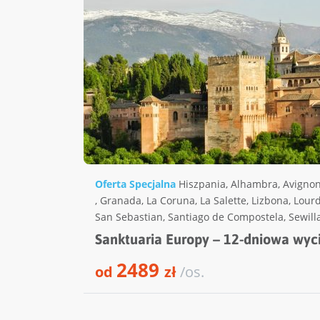
Oferta Specjalna
Hiszpania
,
Alhambra
,
Avigno
,
Granada
,
La Coruna
,
La Salette
,
Lizbona
,
Lour
San Sebastian
,
Santiago de Compostela
,
Sewill
Sanktuaria Europy – 12-dniowa wy
2489
od
zł
/os.