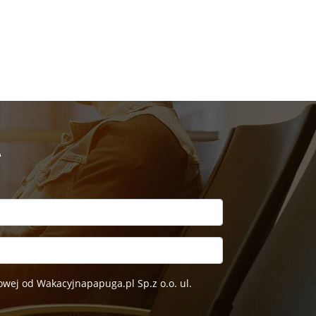
A
wej od Wakacyjnapapuga.pl Sp.z o.o. ul.