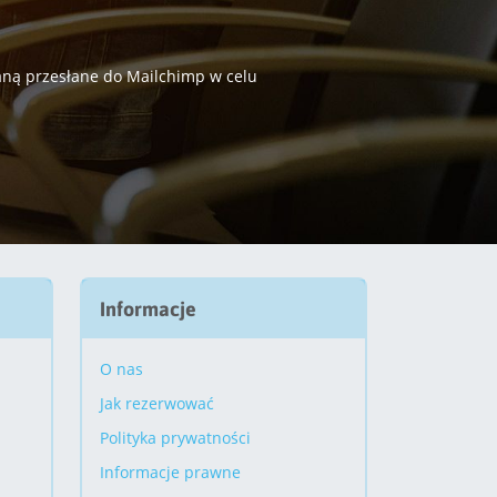
taną przesłane do Mailchimp w celu
Informacje
O nas
Jak rezerwować
Polityka prywatności
Informacje prawne