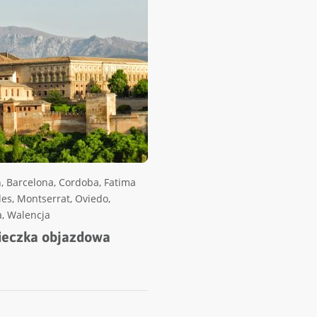
n
,
Barcelona
,
Cordoba
,
Fatima
des
,
Montserrat
,
Oviedo
,
a
,
Walencja
cieczka objazdowa