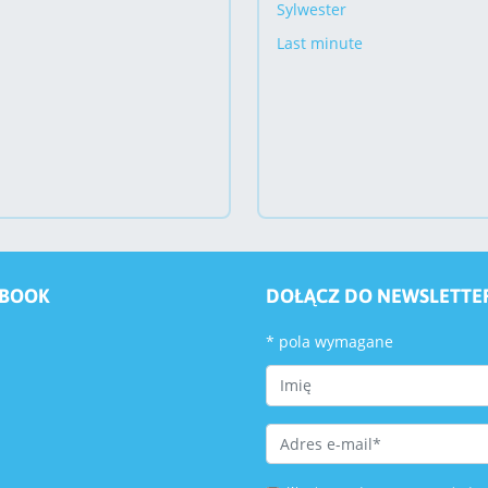
Sylwester
Last minute
EBOOK
DOŁĄCZ DO NEWSLETTE
*
pola wymagane
First Name
Email Address
*