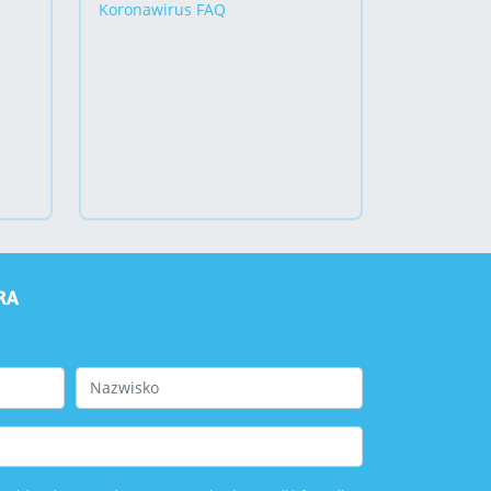
Koronawirus FAQ
RA
Last Name