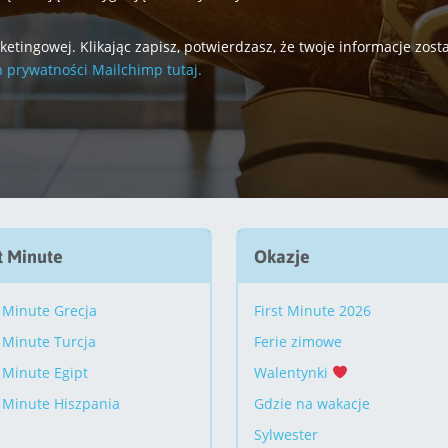
tingowej. Klikając zapisz, potwierdzasz, że twoje informacje zos
h prywatności Mailchimp tutaj.
t Minute
Okazje
 Minute Grecja
First Minute 2026
 Minute Turcja
Ferie zimowe
 Minute Egipt
Walentynki
 Minute Hiszpania
Gdzie na wakacje
Sylwester