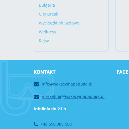
Bułgaria
City Break
Wycieczki objazdowe
Wellness
Rejsy
KONTAKT
FAC
info@wakacyjnapapuga.pl
marketing@wakacyjnapapuga.pl
Infolinia do 21 h
+48 690 389 650