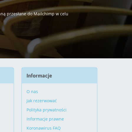
taną przesłane do Mailchimp w celu
Informacje
O nas
Jak rezerwować
Polityka prywatności
Informacje prawne
Koronawirus FAQ