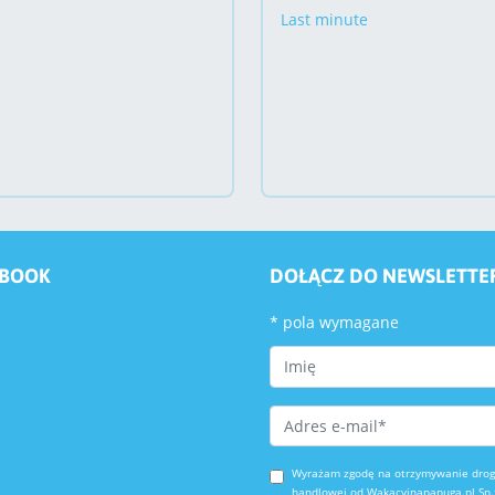
Last minute
EBOOK
DOŁĄCZ DO NEWSLETTE
*
pola wymagane
First Name
Email Address
*
Wyrażam zgodę na otrzymywanie drogą
handlowej od Wakacyjnapapuga.pl Sp.z 