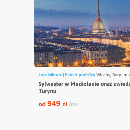
Last Minute
|
Pakiet podróży
Włochy
,
Bergamo
Sylwester w Mediolanie oraz zwied
Turynu
949
od
zł
/os.