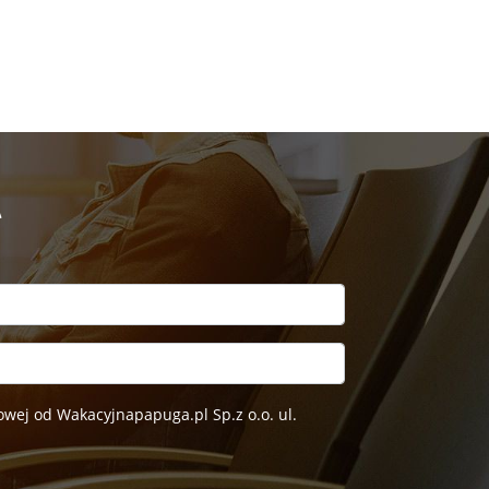
A
wej od Wakacyjnapapuga.pl Sp.z o.o. ul.