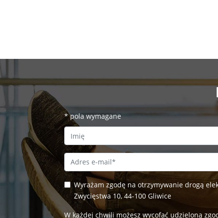
*
pola wymagane
First Name
Email Address
*
Wyrażam zgodę na otrzymywanie drogą elekt
Zwycięstwa 10, 44-100 Gliwice
W każdej chwili możesz wycofać udzieloną zgod