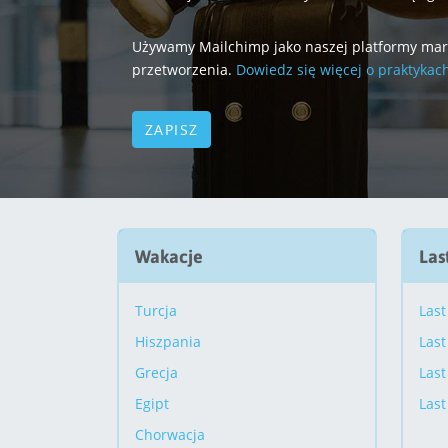
Używamy Mailchimp jako naszej platformy marke
przetworzenia.
Dowiedz się więcej o praktykac
Wakacje
Las
Turcja
Last
Hiszpania
Last
Grecja
Last
Egipt
Last
Chorwacja