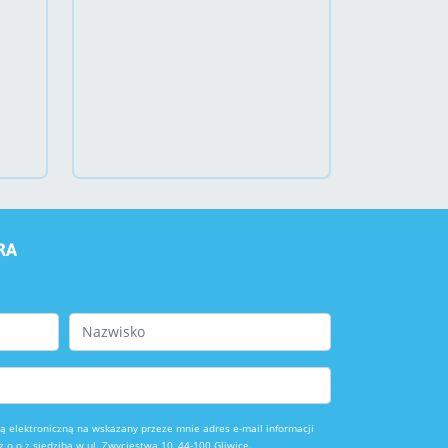
RA
Last Name
 elektroniczną na wskazany przeze mnie adres e-mail informacji
o.o z siedzibą w ul. Zwycięstwa 10, 44-100 Gliwice.