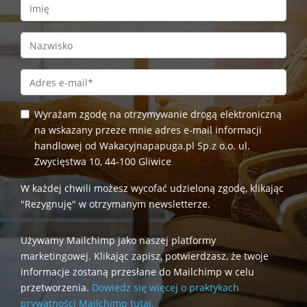
First Name
Last Name
Email Address
*
Wyrażam zgodę na otrzymywanie drogą elektroniczną
na wskazany przeze mnie adres e-mail informacji
handlowej od Wakacyjnapapuga.pl Sp.z o.o. ul.
Zwycięstwa 10, 44-100 Gliwice
W każdej chwili możesz wycofać udzieloną zgodę, klikając
"Rezygnuję" w otrzymanym newsletterze.
Używamy Mailchimp jako naszej platformy
marketingowej. Klikając zapisz, potwierdzasz, że twoje
informacje zostaną przesłane do Mailchimp w celu
przetworzenia.
Dowiedz się więcej o praktykach
prywatności Mailchimp tutaj.