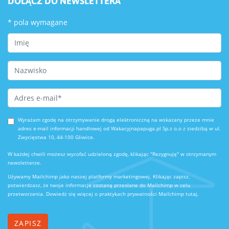
DOŁĄCZ DO NEWSLETTERA
*
pola wymagane
First Name
Last Name
Email Address
*
Wyrażam zgodę na otrzymywanie drogą elektroniczną na wskazany przeze mnie
adres e-mail informacji handlowej od Wakacyjnapapuga.pl Sp.z o.o z siedzibą w ul.
Zwycięstwa 10, 44-100 Gliwice.
W każdej chwili możesz wycofać udzieloną zgodę, klikając "Rezygnuję" w otrzymanym
newsletterze.
Używamy Mailchimp jako naszej platformy marketingowej. Klikając zapisz,
potwierdzasz, że twoje informacje zostaną przesłane do Mailchimp w celu
przetworzenia.
Dowiedz się więcej o praktykach prywatności Mailchimp tutaj.