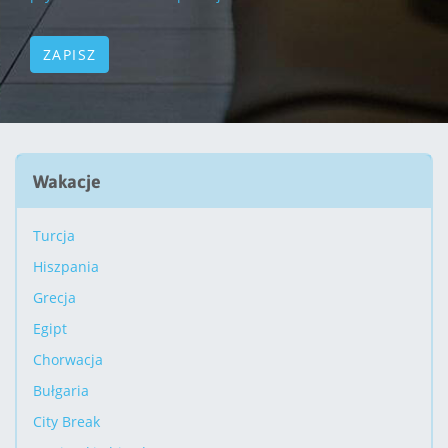
Wakacje
Turcja
Hiszpania
Grecja
Egipt
Chorwacja
Bułgaria
City Break