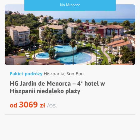
Na Minorce
Pakiet podróży
Hiszpania
,
Son Bou
HG Jardin de Menorca – 4* hotel w
Hiszpanii niedaleko plaży
3069
od
zł
/os.