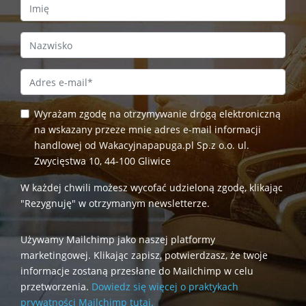
First Name
Last Name
Email Address
*
Wyrażam zgodę na otrzymywanie drogą elektroniczną
na wskazany przeze mnie adres e-mail informacji
handlowej od Wakacyjnapapuga.pl Sp.z o.o. ul.
Zwycięstwa 10, 44-100 Gliwice
W każdej chwili możesz wycofać udzieloną zgodę, klikając
"Rezygnuję" w otrzymanym newsletterze.
Używamy Mailchimp jako naszej platformy
marketingowej. Klikając zapisz, potwierdzasz, że twoje
informacje zostaną przesłane do Mailchimp w celu
przetworzenia.
Dowiedz się więcej o praktykach
prywatności Mailchimp tutaj.