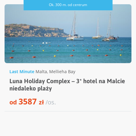
Ok. 300 m. od centrum
Last Minute
Malta
,
Mellieha Bay
Luna Holiday Complex – 3* hotel na Malcie
niedaleko plaży
3587
od
zł
/os.