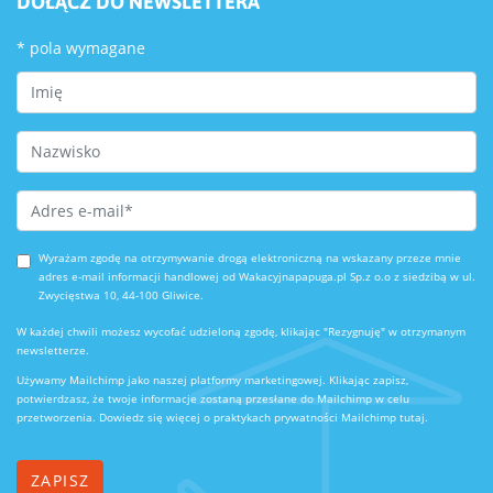
DOŁĄCZ DO NEWSLETTERA
*
pola wymagane
First Name
Last Name
Email Address
*
Wyrażam zgodę na otrzymywanie drogą elektroniczną na wskazany przeze mnie
adres e-mail informacji handlowej od Wakacyjnapapuga.pl Sp.z o.o z siedzibą w ul.
Zwycięstwa 10, 44-100 Gliwice.
W każdej chwili możesz wycofać udzieloną zgodę, klikając "Rezygnuję" w otrzymanym
newsletterze.
Używamy Mailchimp jako naszej platformy marketingowej. Klikając zapisz,
potwierdzasz, że twoje informacje zostaną przesłane do Mailchimp w celu
przetworzenia.
Dowiedz się więcej o praktykach prywatności Mailchimp tutaj.