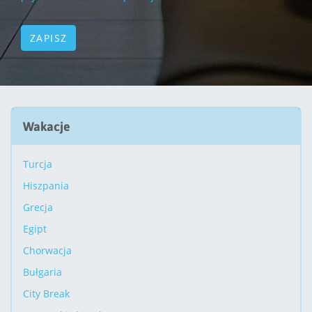
Wakacje
Turcja
Hiszpania
Grecja
Egipt
Chorwacja
Bułgaria
City Break