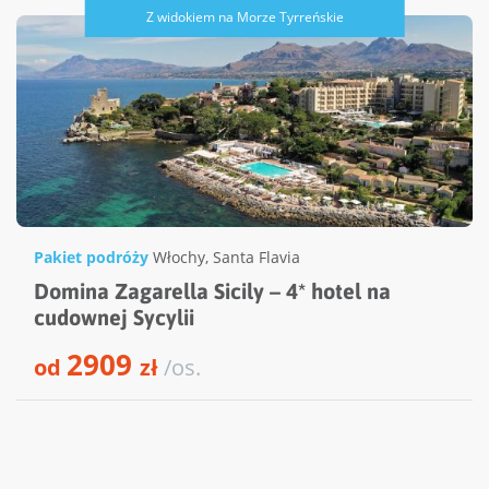
Z widokiem na Morze Tyrreńskie
Pakiet podróży
Włochy
,
Santa Flavia
Domina Zagarella Sicily – 4* hotel na
cudownej Sycylii
2909
od
zł
/os.