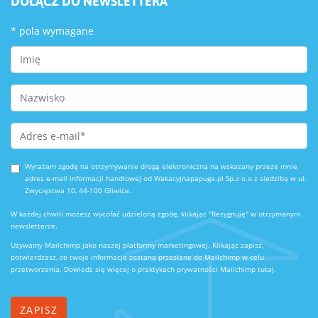
DOŁĄCZ DO NEWSLETTERA
*
pola wymagane
First Name
Last Name
Email Address
*
Wyrażam zgodę na otrzymywanie drogą elektroniczną na wskazany przeze mnie
adres e-mail informacji handlowej od Wakacyjnapapuga.pl Sp.z o.o z siedzibą w ul.
Zwycięstwa 10, 44-100 Gliwice.
W każdej chwili możesz wycofać udzieloną zgodę, klikając "Rezygnuję" w otrzymanym
newsletterze.
Używamy Mailchimp jako naszej platformy marketingowej. Klikając zapisz,
potwierdzasz, że twoje informacje zostaną przesłane do Mailchimp w celu
przetworzenia.
Dowiedz się więcej o praktykach prywatności Mailchimp tutaj.