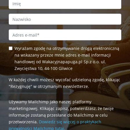
First Name
Last Name
Email Address
*
Wyrażam zgodę na otrzymywanie drogą elektroniczną
na wskazany przeze mnie adres e-mail informacji
handlowej od Wakacyjnapapuga.pl Sp.z o.o. ul.
Zwycięstwa 10, 44-100 Gliwice
W każdej chwili możesz wycofać udzieloną zgodę, klikając
"Rezygnuję" w otrzymanym newsletterze.
Używamy Mailchimp jako naszej platformy
marketingowej. Klikając zapisz, potwierdzasz, że twoje
informacje zostaną przesłane do Mailchimp w celu
przetworzenia.
Dowiedz się więcej o praktykach
prywatności Mailchimp tutaj.