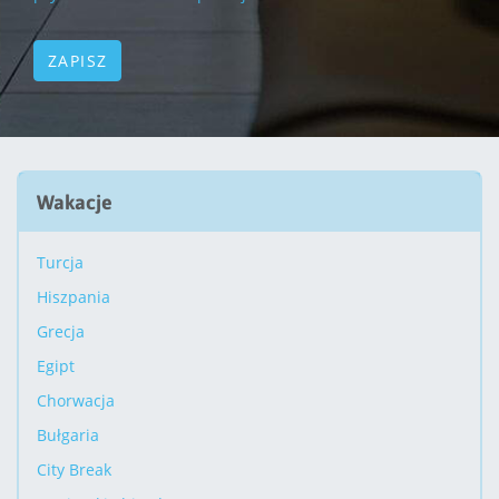
Wakacje
Turcja
Hiszpania
Grecja
Egipt
Chorwacja
Bułgaria
City Break